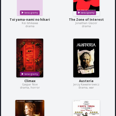
Toi yama-nami no hikari
The Zone of Interest
Kei Ishikawa
Jonathan Glazer
drama
drama
Climax
Austeria
Gaspar Noe
Jerzy Kawalerowicz
drama, horror
drama, war