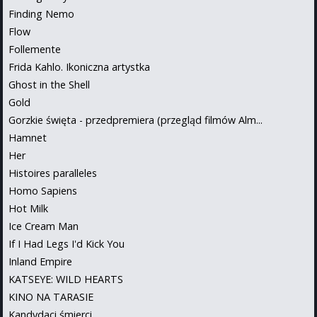
Finding Nemo
Flow
Follemente
Frida Kahlo. Ikoniczna artystka
Ghost in the Shell
Gold
Gorzkie święta - przedpremiera (przegląd filmów Alm...
Hamnet
Her
Histoires paralleles
Homo Sapiens
Hot Milk
Ice Cream Man
If I Had Legs I'd Kick You
Inland Empire
KATSEYE: WILD HEARTS
KINO NA TARASIE
Kandydaci śmierci