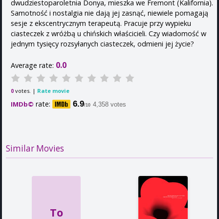
dwudziestoparoletnia Donya, mieszka we Fremont (Kalifornia).
Samotność i nostalgia nie dają jej zasnąć, niewiele pomagają
sesje z ekscentrycznym terapeutą. Pracuje przy wypieku
ciasteczek z wróżbą u chińskich właścicieli. Czy wiadomość w
jednym tysięcy rozsyłanych ciasteczek, odmieni jej życie?
0.0
Average rate:
votes. |
Rate movie
0
rate:
6.9
IMDb©
4,358 votes
/10
Similar Movies
To