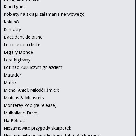
Kjaerlighet
Kobiety na skraju załamania nerwowego
Kokuhō
Kumotry
L'accident de piano
Le cose non dette
Legally Blonde
Lost highway
Lot nad kukułczym gniazdem
Matador
Matrix
Michał Anioł. Miłość i śmierć
Minions & Monsters
Monterey Pop (re-release)
Mulholland Drive
Na Północ
Niesamowite przygody skarpetek
Niesamowite przygody skarpetek 3. Ale kosmos!