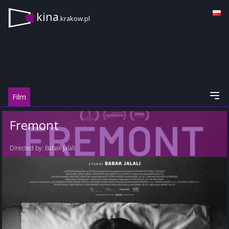
kina
.krakow.pl
Film
Fremont
Directed by:
Babak Jalali