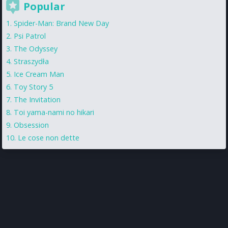
Popular
Spider-Man: Brand New Day
Psi Patrol
The Odyssey
Straszydła
Ice Cream Man
Toy Story 5
The Invitation
Toi yama-nami no hikari
Obsession
Le cose non dette