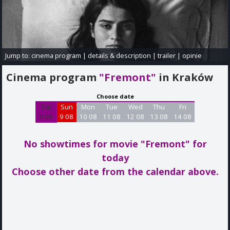
Jump to:
cinema program
|
details & description
|
trailer
|
opinie
Cinema program
"Fremont"
in Kraków
Choose date
Sat
Sun
Mon
Tue
Wed
Thu
Fri
8 08
9 08
10 08
11 08
12 08
13 08
14 08
No showtimes for movie "Fremont"
for
today
Choose other date from the calendar above.