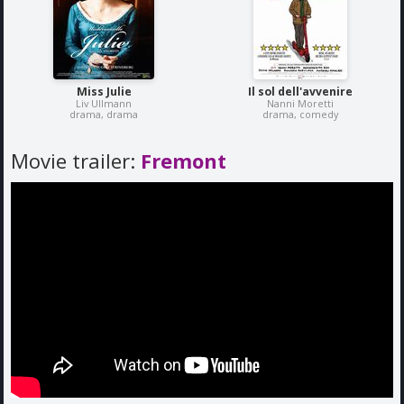
Miss Julie
Il sol dell'avvenire
Liv Ullmann
Nanni Moretti
drama, drama
drama, comedy
Movie trailer:
Fremont