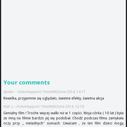
Your comments
Spider ---ActiveSupport::TimeWithZone 2014, 14:17
Rewelka, przyjemnie się oglądało, świetne efekty, świetna akcja
Nati :) ---ActiveSupport::TimeWithZone 2014, 12:19
Genialny film ! Troche więcej walki niż w 1 części. Moja córka ( 10 lat ) była
ze mną na filmie bardzo jej się podobał. Chodź podczas filmu zamykała
oczy przy ,, nieładnych'' scenach. Uważam , że ten film dzieci mogą