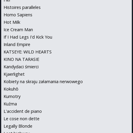
Histoires paralleles
Homo Sapiens
Hot Milk
Ice Cream Man
If I Had Legs I'd Kick You
Inland Empire
KATSEYE: WILD HEARTS
KINO NA TARASIE
Kandydaci śmierci
Kjaerlighet
Kobiety na skraju załamania nerwowego
Kokuhō
Kumotry
Kuźma
L'accident de piano
Le cose non dette
Legally Blonde