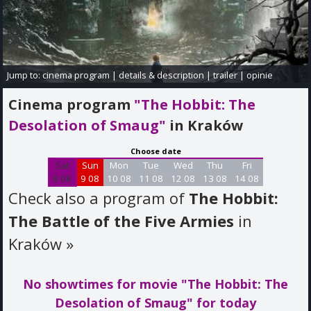
Jump to:
cinema program
|
details & description
|
trailer
|
opinie
Cinema program
"The Hobbit: The
Desolation of Smaug"
in Kraków
Choose date
Sat
Sun
Mon
Tue
Wed
Thu
Fri
8 08
9 08
10 08
11 08
12 08
13 08
14 08
Check also a program of
The Hobbit:
The Battle of the Five Armies
in
Kraków
»
No showtimes for movie "The Hobbit: The
Desolation of Smaug"
for today