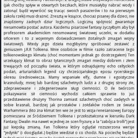
(jak choćby spływ w otwartych beczkach, które musiałyby nabrać wody i
zatonąć bądź wywrócić się tracąc swoich pasażerów i to na pierwszym
zakolu rzeki) musi drażnić. Zresztą w książce, chociaż pisanej dla dzieci, nie
znajdziemy żadnych dziur logicznych. Logiczną spójność gwarantuje
niesamowita postać autora. Każdemu pisarzowi fantasy życzyłbym aby był
profesorem akademickim renomowanej światowej uczelni, w dodatku
oficerem i to z wojennym doświadczeniem (totalnych zmagań wojny
światowej!). Wtedy jego dzieła moglibyśmy spróbować zestawić z
geniuszem J.R.R Tolkiena. Mnie osobiście w filmie raziło zatracenie tego
tolkienowskiego klimatu (choć momentami jednak go dostrzegałem) Ten
urzekający klimat to obraz tytanicznych zmagań miedzy dobrem i złem
trwających od początku świata, w którym odnajdujemy echo celtyckich
podań, arturiańskich legend czy chrześcijańskiego eposu rycerskiego
okresu średniowiecza. Mamy wspaniałe elfy, dumne i egoistyczne
krasnoludy, mniej lub bardziej szlachetnych ludzi a z drugiej strony złe,
zdeprawowane i zdegenerowane sługi ciemności. O ile twórcom
pokazywanie sił ciemności wychodzi całkiem sprawnie to już
przedstawienie drużyny Thorina zamiast szlachetnych choć zadętych w
sobie krasnali, bardziej jak prostaków i żołdaków rodem ze świata
Warhammera (kto zna klimat ten wie że jest to wizja renesansowej Europy
pomieszana ze Śródziemiem Tolkiena i przekształcona w kierunku Dark
Fantasy; Dwalin ma nawet w jednej ze scen fryzurę a la "zabójca trolli") jest
już kiepską zmianą. Fan Tolkiena który oglądał rozszerzona wersje
"jedynki" (i dooglądał..) będzie wiedział o co chodzi. Na pociechę będzie