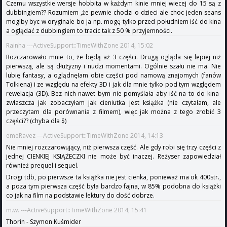
Czemu wszystkie wersje hobbita w każdym kinie mniej wiecej do 15 są z
dubbingiem?? Rozumiem ,że pewnie chodzi o dzieci ale choc jeden seans
moglby byc w oryginale bo ja np. mogę tylko przed południem iść do kina
a oglądać z dubbingiem to tracic tak z 50 % przyjemności.
Rainha ---ActiveSupport::TimeWithZone 2014, 15:02
Rozczarowało mnie to, że będą aż 3 części. Drugą ogląda się lepiej niż
pierwszą, ale są dłużyzny i nudzi momentami. Ogólnie szału nie ma. Nie
lubię fantasy, a oglądnęłam obie części pod namową znajomych (fanów
Tolkiena) i ze względu na efekty 3D i jak dla mnie tylko pod tym względem
rewelacja (3D). Bez nich nawet bym nie pomyślała aby iść na to do kina-
zwłaszcza jak zobaczyłam jak cieniutka jest książka (nie czytałam, ale
przeczytam dla porównania z filmem), więc jak można z tego zrobić 3
części?? (chyba dla $)
emeRavez ---ActiveSupport::TimeWithZone 2014, 14:13
Nie mniej rozczarowujący, niż pierwsza część. Ale gdy robi się trzy części z
jednej CIENKIEJ KSIĄŻECZKI nie może być inaczej. Reżyser zapowiedział
również prequel i sequel.
Drogi tdb, po pierwsze ta książka nie jest cienka, ponieważ ma ok 400str.,
a poza tym pierwsza część była bardzo fajna, w 85% podobna do książki
co jak na film na podstawie lektury do dość dobrze.
m.w. ---ActiveSupport::TimeWithZone 2014, 15:41
Thorin - Szymon Kuśmider