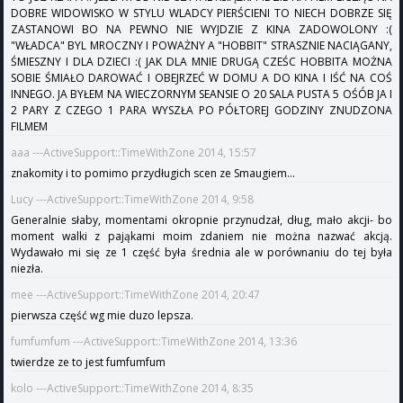
DOBRE WIDOWISKO W STYLU WLADCY PIERŚCIENI TO NIECH DOBRZE SIĘ
ZASTANOWI BO NA PEWNO NIE WYJDZIE Z KINA ZADOWOLONY :(
"WŁADCA" BYL MROCZNY I POWAŻNY A "HOBBIT" STRASZNIE NACIĄGANY,
ŚMIESZNY I DLA DZIECI :( JAK DLA MNIE DRUGĄ CZEŚC HOBBITA MOŻNA
SOBIE ŚMIAŁO DAROWAĆ I OBEJRZEĆ W DOMU A DO KINA I IŚĆ NA COŚ
INNEGO. JA BYŁEM NA WIECZORNYM SEANSIE O 20 SALA PUSTA 5 OŚÓB JA I
2 PARY Z CZEGO 1 PARA WYSZŁA PO PÓŁTOREJ GODZINY ZNUDZONA
FILMEM
aaa ---ActiveSupport::TimeWithZone 2014, 15:57
znakomity i to pomimo przydługich scen ze Smaugiem...
Lucy ---ActiveSupport::TimeWithZone 2014, 9:58
Generalnie słaby, momentami okropnie przynudzał, dług, mało akcji- bo
moment walki z pająkami moim zdaniem nie można nazwać akcją.
Wydawało mi się ze 1 część była średnia ale w porównaniu do tej była
niezła.
mee ---ActiveSupport::TimeWithZone 2014, 20:47
pierwsza część wg mie duzo lepsza.
fumfumfum ---ActiveSupport::TimeWithZone 2014, 13:36
twierdze ze to jest fumfumfum
kolo ---ActiveSupport::TimeWithZone 2014, 8:35