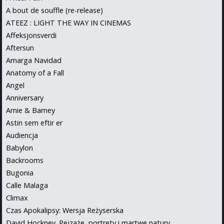
A bout de souffle (re-release)
ATEEZ : LIGHT THE WAY IN CINEMAS
Affeksjonsverdi
Aftersun
Amarga Navidad
Anatomy of a Fall
Angel
Anniversary
Arnie & Barney
Astin sem eftir er
Audiencja
Babylon
Backrooms
Bugonia
Calle Malaga
Climax
Czas Apokalipsy: Wersja Reżyserska
David Hockney. Pejzaże, portrety i martwe natury