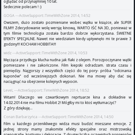
oglądać od przynajmniej 10 lat.
Sedecznie polecam ! :)
GOGA ---ActiveSupport::TimeWithZone 2014, 14:52
Owszem, dużo zostało pozmieniane wobec wątku w książce, ale SUPER
FILM!!! Zdecydowanie wolę wersję kinową, WARTO IŚĆ NA 3D, ponieważ w
tym filmie technologia została bardzo dobrze wykorzystana. ŚWIETNE
EFEKTY SPECJALNE. Nawet nie wiedziałam kiedy upływnęło mi te prawie 3
godziny!!! KOCHAM HOBBITA!!!
widz ---ActiveSupport::TimeWithZone 2014, 10:53
Męcząca przydługa klucha nudna jak flaki z olejem. Porozpoczynane wątki
pomieszane i nie zakończone. Film kiepski odradzam. strata czasu i
pieniędzy. Najgorszy z wszystkich części do tej pory- próba "odcinania
kuponów" od wcześniejszych dokonań. Nie ma mowy aby dać się
naciągnąć na obejrzenie kolejnych wypocin.
LeveL ---ActiveSupport::TimeWithZone 2014, 18:52
Witam! Dlaczego we czwartkowym reprtuarze kina a dokładnie w
14.02.2014 nie ma filmu Hobbit 2! Mógłby mi to ktoś wytłumaczyć?
Z góry dziękuję...
Conan Barbarzyńca ---ActiveSupport::TimeWithZone 2014, 14:50
Film u każdego przenikliwego widza musi budzić mieszane emocje. Z
jednej strony mamy znakomite efekty specjalne oraz mistrzowską
scenografię, kostiumy i dekoracje. Z drugiej liczba oczywistych nonsensów