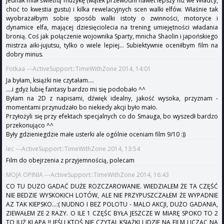
jednak miał świetną muzykę (wątek przewodni nawet lepszy niż we Władcy,
choć to kwestia gustu) i kilka rewelacyjnych scen walki elfów. Właśnie tak
wyobrażałbym sobie sposób walki istoty o zwinności, motoryce i
dynamice elfa, mającej dziesięciolecia na trening umiejętności władania
bronią. Coś jak połączenie wojownika Sparty, mnicha Shaolin i japońskiego
mistrza aiki-jujutsu, tylko o wiele lepiej... Subiektywnie oceniłbym film na
dobry minus.
Fotkaa ---ActiveSupport::TimeWithZone 2014, 14:01
Ja byłam, książki nie czytałam....
....i gdyż lubię fantasy bardzo mi się podobało ^^
Byłam na 2D z napisami, dźwięk idealny, jakość wysoka, przyznam -
momentami przynudzało bo niekiedy akcji było mało.
Przyłożyli się przy efektach specjalnych co do Smauga, bo wyszedł bardzo
przekonująco ^^
Były gdzieniegdzie małe usterki ale ogólnie oceniam film 9/10 :))
lec ---ActiveSupport::TimeWithZone 2014, 13:54
Film do obejrzenia z przyjemnością, polecam
MOJA OPINIA ---ActiveSupport::TimeWithZone 2014, 16:43
CO TU DUZO GADAĆ DUŻE ROZCZAROWANIE. WIEDZIALEM ŻE TA CZĘŚĆ
NIE BEDZIE WYSKOKICH LOTÓW, ALE NIE PRZYPUSZCZAŁEM ŻE WYPADNIE
AZ TAK KIEPSKO...:( NUDNO I BEZ POLOTU - MALO AKCJI, DUŻO GADANIA,
ZIEWAŁEM ZE 2 RAZY. O ILE 1 CZĘŚC BYŁA JESZCZE W MIARĘ SPOKO TO 2
TO JUŻ KLAPA !! JEŚLI KTOŚ NIE CZYTAL KSIĄŻKI I IDZIE NA FILM LICZĄC NA