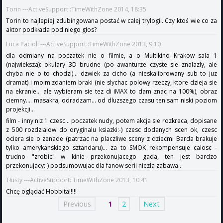
Torin ---ActiveSupport::TimeWithZone 2014, 18:35
Torin to najlepiej zdubingowana postać w całej trylogii. Czy ktoś wie co za
aktor podkłada pod niego głos?
Luca Pacioli ---ActiveSupport::TimeWithZone 2013, 9:10
dla odmiany na poczatek nie o filmie, a o Multikino Krakow sala 1
(najwieksza): okulary 3D brudne (po awanturze czyste sie znalazly, ale
chyba nie o to chodzi)... dzwiek za cicho (a nieskalibrowany sub to juz
dramat) i moim zdaniem braki (nie slychac polowy rzeczy, ktore dzieja sie
na ekranie... ale wybieram sie tez di iMAX to dam znac na 100%), obraz
ciemny.... masakra, odradzam... od dluzszego czasu ten sam niski poziom
projekcji...
film - inny niz 1 czesc... poczatek nudy, potem akcja sie rozkreca, dopisane
z 500 rozdzialow do oryginalu ksiazki:-) czesc dodanych scen ok, czesc
ociera sie o zenade (patrzac na placzliwe sceny z dziecmi Barda brakuje
tylko amerykanskiego sztandaru)... za to SMOK rekompensuje calosc -
trudno "zrobic" w kinie przekonujacego gada, ten jest bardzo
przekonujacy:-) podsumowujac dla fanow serii niezla zabawa..
Tłusty ---ActiveSupport::TimeWithZone 2013, 10:41
Chcę oglądać Hobbita!!!!!
Previous
1
2
Next