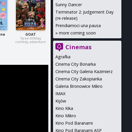
Sunny Dancer
Terminator 2: Judgement Day
(re-release)
Prendiamoci una pausa
»
more coming soon
 na
GOAT
Tyree Dillihay
comedy, adventure
Cinemas
Agrafka
Cinema City Bonarka
Cinema City Galeria Kazimierz
Cinema City Zakopianka
Galeria Bronowice Mikro
IMAX
Kijów
Kino Kika
Kino Mikro
Kino Pod Baranami
Kino Pod Baranami ASP