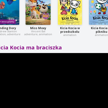
inding Dory
Miss Moxy
Kicia Kocia w
Kicia Kocia
drew Stanton
Vincent Bal
przedszkolu
pikniku
tion, adventure
adventure, animation
animation
animation
icia Kocia ma braciszka