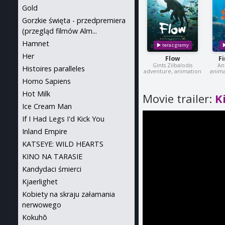
Gold
Gorzkie święta - przedpremiera
(przegląd filmów Alm...
Hamnet
Her
Flow
F
Gints Zilbalodis
An
Histoires paralleles
adventure, animation
anima
Homo Sapiens
Hot Milk
Movie trailer:
K
Ice Cream Man
If I Had Legs I'd Kick You
Inland Empire
KATSEYE: WILD HEARTS
KINO NA TARASIE
Kandydaci śmierci
Kjaerlighet
Kobiety na skraju załamania
nerwowego
Kokuhō