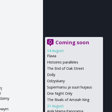
Coming soon
14 August
Flavia
Histoires paralleles
The End of Oak Street
Dolly
Odzyskany
Supermarsu ja suuri huijaus
ej
z
One Night Only
edzimy
The Rivals of Amziah King
21 August
nowym
Arek.Mama.Panorama