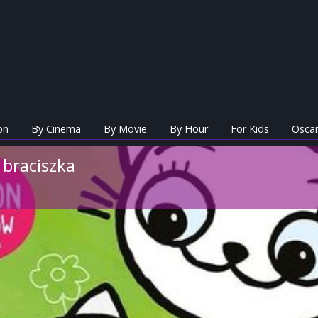
on
By Cinema
By Movie
By Hour
For Kids
Oscar
 braciszka