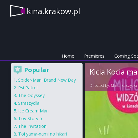
kina.krakow.pl
Home
Premieres
Coming So
Popular
Kicia Kocia ma
Spider-Man: Brand New Day
Directed by:
Marta Stróżycka
Psi Patrol
The Odyssey
Straszydła
Ice Cream Man
Toy Story 5
The Invitation
Toi yama-nami no hikari