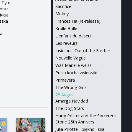
ć. Tym
Sacrifice
 oraz
Mutiny
Kicią
szka
Frances Ha (re-release)
Krolle Bolle
na
L'enfant du desert
Les reveurs
Insidious: Out of the Further
Nouvelle Vague
Was Marielle weiss
Pucio kocha zwierzaki
Primavera
The Wrong Girls
28 August
Amarga Navidad
The Dog Stars
Harry Potter and the Sorcerer's
Stone 25th Annivers
Julia Pirotte - piękno i siła