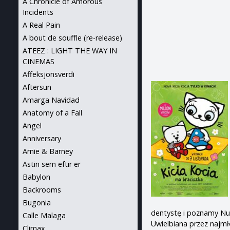
A Chronicle of Amorous
Incidents
A Real Pain
A bout de souffle (re-release)
ATEEZ : LIGHT THE WAY IN
CINEMAS
Affeksjonsverdi
Aftersun
Amarga Navidad
Anatomy of a Fall
Angel
Anniversary
Arnie & Barney
Astin sem eftir er
Babylon
Backrooms
Bugonia
dentystę i poznamy Nun
Calle Malaga
Uwielbiana przez najmł
Climax