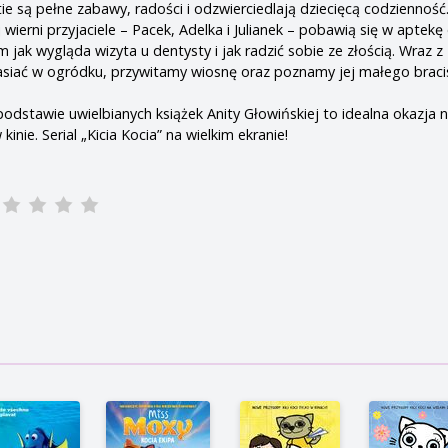
ie są pełne zabawy, radości i odzwierciedlają dziecięcą codziennoś
j wierni przyjaciele – Pacek, Adelka i Julianek – pobawią się w aptekę
ak wygląda wizyta u dentysty i jak radzić sobie ze złością. Wraz z 
asiać w ogródku, przywitamy wiosnę oraz poznamy jej małego braci
odstawie uwielbianych książek Anity Głowińskiej to idealna okazja 
nie. Serial „Kicia Kocia” na wielkim ekranie!