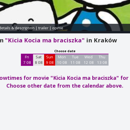
details & description
|
trailer
|
opinie
am
"Kicia Kocia ma braciszka"
in Kraków
Choose date
Fri
Sat
Sun
Mon
Tue
Wed
Thu
7 08
8 08
9 08
10 08
11 08
12 08
13 08
owtimes for movie "Kicia Kocia ma braciszka"
for
Choose other date from the calendar above.