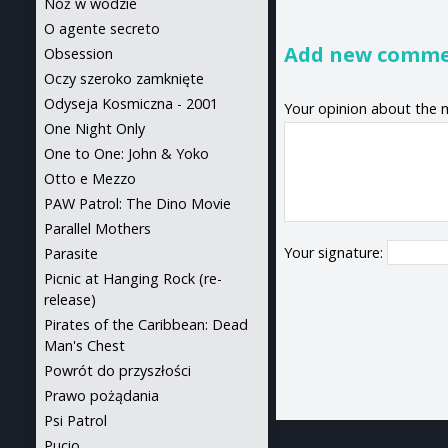
Nóż w wodzie
O agente secreto
Add new comm
Obsession
Oczy szeroko zamknięte
Odyseja Kosmiczna - 2001
Your opinion about the 
One Night Only
One to One: John & Yoko
Otto e Mezzo
PAW Patrol: The Dino Movie
Parallel Mothers
Your signature:
Parasite
Picnic at Hanging Rock (re-
release)
Pirates of the Caribbean: Dead
Man's Chest
Powrót do przyszłości
Prawo pożądania
Psi Patrol
Pucio