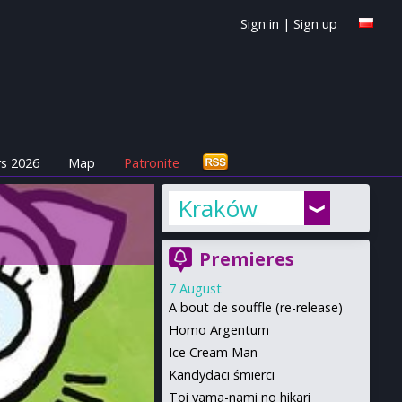
Sign in
|
Sign up
s 2026
Map
Patronite
Kraków
Premieres
7 August
A bout de souffle (re-release)
Homo Argentum
Ice Cream Man
Kandydaci śmierci
Toi yama-nami no hikari