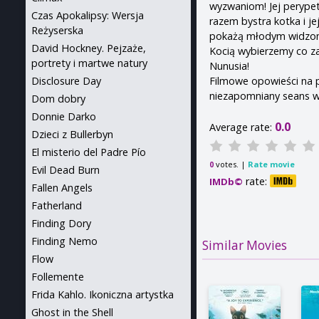
wyzwaniom! Jej perypet
Czas Apokalipsy: Wersja
razem bystra kotka i je
Reżyserska
pokażą młodym widzom j
David Hockney. Pejzaże,
Kocią wybierzemy co z
portrety i martwe natury
Nunusia!
Filmowe opowieści na p
Disclosure Day
niezapomniany seans w ki
Dom dobry
Donnie Darko
0.0
Average rate:
Dzieci z Bullerbyn
El misterio del Padre Pío
votes. |
Rate movie
0
Evil Dead Burn
rate:
IMDb©
Fallen Angels
Fatherland
Finding Dory
Finding Nemo
Similar Movies
Flow
Follemente
Frida Kahlo. Ikoniczna artystka
Ghost in the Shell