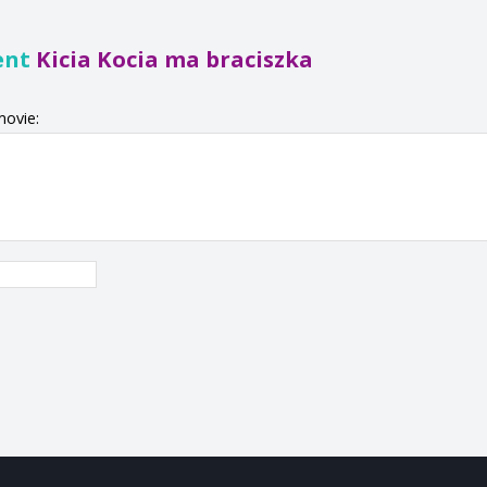
ent
Kicia Kocia ma braciszka
movie: