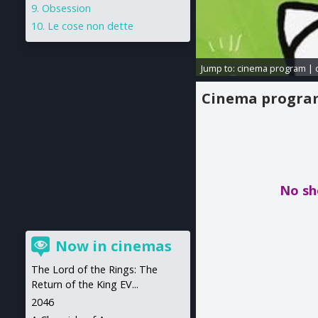
Obsession
Le cose non dette
Jump to:
cinema program
|
Cinema progr
No sh
Now in cinemas
The Lord of the Rings: The
Return of the King EV...
2046