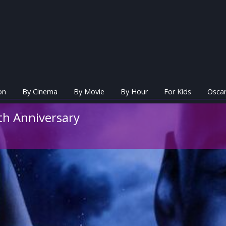
on
By Cinema
By Movie
By Hour
For Kids
Oscar
th Anniversary