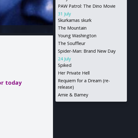
PAW Patrol: The Dino Movie
31 July
Skurkarnas skurk
The Mountain
Young Washington
The Souffleur
Spider-Man: Brand New Day
24 July
Spiked
Her Private Hell
Requiem for a Dream (re-
or today
release)
Arnie & Barney