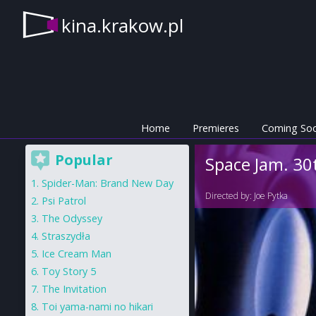
kina.krakow.pl
Home
Premieres
Coming So
Popular
Space Jam. 30
Spider-Man: Brand New Day
Directed by:
Joe Pytka
Psi Patrol
The Odyssey
Straszydła
Ice Cream Man
Toy Story 5
The Invitation
Toi yama-nami no hikari