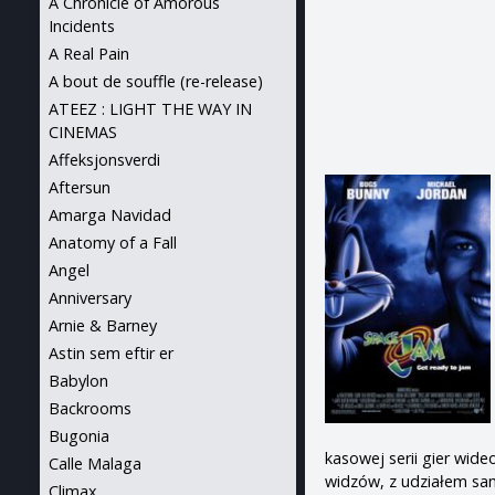
A Chronicle of Amorous
Incidents
A Real Pain
A bout de souffle (re-release)
ATEEZ : LIGHT THE WAY IN
CINEMAS
Affeksjonsverdi
Aftersun
Amarga Navidad
Anatomy of a Fall
Angel
Anniversary
Arnie & Barney
Astin sem eftir er
Babylon
Backrooms
Bugonia
kasowej serii gier wide
Calle Malaga
widzów, z udziałem sa
Climax