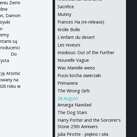
eniu Ziemi
Sacrifice
line
Mutiny
Tan, Damon
oyuki
Frances Ha (re-release)
ku
Krolle Bolle
eremy
L'enfant du desert
entami są
Les reveurs
producenci
Insidious: Out of the Further
noff. Do
Nouvelle Vague
żysta
Was Marielle weiss
ję Atomic
Pucio kocha zwierzaki
uowany na
Primavera
026 roku w
The Wrong Girls
28 August
Amarga Navidad
The Dog Stars
Harry Potter and the Sorcerer's
Stone 25th Annivers
Julia Pirotte - piękno i siła