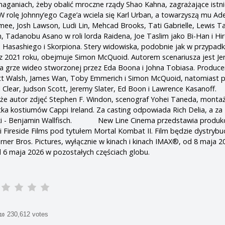
ganiach, żeby obalić mroczne rządy Shao Kahna, zagrażające istni
ę Johnny’ego Cage’a wciela się Karl Urban, a towarzyszą mu Ade
ee, Josh Lawson, Ludi Lin, Mehcad Brooks, Tati Gabrielle, Lewis 
, Tadanobu Asano w roli lorda Raidena, Joe Taslim jako Bi-Han i Hir
 Hasashiego i Skorpiona. Stery widowiska, podobnie jak w przypad
z 2021 roku, obejmuje Simon McQuoid. Autorem scenariusza jest J
ę na grze wideo stworzonej przez Eda Boona i Johna Tobiasa. Produc
tt Walsh, James Wan, Toby Emmerich i Simon McQuoid, natomiast 
l Clear, Judson Scott, Jeremy Slater, Ed Boon i Lawrence Kasa
kże autor zdjęć Stephen F. Windon, scenograf Yohei Taneda, monta
ntka kostiumów Cappi Ireland. Za casting odpowiada Rich Delia, a za
i - Benjamin Wallfisch. New Line Cinema przedstawia produkc
 Fireside Films pod tytułem Mortal Kombat II. Film będzie dystryb
rner Bros. Pictures, wyłącznie w kinach i kinach IMAX®, od 8 maja 2
 6 maja 2026 w pozostałych częściach globu.
230,612 votes
/10