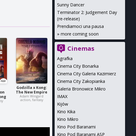
Sunny Dancer
Terminator 2: Judgement Day
(re-release)
Prendiamoci una pausa
»
more coming soon
Cinemas
Agrafka
Cinema City Bonarka
Cinema City Galeria Kazimierz
Cinema City Zakopianka
Godzilla x Kong:
Galeria Bronowice Mikro
on
The New Empire
IMAX
Adam Wingard
Kong
action, fantasy
asy
Kijów
Kino Kika
Kino Mikro
Kino Pod Baranami
Kino Pod Baranami ASP