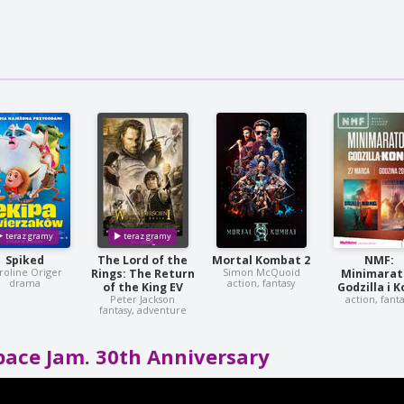
Spiked
The Lord of the
Mortal Kombat 2
NMF:
roline Origer
Simon McQuoid
Rings: The Return
Minimarat
drama
action, fantasy
of the King EV
Godzilla i 
Peter Jackson
action, fant
fantasy, adventure
pace Jam. 30th Anniversary