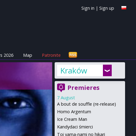
Sign in
|
Sign up
s 2026
Map
Patronite
Kraków
Premieres
7 August
A bout de souffle (re-release)
Homo Argentum
Ice Cream Man
Kandydaci śmierci
Toi yama-nami no hikari