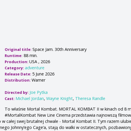
Space Jam. 30th Anniversary
Original title:
88 min.
Runtime:
USA , 2026
Production:
adventure
Category:
5 June 2026
Release Date:
Warner
Distribution:
Joe Pytka
Directed by:
Michael Jordan
,
Wayne Knight
,
Theresa Randle
Cast:
To właśnie Mortal Kombat. MORTAL KOMBAT II w kinach od 8 m
#MortalKombat New Line Cinema przedstawia najnowszą filmow
o w całej swej brutalnej chwale - Mortal Kombat II. Tym razem ulubi
mego Johnny’ego Cage’a, stają do walki w ostatecznych, pozbawion