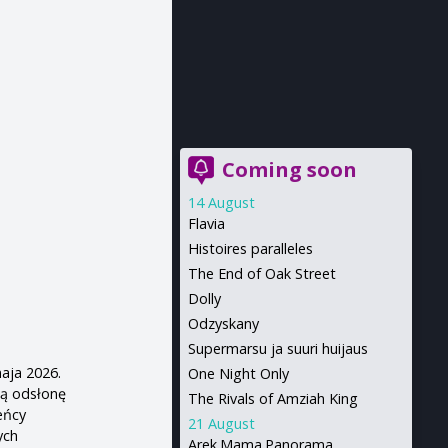
Coming soon
14 August
Flavia
Histoires paralleles
The End of Oak Street
Dolly
Odzyskany
Supermarsu ja suuri huijaus
aja 2026.
One Night Only
ą odsłonę
The Rivals of Amziah King
eńcy
21 August
ych
Arek.Mama.Panorama