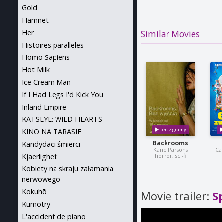
Gold
Hamnet
Her
Similar Movies
Histoires paralleles
Homo Sapiens
Hot Milk
Ice Cream Man
If I Had Legs I'd Kick You
Inland Empire
KATSEYE: WILD HEARTS
KINO NA TARASIE
Backrooms
Kandydaci śmierci
Kane Parsons
Ca
Kjaerlighet
horror, sci-fi
Kobiety na skraju załamania
nerwowego
Kokuhō
Movie trailer:
S
Kumotry
L'accident de piano