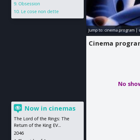
Obsession
Le cose non dette
Jump to:
cinema program
|
Cinema progr
No show
Now in cinemas
The Lord of the Rings: The
Return of the King EV...
2046