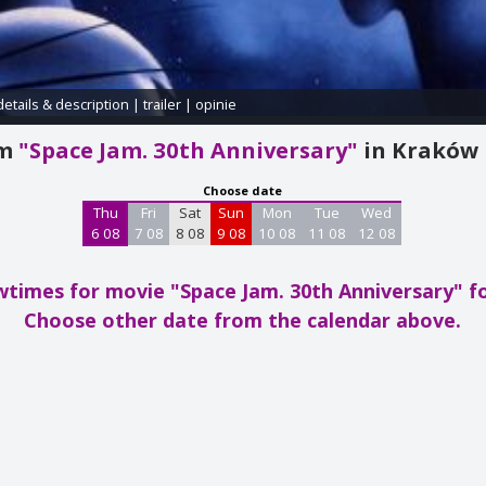
details & description
|
trailer
|
opinie
am
"Space Jam. 30th Anniversary"
in Kraków
Choose date
Thu
Fri
Sat
Sun
Mon
Tue
Wed
6 08
7 08
8 08
9 08
10 08
11 08
12 08
times for movie "Space Jam. 30th Anniversary"
f
Choose other date from the calendar above.