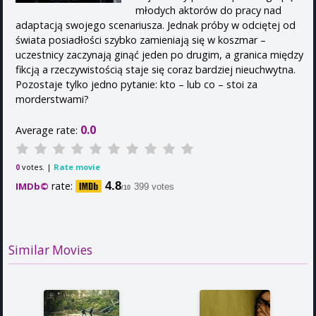
młodych aktorów do pracy nad
adaptacją swojego scenariusza. Jednak próby w odciętej od
świata posiadłości szybko zamieniają się w koszmar –
uczestnicy zaczynają ginąć jeden po drugim, a granica między
fikcją a rzeczywistością staje się coraz bardziej nieuchwytna.
Pozostaje tylko jedno pytanie: kto – lub co – stoi za
morderstwami?
0.0
Average rate:
votes. |
Rate movie
0
rate:
4.8
IMDb©
399 votes
/10
Similar Movies