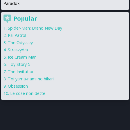
Paradox
Popular
Spider-Man: Brand New Day
Psi Patrol
The Odyssey
Straszydła
Ice Cream Man
Toy Story 5
The Invitation
Toi yama-nami no hikari
Obsession
Le cose non dette