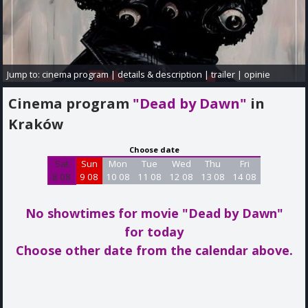
Jump to:
cinema program
|
details & description
|
trailer
|
opinie
Cinema program
"Dead by Dawn"
in
Kraków
Choose date
Sat
Sun
Mon
Tue
Wed
Thu
Fri
8 08
9 08
10 08
11 08
12 08
13 08
14 08
No showtimes for movie "Dead by Dawn"
for today
Choose other date from the calendar above.