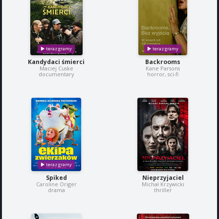
Kandydaci śmierci
Backrooms
Maciej Cuske
Kane Parsons
documentary
horror, sci-fi
Spiked
Nieprzyjaciel
Caroline Origer
Michał Krzywicki
drama
thriller