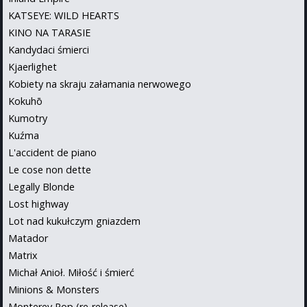
KATSEYE: WILD HEARTS
KINO NA TARASIE
Kandydaci śmierci
Kjaerlighet
Kobiety na skraju załamania nerwowego
Kokuhō
Kumotry
Kuźma
L'accident de piano
Le cose non dette
Legally Blonde
Lost highway
Lot nad kukułczym gniazdem
Matador
Matrix
Michał Anioł. Miłość i śmierć
Minions & Monsters
Monterey Pop (re-release)