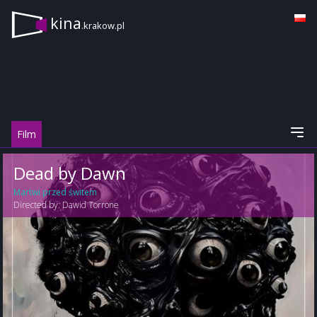
kina
.krakow.pl
Film
Dead by Dawn
Martwi przed świtem
Directed by:
Dawid Torrone