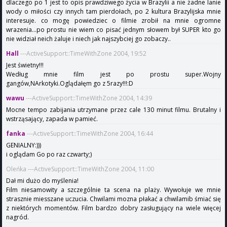
dlaczego po 1 jest to opis prawdziwego życia w Brazylii a nie żadne lanie
wody o miłości czy innych tam pierdołach, po 2 kultura Brazylijska mnie
interesuje. co mogę powiedziec o filmie zrobił na mnie ogromne
wrazenia...po prostu nie wiem co pisać jednym słowem był SUPER kto go
nie widział neich żaluje i niech jak najszybciej go zobaczy..
Hall
---ActiveSupport::TimeWithZone 2004, 19:52
Jest świetny!!!
Według mnie film jest po prostu super.Wojny
gangów,NArkotyki.Oglądałęm go z 5razy!!!:D
wawu
---ActiveSupport::TimeWithZone 2004, 14:39
Mocne tempo zabijania utrzymane przez cale 130 minut filmu. Brutalny i
wstrząsający, zapada w pamieć.
fanka
---ActiveSupport::TimeWithZone 2004, 16:44
GENIALNY:)))
i oglądam Go po raz czwarty;)
Oleńka ---ActiveSupport::TimeWithZone 2004, 11:00
Dał mi dużo do myślenia!
Film niesamowity a szczególnie ta scena na plaży. Wywołuje we mnie
strasznie miesszane uczucia. Chwilami mozna płakać a chwilamib śmiać się
z niektórych momentów. Film bardzo dobry zasługujący na wiele więcej
nagród.