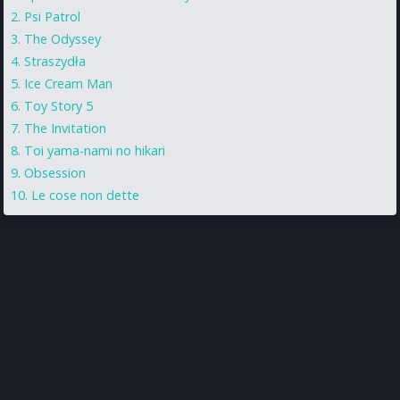
Psi Patrol
The Odyssey
Straszydła
Ice Cream Man
Toy Story 5
The Invitation
Toi yama-nami no hikari
Obsession
Le cose non dette