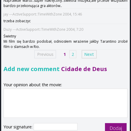
Naprawde warto..super nakręcony..świetna muzyka,ale przede wszystkim
bardzo przekonująca gra aktorów..
jay ---ActiveSupport::TimeWithZone 2004, 15:46
trzeba zobaczyc
Duży ---ActiveSupport::TimeWithZone 2004, 7:20
Świetny
Mi film się bardzo podobał, odniosłem wrażenie jakby Tarantino zrobił
film o slamsach w Rio.
Previous
1
2
Next
Add new comment
Cidade de Deus
Your opinion about the movie:
Your signature: