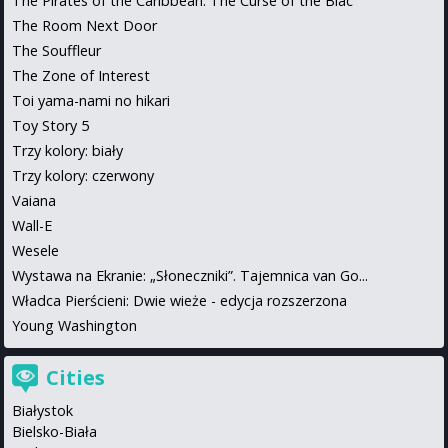
The Pirates of the Caribbean: The Curse of the Blac
The Room Next Door
The Souffleur
The Zone of Interest
Toi yama-nami no hikari
Toy Story 5
Trzy kolory: biały
Trzy kolory: czerwony
Vaiana
Wall-E
Wesele
Wystawa na Ekranie: „Słoneczniki”. Tajemnica van Go...
Władca Pierścieni: Dwie wieże - edycja rozszerzona
Young Washington
Cities
Białystok
Bielsko-Biała