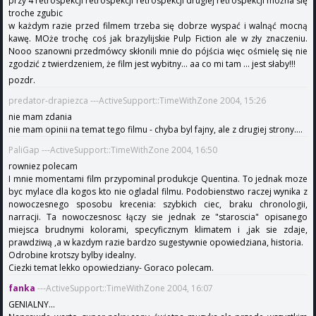
przy 4 retrospekcji retrospekcji retrospekcji drugiej retrospekcji można się
troche zgubic
w każdym razie przed filmem trzeba się dobrze wyspać i walnąć mocną
kawę. MOże trochę coś jak brazylijskie Pulp Fiction ale w zły znaczeniu.
Nooo szanowni przedmówcy skłonili mnie do pójścia więc ośmielę się nie
zgodzić z twierdzeniem, że film jest wybitny... aa co mi tam ... jest słaby!!!
pozdr.
predator-drapiezca ---ActiveSupport::TimeWithZone 2004, 15:26
nie mam zdania
nie mam opinii na temat tego filmu - chyba byl fajny, ale z drugiej strony....
PaliGap ---ActiveSupport::TimeWithZone 2004, 16:50
rowniez polecam
I mnie momentami film przypominal produkcje Quentina. To jednak moze
byc mylace dla kogos kto nie ogladal filmu. Podobienstwo raczej wynika z
nowoczesnego sposobu krecenia: szybkich ciec, braku chronologii,
narracji. Ta nowoczesnosc łączy sie jednak ze "staroscia" opisanego
miejsca brudnymi kolorami, specyficznym klimatem i ,jak sie zdaje,
prawdziwą ,a w kazdym razie bardzo sugestywnie opowiedziana, historia.
Odrobine krotszy bylby idealny.
Ciezki temat lekko opowiedziany- Goraco polecam.
fanka
---ActiveSupport::TimeWithZone 2004, 16:07
GENIALNY...