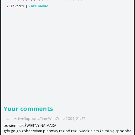
votes. |
Rate movie
2037
Your comments
Isla ---ActiveSupport::TimeWithZone 2004, 21:47
powiem tak ŚWIETNY NA MAXA
gdy go go zobaczyłam pierwszy raz od razu wiedziałam że mi się spodoba