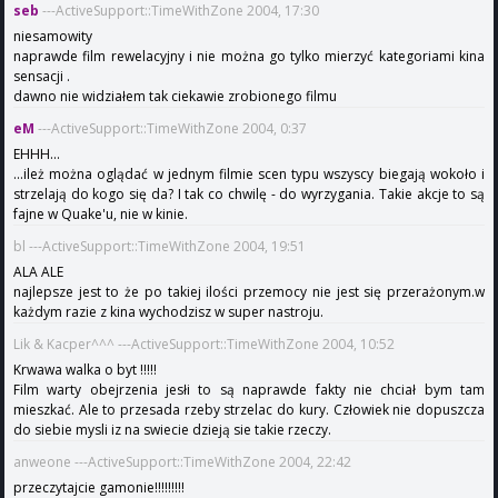
seb
---ActiveSupport::TimeWithZone 2004, 17:30
niesamowity
naprawde film rewelacyjny i nie można go tylko mierzyć kategoriami kina
sensacji .
dawno nie widziałem tak ciekawie zrobionego filmu
eM
---ActiveSupport::TimeWithZone 2004, 0:37
EHHH...
...ileż można oglądać w jednym filmie scen typu wszyscy biegają wokoło i
strzelają do kogo się da? I tak co chwilę - do wyrzygania. Takie akcje to są
fajne w Quake'u, nie w kinie.
bl ---ActiveSupport::TimeWithZone 2004, 19:51
ALA ALE
najlepsze jest to że po takiej ilości przemocy nie jest się przerażonym.w
każdym razie z kina wychodzisz w super nastroju.
Lik & Kacper^^^ ---ActiveSupport::TimeWithZone 2004, 10:52
Krwawa walka o byt !!!!!
Film warty obejrzenia jesłi to są naprawde fakty nie chciał bym tam
mieszkać. Ale to przesada rzeby strzelac do kury. Człowiek nie dopuszcza
do siebie mysli iz na swiecie dzieją sie takie rzeczy.
anweone ---ActiveSupport::TimeWithZone 2004, 22:42
przeczytajcie gamonie!!!!!!!!!