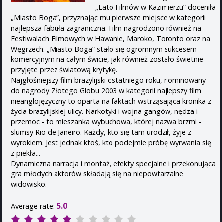
„Lato Filmów w Kazimierzu” doceniła
„Miasto Boga”, przyznając mu pierwsze miejsce w kategorii
najlepsza fabuła zagraniczna. Film nagrodzono również na
Festiwalach Filmowych w Hawanie, Maroko, Toronto oraz na
Węgrzech. „Miasto Boga” stało się ogromnym sukcesem
komercyjnym na całym świcie, jak również zostało świetnie
przyjęte przez światową krytykę.
Najgłośniejszy film brazylijski ostatniego roku, nominowany
do nagrody Złotego Globu 2003 w kategorii najlepszy film
nieanglojęzyczny to oparta na faktach wstrząsająca kronika z
życia brazylijskiej ulicy. Narkotyki i wojna gangów, nędza i
przemoc - to mieszanka wybuchowa, której nazwa brzmi -
slumsy Rio de Janeiro. Każdy, kto się tam urodził, żyje z
wyrokiem. Jest jednak ktoś, kto podejmie próbę wyrwania się
z piekła...
Dynamiczna narracja i montaż, efekty specjalne i przekonująca
gra młodych aktorów składają się na niepowtarzalne
widowisko.
5.0
Average rate: