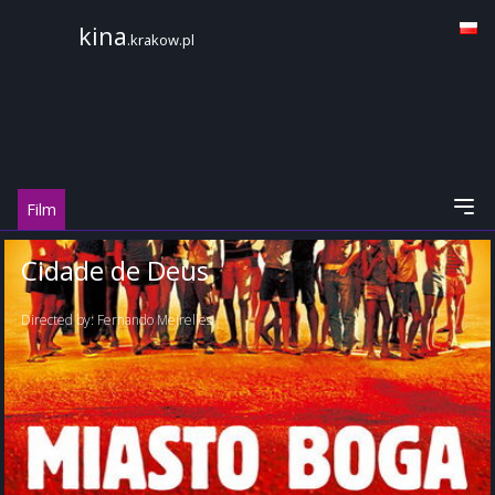
kina
.krakow.pl
Film
Cidade de Deus
Directed by:
Fernando Meirelles