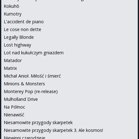
Kokuhō
Kumotry
L'accident de piano
Le cose non dette
Legally Blonde
Lost highway
Lot nad kukułczym gniazdem
Matador
Matrix
Michał Anioł. Miłość i śmierć
Minions & Monsters
Monterey Pop (re-release)
Mulholland Drive
Na Północ
Nienawiść
Niesamowite przygody skarpetek
Niesamowite przygody skarpetek 3. Ale kosmos!
Niewinni czarodzieje