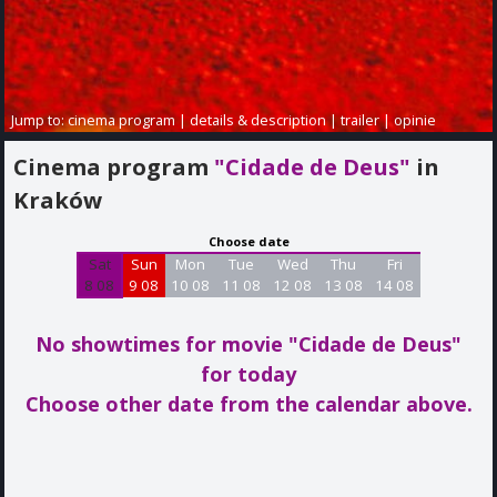
Jump to:
cinema program
|
details & description
|
trailer
|
opinie
Cinema program
"Cidade de Deus"
in
Kraków
Choose date
Sat
Sun
Mon
Tue
Wed
Thu
Fri
8 08
9 08
10 08
11 08
12 08
13 08
14 08
No showtimes for movie "Cidade de Deus"
for today
Choose other date from the calendar above.