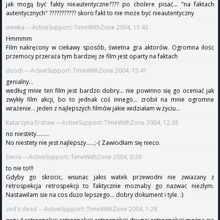
jak mogą być fakty nieautentyczne???? po cholere pisać... "na faktach
autentycznych" ??????????? skoro fakt to nie może być nieautentyczny
wewka ---ActiveSupport::TimeWithZone 2004, 11:43
Hmmmm
Film nakręcony w ciekawy sposób, świetna gra aktorów. Ogromna ilośc
przemocy przeraża tym bardziej ze film jest oparty na faktach
doodi ---ActiveSupport::TimeWithZone 2004, 15:41
genialny...
według mnie ten film jest bardzo dobry... nie powinno się go oceniać jak
zwykły film akcji, bo to jednak coś innego... zrobił na mnie ogromne
wrażenie... jeden z najlepszych filmów jakie widziałam w życiu...
Katarzyna Ershaw ---ActiveSupport::TimeWithZone 2004, 12:38
no niestety.........
No niestety nie jest najlepszy......;-( Zawiodłam się nieco.
Ewcia ---ActiveSupport::TimeWithZone 2004, 0:29
to nie to!!!
Gdyby go skrocic, wsunac jakis watek przewodni nie zwiazany z
retrospekcja retrospekcji to faktycznie moznaby go nazwac niezlym.
Nastawilam sie na cos duzo lepszego... dobry dokument i tyle. :)
zed's dead ---ActiveSupport::TimeWithZone 2004, 1:28