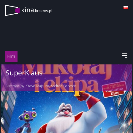
kina
.krakow.pl
Film
SuperKlaus
Directed by:
Steve Majaury
,
Andrea Sebastia