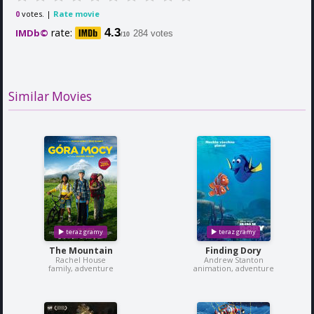
votes. |
Rate movie
0
rate:
4.3
IMDb©
284 votes
/10
Similar Movies
The Mountain
Finding Dory
Rachel House
Andrew Stanton
family, adventure
animation, adventure