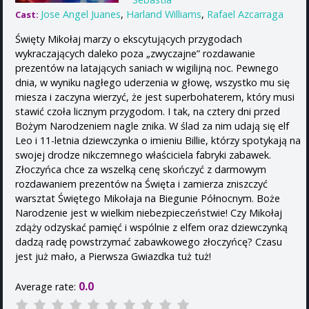
Jose Angel Juanes
,
Harland Williams
,
Rafael Azcarraga
Cast:
Święty Mikołaj marzy o ekscytujących przygodach
wykraczających daleko poza „zwyczajne” rozdawanie
prezentów na latających saniach w wigilijną noc. Pewnego
dnia, w wyniku nagłego uderzenia w głowę, wszystko mu się
miesza i zaczyna wierzyć, że jest superbohaterem, który musi
stawić czoła licznym przygodom. I tak, na cztery dni przed
Bożym Narodzeniem nagle znika. W ślad za nim udają się elf
Leo i 11-letnia dziewczynka o imieniu Billie, którzy spotykają na
swojej drodze nikczemnego właściciela fabryki zabawek.
Złoczyńca chce za wszelką cenę skończyć z darmowym
rozdawaniem prezentów na Święta i zamierza zniszczyć
warsztat Świętego Mikołaja na Biegunie Północnym. Boże
Narodzenie jest w wielkim niebezpieczeństwie! Czy Mikołaj
zdąży odzyskać pamięć i wspólnie z elfem oraz dziewczynką
dadzą radę powstrzymać zabawkowego złoczyńcę? Czasu
jest już mało, a Pierwsza Gwiazdka tuż tuż!
0.0
Average rate: