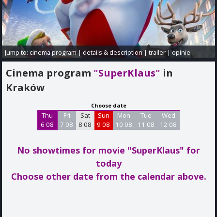
Jump to:
cinema program
|
details & description
|
trailer
|
opinie
Cinema program
"SuperKlaus"
in
Kraków
Choose date
Thu
Fri
Sat
Sun
Mon
Tue
Wed
6 08
7 08
8 08
9 08
10 08
11 08
12 08
No showtimes for movie "SuperKlaus"
for
today
Choose other date from the calendar above.