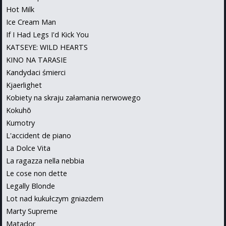
Hot Milk
Ice Cream Man
If I Had Legs I'd Kick You
KATSEYE: WILD HEARTS
KINO NA TARASIE
Kandydaci śmierci
Kjaerlighet
Kobiety na skraju załamania nerwowego
Kokuhō
Kumotry
L'accident de piano
La Dolce Vita
La ragazza nella nebbia
Le cose non dette
Legally Blonde
Lot nad kukułczym gniazdem
Marty Supreme
Matador