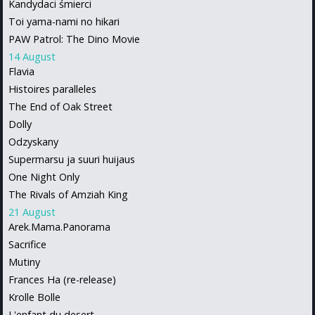
Kandydaci śmierci
Toi yama-nami no hikari
PAW Patrol: The Dino Movie
14 August
Flavia
Histoires paralleles
The End of Oak Street
Dolly
Odzyskany
Supermarsu ja suuri huijaus
One Night Only
The Rivals of Amziah King
21 August
Arek.Mama.Panorama
Sacrifice
Mutiny
Frances Ha (re-release)
Krolle Bolle
L'enfant du desert