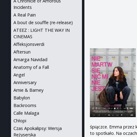
A Chronicle of Amorous
Incidents
A Real Pain
A bout de souffle (re-release)
ATEEZ : LIGHT THE WAY IN
CINEMAS
Affeksjonsverdi
Aftersun
Amarga Navidad
Anatomy of a Fall
Angel
Anniversary
Arnie & Barney
Babylon
Backrooms
Calle Malaga
Chłopi
śpiączce. Emma przez ki
Czas Apokalipsy: Wersja
to spotkało. Na oczach 
Reżyserska