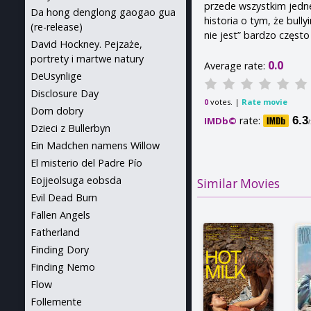
przede wszystkim jedne
Da hong denglong gaogao gua
historia o tym, że bully
(re-release)
nie jest” bardzo częst
David Hockney. Pejzaże,
portrety i martwe natury
0.0
Average rate:
DeUsynlige
Disclosure Day
votes. |
Rate movie
0
Dom dobry
rate:
6.3
IMDb©
Dzieci z Bullerbyn
Ein Madchen namens Willow
El misterio del Padre Pío
Eojjeolsuga eobsda
Similar Movies
Evil Dead Burn
Fallen Angels
Fatherland
Finding Dory
Finding Nemo
Flow
Follemente