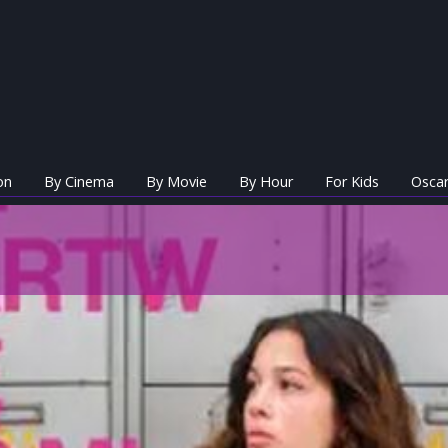
on
By Cinema
By Movie
By Hour
For Kids
Oscar