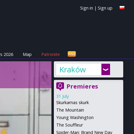
Sign in
|
Sign up
s 2026
Map
Patronite
Kraków
Premieres
31 July
Skurkarnas skurk
The Mountain
Young Washington
The Souffleur
Spider-Man: Brand New Day