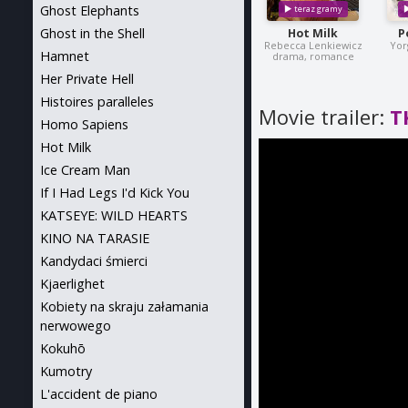
Ghost Elephants
Ghost in the Shell
Hot Milk
P
Rebecca Lenkiewicz
Yor
Hamnet
drama, romance
Her Private Hell
Histoires paralleles
Movie trailer:
T
Homo Sapiens
Hot Milk
Ice Cream Man
If I Had Legs I'd Kick You
KATSEYE: WILD HEARTS
KINO NA TARASIE
Kandydaci śmierci
Kjaerlighet
Kobiety na skraju załamania
nerwowego
Kokuhō
Kumotry
L'accident de piano