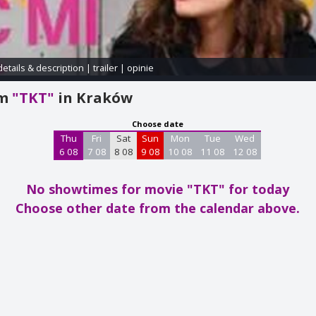
details & description
|
trailer
|
opinie
am
"TKT"
in Kraków
Choose date
Thu
Fri
Sat
Sun
Mon
Tue
Wed
6 08
7 08
8 08
9 08
10 08
11 08
12 08
No showtimes for movie "TKT"
for today
Choose other date from the calendar above.