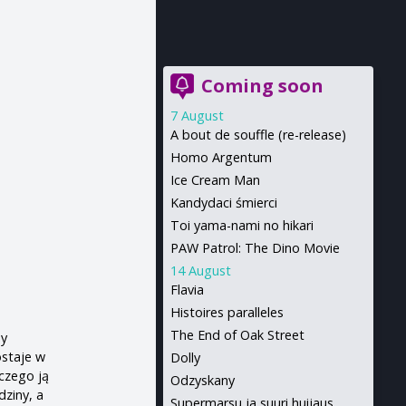
Coming soon
7 August
A bout de souffle (re-release)
Homo Argentum
Ice Cream Man
Kandydaci śmierci
Toi yama-nami no hikari
PAW Patrol: The Dino Movie
14 August
Flavia
Histoires paralleles
The End of Oak Street
dy
ostaje w
Dolly
aczego ją
Odzyskany
dziny, a
Supermarsu ja suuri huijaus