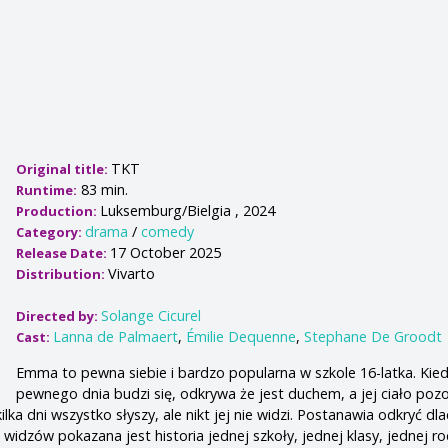
TKT
Original title:
83 min.
Runtime:
Luksemburg/Bielgia , 2024
Production:
drama
/
comedy
Category:
17 October 2025
Release Date:
Vivarto
Distribution:
Solange Cicurel
Directed by:
Lanna de Palmaert
,
Émilie Dequenne
,
Stephane De Groodt
Cast:
Emma to pewna siebie i bardzo popularna w szkole 16-latka. Kie
pewnego dnia budzi się, odkrywa że jest duchem, a jej ciało poz
lka dni wszystko słyszy, ale nikt jej nie widzi. Postanawia odkryć dl
widzów pokazana jest historia jednej szkoły, jednej klasy, jednej ro