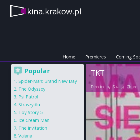
kina.krakow.pl
Home
Premieres
Coming So
Popular
TKT
Spider-Man: Brand New Day
Directed by:
Solange Cicurel
The Odyssey
Psi Patrol
Straszydła
Toy Story 5
Ice Cream Man
The Invitation
Vaiana