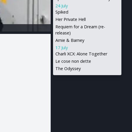
24 July
Spiked
Her Private Hell
Requiem for a Dream (re-
release)
Arnie & Barney
17 July
Charli XCX: Alone Together
Le cose non dette
The Odyssey