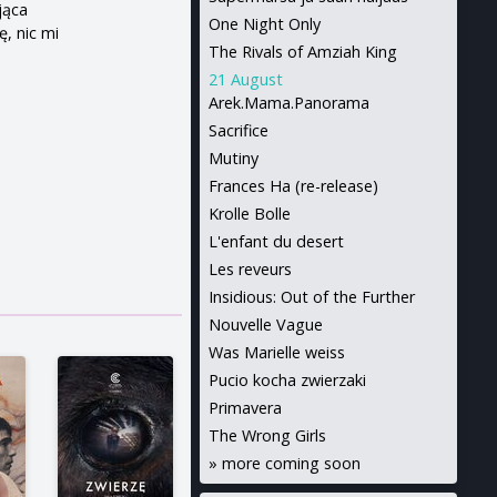
jąca
One Night Only
ę, nic mi
The Rivals of Amziah King
21 August
Arek.Mama.Panorama
Sacrifice
Mutiny
Frances Ha (re-release)
Krolle Bolle
L'enfant du desert
Les reveurs
Insidious: Out of the Further
Nouvelle Vague
Was Marielle weiss
Pucio kocha zwierzaki
Primavera
The Wrong Girls
»
more coming soon