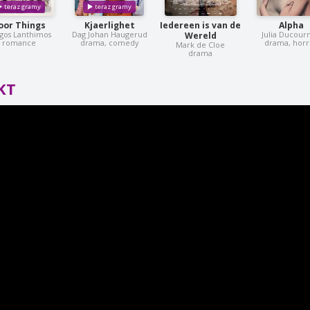
oor Things
Kjaerlighet
Iedereen is van de
Alpha
gos Lanthimos
Dag Johan Haugerud
Julia Ducour
Wereld
romance
drama, comedy
drama, horr
Mark de Cloe
drama
KT