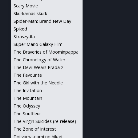
Scary Movie
Skurkarnas skurk
Spider-Man: Brand New Day
Spiked
Straszydła
Super Mario Galaxy Film
The Braveries of Moominpappa
The Chronology of Water
The Devil Wears Prada 2
The Favourite
The Girl with the Needle
The Invitation
The Mountain
The Odyssey
The Souffleur
The Virgin Suicides (re-release)
The Zone of Interest
Toi yama-nami no hikari