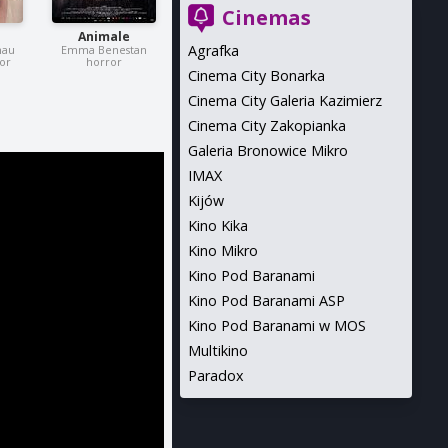
Cinemas
Animale
Agrafka
nau
Emma Benestan
or
horror
Cinema City Bonarka
Cinema City Galeria Kazimierz
Cinema City Zakopianka
Galeria Bronowice Mikro
IMAX
Kijów
Kino Kika
Kino Mikro
Kino Pod Baranami
Kino Pod Baranami ASP
Kino Pod Baranami w MOS
Multikino
Paradox