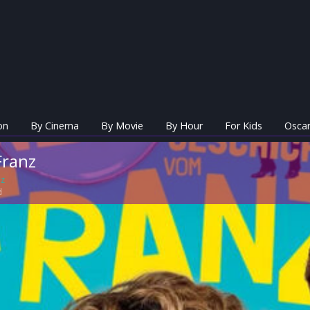
on
By Cinema
By Movie
By Hour
For Kids
Oscar
Franz
nz
d