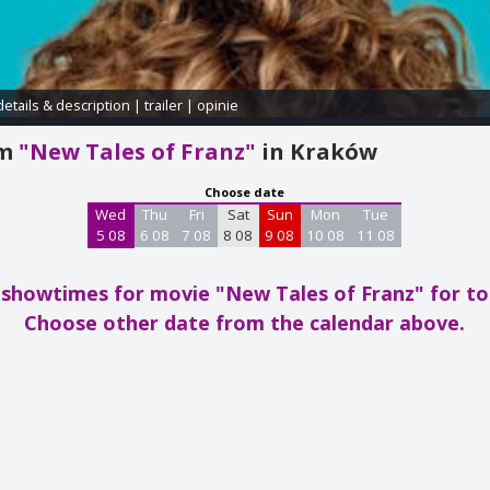
details & description
|
trailer
|
opinie
am
"New Tales of Franz"
in Kraków
Choose date
Wed
Thu
Fri
Sat
Sun
Mon
Tue
5 08
6 08
7 08
8 08
9 08
10 08
11 08
showtimes for movie "New Tales of Franz"
for t
Choose other date from the calendar above.