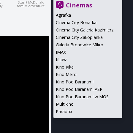
z
Stuart McDonald
Cinemas
ly
family, adventure
Agrafka
Cinema City Bonarka
Cinema City Galeria Kazimierz
Cinema City Zakopianka
Galeria Bronowice Mikro
IMAX
Kijów
Kino Kika
Kino Mikro
Kino Pod Baranami
Kino Pod Baranami ASP
Kino Pod Baranami w MOS
Multikino
Paradox