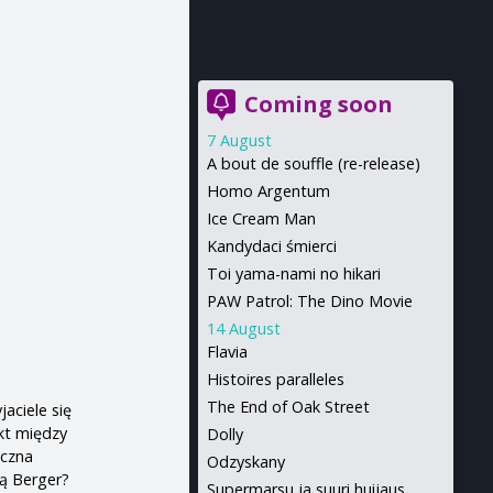
Coming soon
7 August
A bout de souffle (re-release)
Homo Argentum
Ice Cream Man
Kandydaci śmierci
Toi yama-nami no hikari
PAW Patrol: The Dino Movie
14 August
Flavia
Histoires paralleles
The End of Oak Street
jaciele się
ikt między
Dolly
yczna
Odzyskany
ią Berger?
Supermarsu ja suuri huijaus