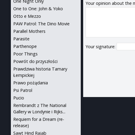
One Night Only
Your opinion about the 
One to One: John & Yoko
Otto e Mezzo
PAW Patrol: The Dino Movie
Parallel Mothers
Parasite
Parthenope
Your signature:
Poor Things
Powrót do przyszłości
Prawdziwa historia Tamary
Łempickiej
Prawo pożądania
Psi Patrol
Pucio
Rembrandt z The National
Gallery w Londynie i Rijks...
Requiem for a Dream (re-
release)
Sawt Hind Rajab