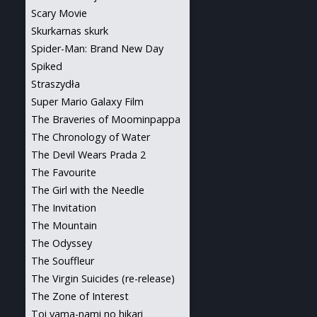
Scary Movie
Skurkarnas skurk
Spider-Man: Brand New Day
Spiked
Straszydła
Super Mario Galaxy Film
The Braveries of Moominpappa
The Chronology of Water
The Devil Wears Prada 2
The Favourite
The Girl with the Needle
The Invitation
The Mountain
The Odyssey
The Souffleur
The Virgin Suicides (re-release)
The Zone of Interest
Toi yama-nami no hikari