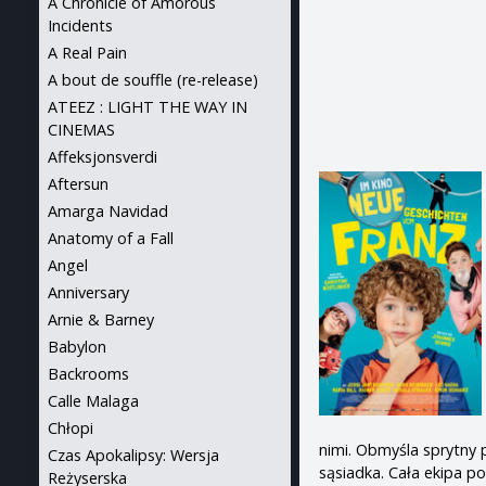
A Chronicle of Amorous
Incidents
A Real Pain
A bout de souffle (re-release)
ATEEZ : LIGHT THE WAY IN
CINEMAS
Affeksjonsverdi
Aftersun
Amarga Navidad
Anatomy of a Fall
Angel
Anniversary
Arnie & Barney
Babylon
Backrooms
Calle Malaga
Chłopi
nimi. Obmyśla sprytny 
Czas Apokalipsy: Wersja
sąsiadka. Cała ekipa 
Reżyserska