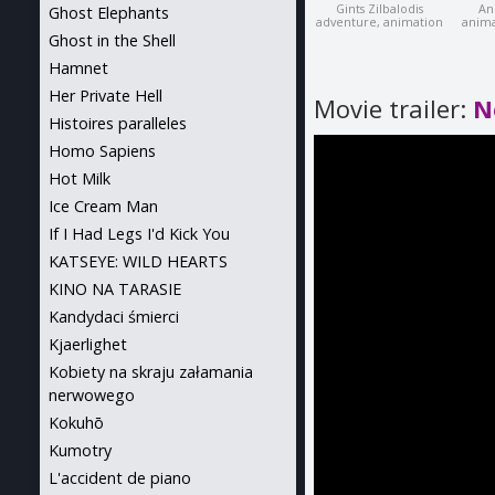
Gints Zilbalodis
An
Ghost Elephants
adventure, animation
anima
Ghost in the Shell
Hamnet
Her Private Hell
Movie trailer:
N
Histoires paralleles
Homo Sapiens
Hot Milk
Ice Cream Man
If I Had Legs I'd Kick You
KATSEYE: WILD HEARTS
KINO NA TARASIE
Kandydaci śmierci
Kjaerlighet
Kobiety na skraju załamania
nerwowego
Kokuhō
Kumotry
L'accident de piano