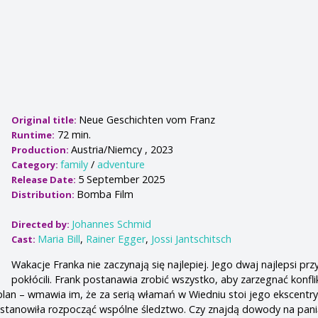
Neue Geschichten vom Franz
Original title:
72 min.
Runtime:
Austria/Niemcy , 2023
Production:
family
/
adventure
Category:
5 September 2025
Release Date:
Bomba Film
Distribution:
Johannes Schmid
Directed by:
Maria Bill
,
Rainer Egger
,
Jossi Jantschitsch
Cast:
Wakacje Franka nie zaczynają się najlepiej. Jego dwaj najlepsi przy
pokłócili. Frank postanawia zrobić wszystko, aby zarzegnać konfl
plan – wmawia im, że za serią włamań w Wiedniu stoi jego ekscentr
postanowiła rozpocząć wspólne śledztwo. Czy znajdą dowody na pan