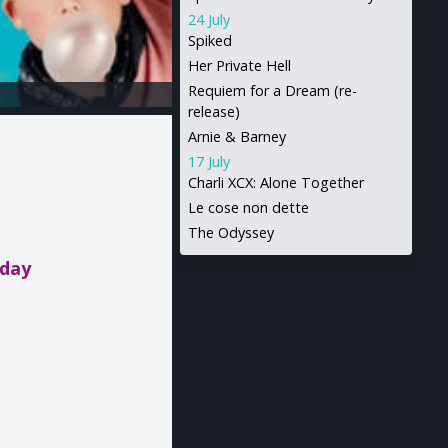
24 July
Spiked
Her Private Hell
Requiem for a Dream (re-
release)
Arnie & Barney
17 July
Charli XCX: Alone Together
Le cose non dette
The Odyssey
oday