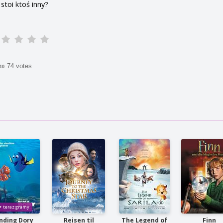
toi ktoś inny?
74 votes
/10
inding Dory
Reisen til
The Legend of
Finn