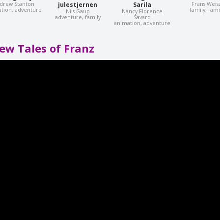
drew Stanton
Frans Weis
julestjernen
Sarila
tion, adventure
family, fami
Nils Gaup
Nancy Florence
adventure, family
Savard
animation, adventure
ew Tales of Franz