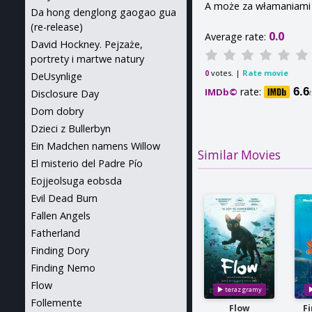
A może za włamaniami s
Da hong denglong gaogao gua
(re-release)
0.0
Average rate:
David Hockney. Pejzaże,
portrety i martwe natury
votes. |
Rate movie
0
DeUsynlige
rate:
6.6
IMDb©
Disclosure Day
Dom dobry
Dzieci z Bullerbyn
Ein Madchen namens Willow
Similar Movies
El misterio del Padre Pío
Eojjeolsuga eobsda
Evil Dead Burn
Fallen Angels
Fatherland
Finding Dory
Finding Nemo
Flow
Follemente
Flow
F