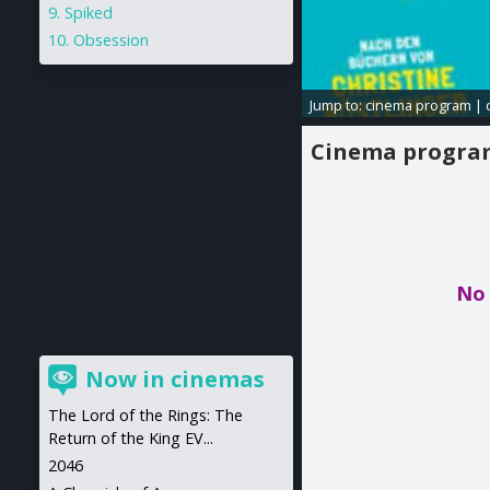
Spiked
Obsession
Jump to:
cinema program
|
Cinema progr
No 
Now in cinemas
The Lord of the Rings: The
Return of the King EV...
2046