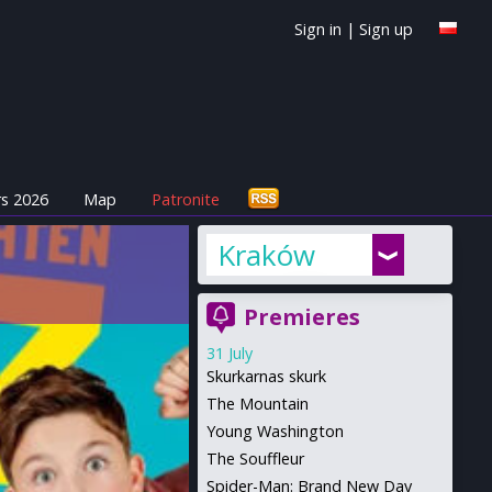
Sign in
|
Sign up
s 2026
Map
Patronite
Kraków
Premieres
31 July
Skurkarnas skurk
The Mountain
Young Washington
The Souffleur
Spider-Man: Brand New Day