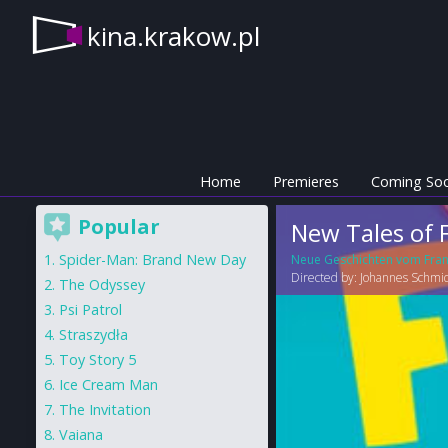
kina.krakow.pl
Home
Premieres
Coming So
Popular
New Tales of 
Spider-Man: Brand New Day
Neue Geschichten vom Fra
Directed by:
Johannes Schmi
The Odyssey
Psi Patrol
Straszydła
Toy Story 5
Ice Cream Man
The Invitation
Vaiana