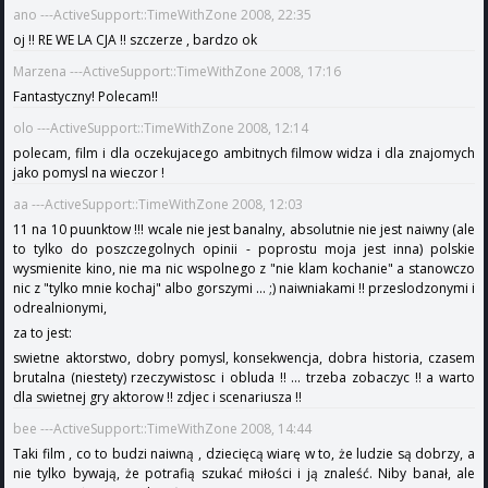
ano ---ActiveSupport::TimeWithZone 2008, 22:35
oj !! RE WE LA CJA !! szczerze , bardzo ok
Marzena ---ActiveSupport::TimeWithZone 2008, 17:16
Fantastyczny! Polecam!!
olo ---ActiveSupport::TimeWithZone 2008, 12:14
polecam, film i dla oczekujacego ambitnych filmow widza i dla znajomych
jako pomysl na wieczor !
aa ---ActiveSupport::TimeWithZone 2008, 12:03
11 na 10 puunktow !!! wcale nie jest banalny, absolutnie nie jest naiwny (ale
to tylko do poszczegolnych opinii - poprostu moja jest inna) polskie
wysmienite kino, nie ma nic wspolnego z "nie klam kochanie" a stanowczo
nic z "tylko mnie kochaj" albo gorszymi ... ;) naiwniakami !! przeslodzonymi i
odrealnionymi,
za to jest:
swietne aktorstwo, dobry pomysl, konsekwencja, dobra historia, czasem
brutalna (niestety) rzeczywistosc i obluda !! ... trzeba zobaczyc !! a warto
dla swietnej gry aktorow !! zdjec i scenariusza !!
bee ---ActiveSupport::TimeWithZone 2008, 14:44
Taki film , co to budzi naiwną , dziecięcą wiarę w to, że ludzie są dobrzy, a
nie tylko bywają, że potrafią szukać miłości i ją znaleść. Niby banał, ale