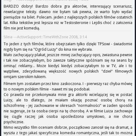
BARDZO dobry! Bardzo dobra gra aktorów, interesujący scenariusz,
rewelacyjne teksty. dawno nie byłam tak pewna, że warto było wydać
pieniądze na bilet. Polecam. jeden z najlepszych polskich filmów ostatnich
lat. Kilka tekstów jest lepsza niż w Testosteronie i Lejdis choć z założenia
film nie jest komedią.
Sileia ---ActiveSupport::TimeWithZone 2008, 3:14
To jeden z tych filmów, które obejrzałam tylko dzięki TPSowi - świadomie
nigdy bym się na "Ogród Luizy" do kina nie wybrała.
Mało zachęcający plakat, jeszcze mniej zachęcający opis, zwiastuna pewnie
i tak nie zobaczyłabym, bo zawsze taktycznie spóźniam się na seans by
ominąć reklamy... Może kiedyś kiedyś zobaczyłabym to w TV, ale i to
wątpliwe, zdecydowaną większość nowych polskich "dzieł" filmowych
omijam szerokim łukiem.
Filmem tym zostałam przez kino zaskoczona. I - pierwszy raz chyba mówię
to o nowym polskim filmie - nawet mi się podobał.
Co prawda nie przekonywała mnie gra aktorki wcielającej się w postać
Luizy, ale to dlatego, że miałam okazję poznać osobę chorą na
schizofrenię - jej zachowanie w okresach "normalności" w żaden sposób
nie sugeruje, że ta osoba cierpi na tę chorobę. A w filmie Luiza zachowuje
się ciągle raczej jak osoba upośledzona umysłowo, a nie chora
psychicznie.
Mimo wszystko film oceniam dobrze, początkowo zanosił się na dramat, a
wyszła z tego jakaś specyficzna komedia romantyczna, jeśli tak to można