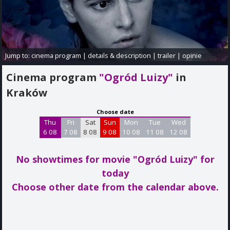
Jump to:
cinema program
|
details & description
|
trailer
|
opinie
Cinema program
"Ogród Luizy"
in
Kraków
Choose date
Thu
Fri
Sat
Sun
Mon
Tue
Wed
6 08
7 08
8 08
9 08
10 08
11 08
12 08
No showtimes for movie "Ogród Luizy"
for
today
Choose other date from the calendar above.