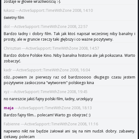
zostaje w głowie wrażliwością :-).
łukasz ---ActiveSupport::TimeWithZone 2008, 14:10
świetny film
dol ---ActiveSupport::TimeWithZone 2008, 22:57
Bardzo ładny i dobry film. Tak jak ktoś napisał wcześniej niby banalny i
prosty, ale w gruncie rzeczy taki głębszy i co ważne pozytywny.
Chrisztian ---ActiveSupport::TimeWithZone 2008, 14:57
Bardzo dobre Polskie Kino. Niby banalna historia ale jak pokazana. Warto
zobaczyć.
kadr ---ActiveSupport::TimeWithZone 2008, 16:04
cóż...powiem że pierwszy raz od bardzooooo długiego czasu jestem
pozytywnie zaskoczona "wytworem" polskiego kina
xyz ---ActiveSupport::TimeWithZone 2008, 19:45
no nareszcie jakiś fajny polski film, ładny, urzekjący
maja
---ActiveSupport::TimeWithZone 2008, 18:13
Bardzo fajny film... polecam! Warto go obejrzeć :)
Fabienne ---ActiveSupport::TimeWithZone 2008, 11:16
napewno nikt nie będzie żałował ani się na nim nudził. dobry. zabawny.
ciekawy. polecam