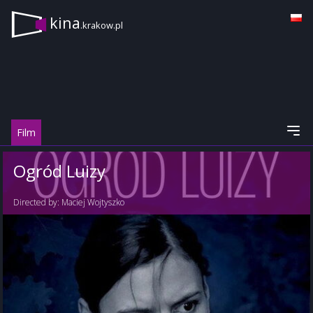
kina
.krakow.pl
Film
Ogród Luizy
Directed by:
Maciej Wojtyszko