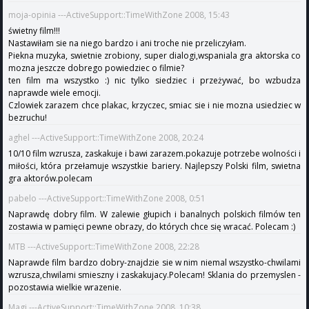
moja-opinia ---ActiveSupport::TimeWithZone 2008, 15:43
świetny film!!!
Nastawiłam sie na niego bardzo i ani troche nie przeliczyłam.
Piekna muzyka, swietnie zrobiony, super dialogi,wspaniala gra aktorska co
mozna jeszcze dobrego powiedziec o filmie?
ten film ma wszystko :) nic tylko siedziec i przeżywać, bo wzbudza
naprawde wiele emocji.
Czlowiek zarazem chce plakac, krzyczec, smiac sie i nie mozna usiedziec w
bezruchu!
aghel ---ActiveSupport::TimeWithZone 2008, 20:24
10/10 film wzrusza, zaskakuje i bawi zarazem.pokazuje potrzebe wolności i
miłości, która przełamuje wszystkie bariery. Najlepszy Polski film, swietna
gra aktorów.polecam
pabelo ---ActiveSupport::TimeWithZone 2008, 0:51
Naprawdę dobry film. W zalewie głupich i banalnych polskich filmów ten
zostawia w pamięci pewne obrazy, do których chce się wracać. Polecam :)
MTB ---ActiveSupport::TimeWithZone 2008, 22:28
Naprawde film bardzo dobry-znajdzie sie w nim niemal wszystko-chwilami
wzrusza,chwilami smieszny i zaskakujacy.Polecam! Sklania do przemyslen -
pozostawia wielkie wrazenie.
Magi ---ActiveSupport::TimeWithZone 2008, 10:38