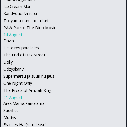
Ice Cream Man
Kandydaci śmierci
Toi yama-nami no hikari
PAW Patrol: The Dino Movie
14 August
Flavia
Histoires paralleles
The End of Oak Street
Dolly
Odzyskany
Supermarsu ja suuri huijaus
One Night Only
The Rivals of Amziah King
21 August
Arek.Mama.Panorama
Sacrifice
Mutiny
Frances Ha (re-release)