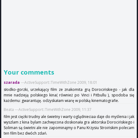
Your comments
szarada
---ActiveSupport::TimeWithZone 2009, 18:01
słodko-gorzki, urzekający film ze znakomita grą Dorocińskiego - jak dla
mnie nadzieją polskiego kina( również po Vinci i Pitbullu ), spodoba się
każdemu: gwarantuję. odzyskałam wiarę w polską kinematografie.
Beata ---ActiveSupport::TimeWithZone 2009, 11:37
film jest ciężki trudny ale świetny i warty oglądnieciaa daje do myślenia i jak
wyszlam z kina bylam zachwycona doskonała gra aktorska Dorocińskiego i
Soliman są świetni ale nie zapominajmy o Panu Krzysiu Stroińskim polecam
ten film bez dwóch zdań.