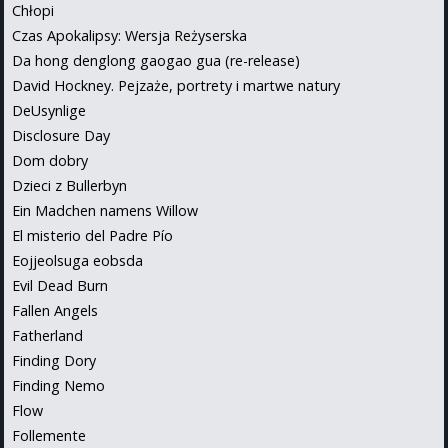
Chłopi
Czas Apokalipsy: Wersja Reżyserska
Da hong denglong gaogao gua (re-release)
David Hockney. Pejzaże, portrety i martwe natury
DeUsynlige
Disclosure Day
Dom dobry
Dzieci z Bullerbyn
Ein Madchen namens Willow
El misterio del Padre Pío
Eojjeolsuga eobsda
Evil Dead Burn
Fallen Angels
Fatherland
Finding Dory
Finding Nemo
Flow
Follemente