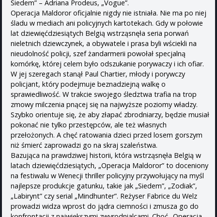
Siedem” – Adriana Prodeus, „Vogue”.
Operacja Maldoror oficjalnie nigdy nie istniała. Nie ma po niej
śladu w mediach ani policyjnych kartotekach. Gdy w połowie
lat dziewięćdziesiątych Belgią wstrząsnęła seria porwań
nieletnich dziewczynek, a obywatele i prasa byli wściekli na
nieudolność policji, szef żandarmerii powołał specjalną
komórkę, której celem było odszukanie porywaczy i ich ofiar.
W jej szeregach stanął Paul Chartier, młody i porywczy
policjant, który podejmuje beznadziejną walkę o
sprawiedliwość. W trakcie swojego śledztwa trafia na trop
zmowy milczenia pnącej się na najwyższe poziomy władzy.
Szybko orientuje się, że aby złapać zbrodniarzy, będzie musiał
pokonać nie tylko przestępców, ale też własnych
przełożonych. A chęć ratowania dzieci przed losem gorszym
niż śmierć zaprowadzi go na skraj szaleństwa.
Bazująca na prawdziwej historii, która wstrząsnęła Belgią w
latach dziewięćdziesiątych, „Operacja Maldoror” to doceniony
na festiwalu w Wenecji thriller policyjny przywołujący na myśl
najlepsze produkcje gatunku, takie jak „Siedem”, „Zodiak”,
„Labirynt” czy serial „Mindhunter”. Reżyser Fabrice du Welz
prowadzi widza wprost do jądra ciemności i zmusza go do
konfrontacji z największymi zwyrodnialcami. Choć „Operacja