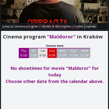
Jump to:
cinema program
|
details & description
|
trailer
|
opinie
Cinema program
"Maldoror"
in Kraków
Choose date
Thu
Fri
Sat
Sun
Mon
Tue
Wed
6 08
7 08
8 08
9 08
10 08
11 08
12 08
No showtimes for movie "Maldoror"
for
today
Choose other date from the calendar above.