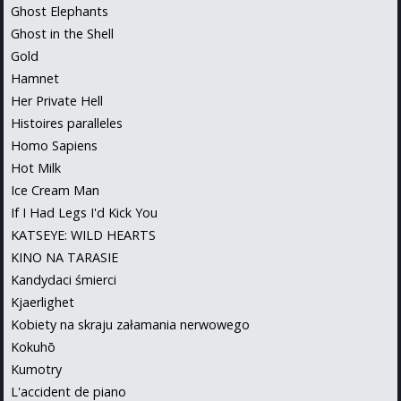
Ghost Elephants
Ghost in the Shell
Gold
Hamnet
Her Private Hell
Histoires paralleles
Homo Sapiens
Hot Milk
Ice Cream Man
If I Had Legs I'd Kick You
KATSEYE: WILD HEARTS
KINO NA TARASIE
Kandydaci śmierci
Kjaerlighet
Kobiety na skraju załamania nerwowego
Kokuhō
Kumotry
L'accident de piano