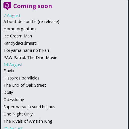
Coming soon
7 August
A bout de souffle (re-release)
Homo Argentum
Ice Cream Man
Kandydaci śmierci
Toi yama-nami no hikari
PAW Patrol: The Dino Movie
14 August
Flavia
Histoires paralleles
The End of Oak Street
Dolly
Odzyskany
Supermarsu ja suuri huijaus
One Night Only
The Rivals of Amziah King
21 August