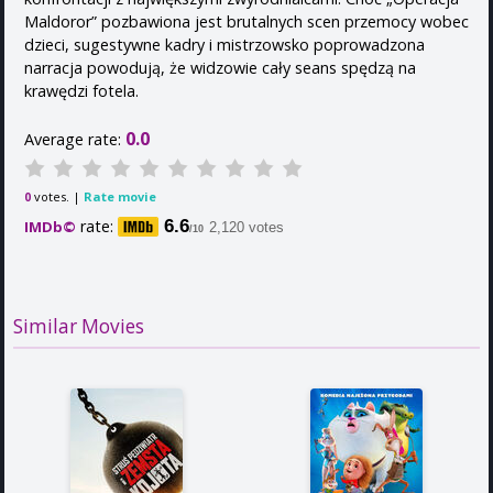
Maldoror” pozbawiona jest brutalnych scen przemocy wobec
dzieci, sugestywne kadry i mistrzowsko poprowadzona
narracja powodują, że widzowie cały seans spędzą na
krawędzi fotela.
0.0
Average rate:
votes. |
Rate movie
0
rate:
6.6
IMDb©
2,120 votes
/10
Similar Movies