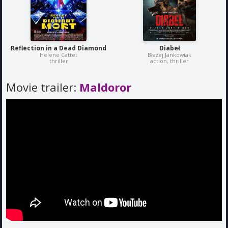
Reflection in a Dead Diamond
Diabeł
Helene Cattet
Błażej Jankowiak
thriller
action, thriller
Movie trailer:
Maldoror