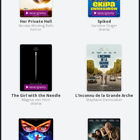
Her Private Hell
Spiked
Nicolas Winding Refn
Caroline Origer
horror
drama
The Girl with the Needle
L'Inconnu de la Grande Arche
Magnus von Horn
Stephane Demoustier
drama