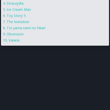
Straszydła
Ice Cream Man
Toy Story 5
The Invitation
Toi yama-nami no hikari
Obsession
Vaiana