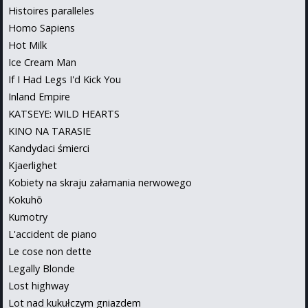
Histoires paralleles
Homo Sapiens
Hot Milk
Ice Cream Man
If I Had Legs I'd Kick You
Inland Empire
KATSEYE: WILD HEARTS
KINO NA TARASIE
Kandydaci śmierci
Kjaerlighet
Kobiety na skraju załamania nerwowego
Kokuhō
Kumotry
L'accident de piano
Le cose non dette
Legally Blonde
Lost highway
Lot nad kukułczym gniazdem