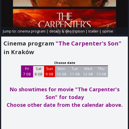
Jump to:
cinema program
|
details & description
|
trailer
|
opinie
Cinema program
"The Carpenter's Son"
in Kraków
Choose date
Fri
Sat
Sun
Mon
Tue
Wed
Thu
7 08
8 08
9 08
10 08
11 08
12 08
13 08
No showtimes for movie "The Carpenter's
Son"
for today
Choose other date from the calendar above.