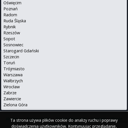
Oświęcim
Poznań
Radom
Ruda Śląska
Rybnik
Rzeszów
Sopot
Sosnowiec
Starogard Gdański
Szczecin
Toruń
Trójmiasto
Warszawa
Wałbrzych
Wrocław
Zabrze
Zawiercie
Zielona Góra
About us
•
Privacy Policy
•
Translations info
•
Contact
•
iPhone
Ta strona używa plików cookie do analizy ruchu i poprawy
•
Android
Po polsku
doświadczenia użytkowników. Kontynuując przeglądanie,