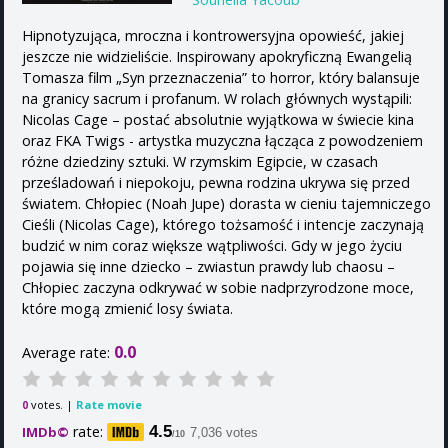
Hipnotyzująca, mroczna i kontrowersyjna opowieść, jakiej
jeszcze nie widzieliście. Inspirowany apokryficzną Ewangelią
Tomasza film „Syn przeznaczenia” to horror, który balansuje
na granicy sacrum i profanum. W rolach głównych wystąpili:
Nicolas Cage – postać absolutnie wyjątkowa w świecie kina
oraz FKA Twigs - artystka muzyczna łącząca z powodzeniem
różne dziedziny sztuki. W rzymskim Egipcie, w czasach
prześladowań i niepokoju, pewna rodzina ukrywa się przed
światem. Chłopiec (Noah Jupe) dorasta w cieniu tajemniczego
Cieśli (Nicolas Cage), którego tożsamość i intencje zaczynają
budzić w nim coraz większe wątpliwości. Gdy w jego życiu
pojawia się inne dziecko – zwiastun prawdy lub chaosu –
Chłopiec zaczyna odkrywać w sobie nadprzyrodzone moce,
które mogą zmienić losy świata.
0.0
Average rate:
votes. |
Rate movie
0
rate:
4.5
IMDb©
7,036 votes
/10