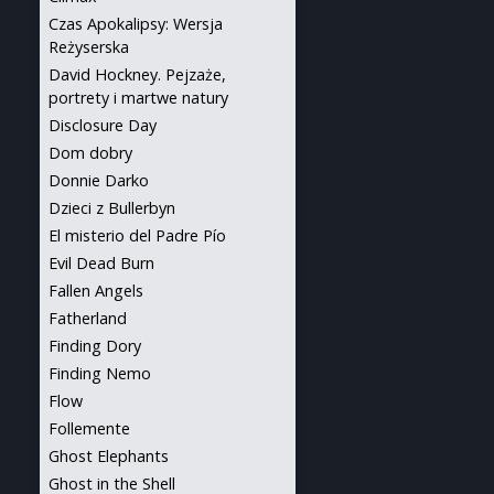
Czas Apokalipsy: Wersja
Reżyserska
David Hockney. Pejzaże,
portrety i martwe natury
Disclosure Day
Dom dobry
Donnie Darko
Dzieci z Bullerbyn
El misterio del Padre Pío
Evil Dead Burn
Fallen Angels
Fatherland
Finding Dory
Finding Nemo
Flow
Follemente
Ghost Elephants
Ghost in the Shell