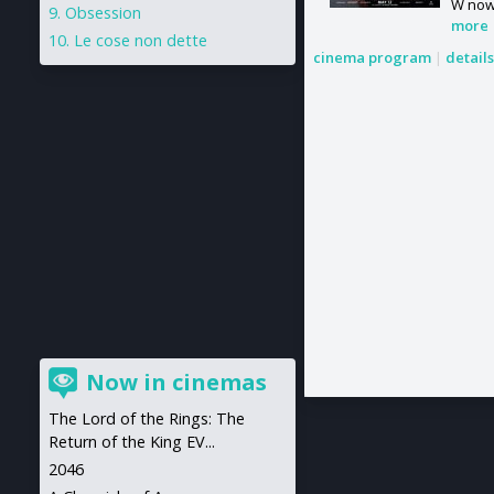
W nowe
Obsession
more
Le cose non dette
cinema program
|
detail
Now in cinemas
The Lord of the Rings: The
Return of the King EV...
2046