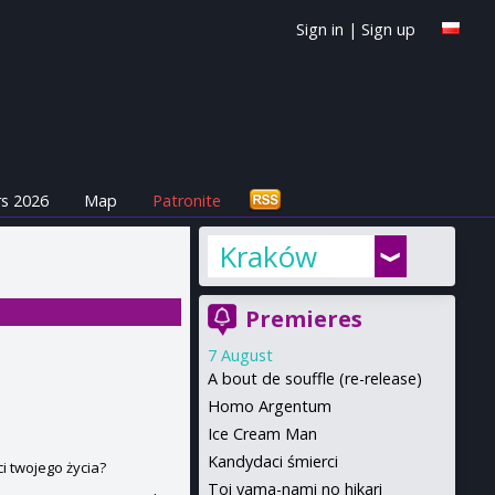
Sign in
|
Sign up
s 2026
Map
Patronite
Kraków
Premieres
7 August
A bout de souffle (re-release)
Homo Argentum
Ice Cream Man
Kandydaci śmierci
 twojego życia?
Toi yama-nami no hikari