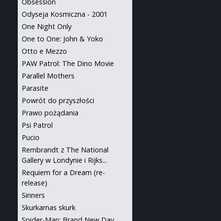
Obsession
Odyseja Kosmiczna - 2001
One Night Only
One to One: John & Yoko
Otto e Mezzo
PAW Patrol: The Dino Movie
Parallel Mothers
Parasite
Powrót do przyszłości
Prawo pożądania
Psi Patrol
Pucio
Rembrandt z The National
Gallery w Londynie i Rijks...
Requiem for a Dream (re-
release)
Sinners
Skurkarnas skurk
Spider-Man: Brand New Day