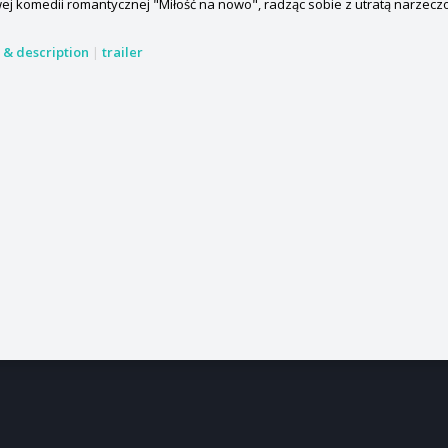
j komedii romantycznej "Miłość na nowo", radząc sobie z utratą narzeczo
s & description
|
trailer