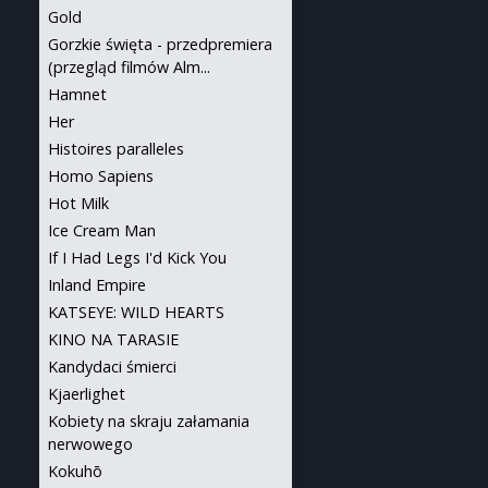
Gold
Gorzkie święta - przedpremiera
(przegląd filmów Alm...
Hamnet
Her
Histoires paralleles
Homo Sapiens
Hot Milk
Ice Cream Man
If I Had Legs I'd Kick You
Inland Empire
KATSEYE: WILD HEARTS
KINO NA TARASIE
Kandydaci śmierci
Kjaerlighet
Kobiety na skraju załamania
nerwowego
Kokuhō