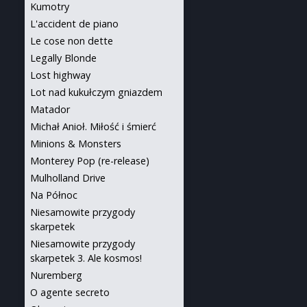
Kumotry
L'accident de piano
Le cose non dette
Legally Blonde
Lost highway
Lot nad kukułczym gniazdem
Matador
Michał Anioł. Miłość i śmierć
Minions & Monsters
Monterey Pop (re-release)
Mulholland Drive
Na Północ
Niesamowite przygody
skarpetek
Niesamowite przygody
skarpetek 3. Ale kosmos!
Nuremberg
O agente secreto