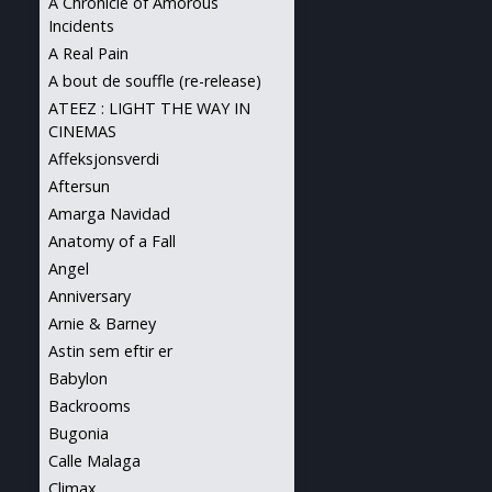
A Chronicle of Amorous
Incidents
A Real Pain
A bout de souffle (re-release)
ATEEZ : LIGHT THE WAY IN
CINEMAS
Affeksjonsverdi
Aftersun
Amarga Navidad
Anatomy of a Fall
Angel
Anniversary
Arnie & Barney
Astin sem eftir er
Babylon
Backrooms
Bugonia
Calle Malaga
Climax