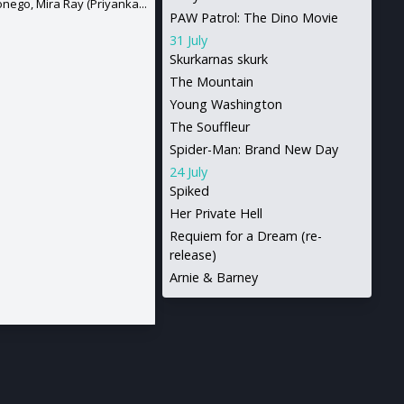
nego, Mira Ray (Priyanka...
PAW Patrol: The Dino Movie
31 July
Skurkarnas skurk
The Mountain
Young Washington
The Souffleur
Spider-Man: Brand New Day
24 July
Spiked
Her Private Hell
Requiem for a Dream (re-
release)
Arnie & Barney