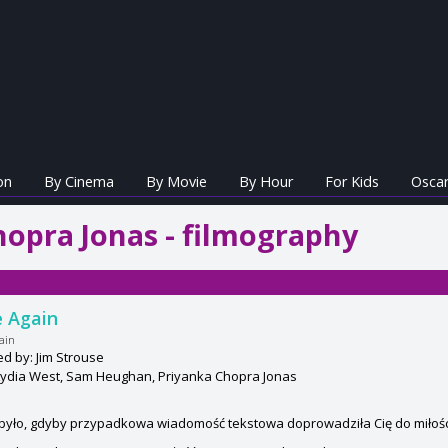
on
By Cinema
By Movie
By Hour
For Kids
Oscar
hopra Jonas - filmography
 Again
ain
ed by: Jim Strouse
Lydia West, Sam Heughan, Priyanka Chopra Jonas
było, gdyby przypadkowa wiadomość tekstowa doprowadziła Cię do miłości