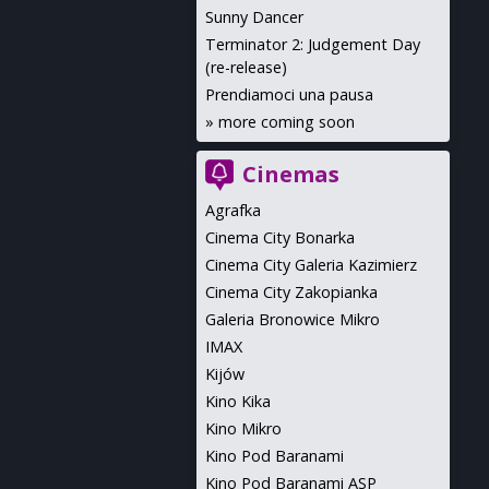
Sunny Dancer
Terminator 2: Judgement Day
(re-release)
Prendiamoci una pausa
»
more coming soon
Cinemas
Agrafka
Cinema City Bonarka
Cinema City Galeria Kazimierz
Cinema City Zakopianka
Galeria Bronowice Mikro
IMAX
Kijów
Kino Kika
Kino Mikro
Kino Pod Baranami
Kino Pod Baranami ASP