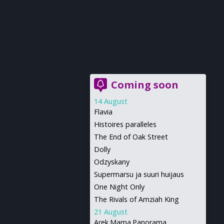
Coming soon
14 August
Flavia
Histoires paralleles
The End of Oak Street
Dolly
Odzyskany
Supermarsu ja suuri huijaus
One Night Only
The Rivals of Amziah King
21 August
Arek.Mama.Panorama