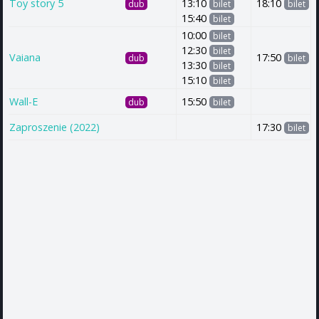
Toy story 5
13:10
18:10
dub
bilet
bilet
15:40
bilet
10:00
bilet
12:30
bilet
Vaiana
17:50
dub
bilet
13:30
bilet
15:10
bilet
Wall-E
15:50
dub
bilet
Zaproszenie (2022)
17:30
bilet