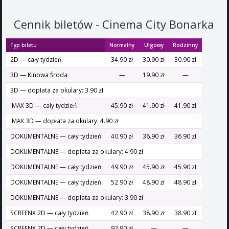
Cennik biletów - Cinema City Bonarka
Typ biletu
Normalny
Ulgowy
Rodzinny
2D — cały tydzień
34.90 zł
30.90 zł
30.90 zł
3D — Kinowa Środa
—
19.90 zł
—
3D — dopłata za okulary: 3.90 zł
IMAX 3D — cały tydzień
45.90 zł
41.90 zł
41.90 zł
IMAX 3D — dopłata za okulary: 4.90 zł
DOKUMENTALNE — cały tydzień
40.90 zł
36.90 zł
36.90 zł
DOKUMENTALNE — dopłata za okulary: 4.90 zł
DOKUMENTALNE — cały tydzień
49.90 zł
45.90 zł
45.90 zł
DOKUMENTALNE — cały tydzień
52.90 zł
48.90 zł
48.90 zł
DOKUMENTALNE — dopłata za okulary: 3.90 zł
SCREENX 2D — cały tydzień
42.90 zł
38.90 zł
38.90 zł
SCREENX 2D — cały tydzień
92.90 zł
—
—