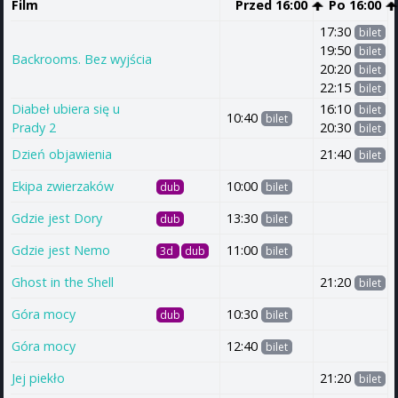
Film
Przed 16:00
Po 16:00
17:30
bilet
19:50
bilet
Backrooms. Bez wyjścia
20:20
bilet
22:15
bilet
Diabeł ubiera się u
16:10
bilet
10:40
bilet
Prady 2
20:30
bilet
Dzień objawienia
21:40
bilet
Ekipa zwierzaków
10:00
dub
bilet
Gdzie jest Dory
13:30
dub
bilet
Gdzie jest Nemo
11:00
3d
dub
bilet
Ghost in the Shell
21:20
bilet
Góra mocy
10:30
dub
bilet
Góra mocy
12:40
bilet
Jej piekło
21:20
bilet