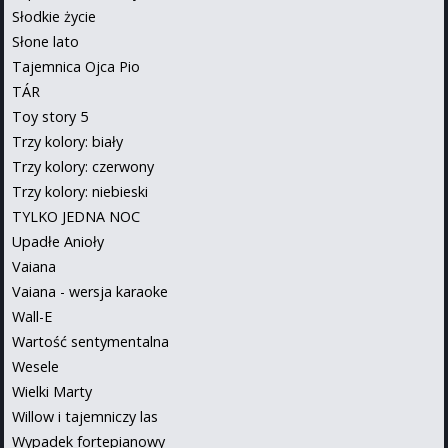
Słodkie życie
Słone lato
Tajemnica Ojca Pio
TÁR
Toy story 5
Trzy kolory: biały
Trzy kolory: czerwony
Trzy kolory: niebieski
TYLKO JEDNA NOC
Upadłe Anioły
Vaiana
Vaiana - wersja karaoke
Wall-E
Wartość sentymentalna
Wesele
Wielki Marty
Willow i tajemniczy las
Wypadek fortepianowy