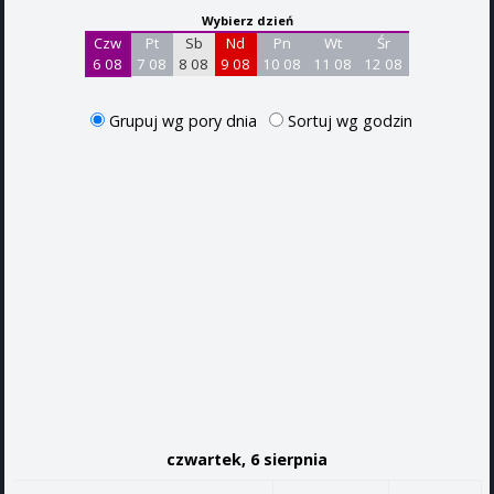
Wybierz dzień
Czw
Pt
Sb
Nd
Pn
Wt
Śr
6 08
7 08
8 08
9 08
10 08
11 08
12 08
Grupuj wg pory dnia
Sortuj wg godzin
czwartek, 6 sierpnia