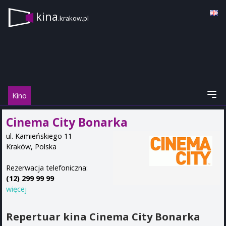
kina
.krakow.pl
Kino
Cinema City Bonarka
ul. Kamieńskiego 11
Kraków
,
Polska
Rezerwacja telefoniczna:
(12) 299 99 99
więcej
Repertuar kina Cinema City Bonarka