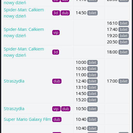
nowy dzień
Spider-Man: Całkiem
14:50
3d
dub
bilet
nowy dzień
16:10
bilet
Spider-Man: Całkiem
17:40
bilet
vip
nowy dzień
19:20
bilet
20:50
bilet
Spider-Man: Całkiem
18:00
3d
bilet
nowy dzień
10:00
bilet
10:30
bilet
11:00
bilet
Straszydła
12:40
17:00
dub
bilet
bilet
13:10
bilet
14:50
bilet
15:20
bilet
Straszydła
10:50
vip
dub
bilet
Super Mario Galaxy Film
10:40
dub
bilet
10:40
bilet