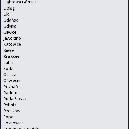
Dąbrowa Górnicza
Elbląg
Ełk
Gdańsk
Gdynia
Gliwice
Jaworzno
Katowice
Kielce
Kraków
Lublin
Łódź
Olsztyn
Oświęcim
Poznań
Radom
Ruda Śląska
Rybnik
Rzeszów
Sopot
Sosnowiec
Starogard Gdański