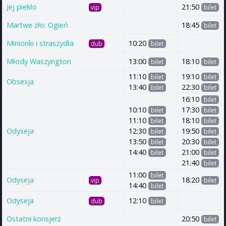
Jej piekło
21:50
vip
bilet
Martwe zło: Ogień
18:45
bilet
Minionki i straszydła
10:20
dub
bilet
Młody Waszyngton
13:00
18:10
bilet
bilet
11:10
19:10
bilet
bilet
Obsesja
13:40
22:30
bilet
bilet
16:10
bilet
10:10
17:30
bilet
bilet
11:10
18:10
bilet
bilet
Odyseja
12:30
19:50
bilet
bilet
13:50
20:30
bilet
bilet
14:40
21:00
bilet
bilet
21:40
bilet
11:00
bilet
Odyseja
18:20
vip
bilet
14:40
bilet
Odyseja
12:10
dub
bilet
Ostatni konsjerż
20:50
bilet