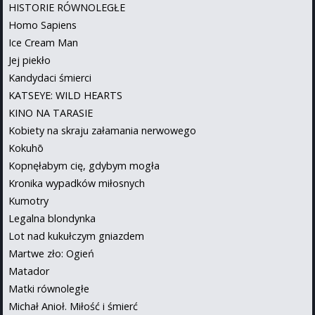
HISTORIE RÓWNOLEGŁE
Homo Sapiens
Ice Cream Man
Jej piekło
Kandydaci śmierci
KATSEYE: WILD HEARTS
KINO NA TARASIE
Kobiety na skraju załamania nerwowego
Kokuhō
Kopnęłabym cię, gdybym mogła
Kronika wypadków miłosnych
Kumotry
Legalna blondynka
Lot nad kukułczym gniazdem
Martwe zło: Ogień
Matador
Matki równoległe
Michał Anioł. Miłość i śmierć