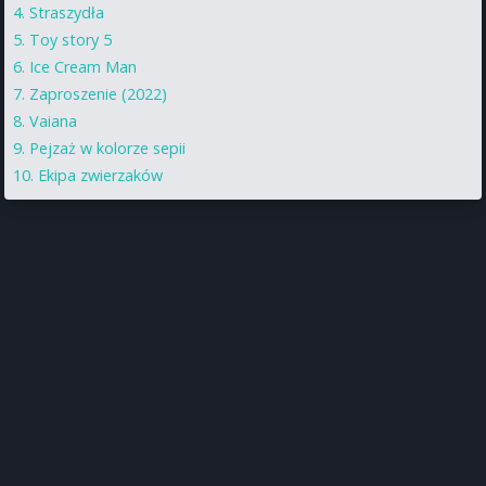
Straszydła
Toy story 5
Ice Cream Man
Zaproszenie (2022)
Vaiana
Pejzaż w kolorze sepii
Ekipa zwierzaków