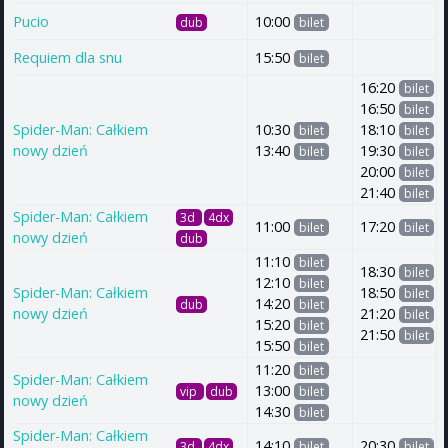
Pucio
10:00
dub
bilet
Requiem dla snu
15:50
bilet
16:20
bilet
16:50
bilet
Spider-Man: Całkiem
10:30
18:10
bilet
bilet
nowy dzień
13:40
19:30
bilet
bilet
20:00
bilet
21:40
bilet
Spider-Man: Całkiem
3d
4dx
11:00
17:20
bilet
bilet
nowy dzień
dub
11:10
bilet
18:30
bilet
12:10
bilet
Spider-Man: Całkiem
18:50
bilet
14:20
dub
bilet
nowy dzień
21:20
bilet
15:20
bilet
21:50
bilet
15:50
bilet
11:20
bilet
Spider-Man: Całkiem
13:00
vip
dub
bilet
nowy dzień
14:30
bilet
Spider-Man: Całkiem
14:10
20:30
3d
4dx
bilet
bilet