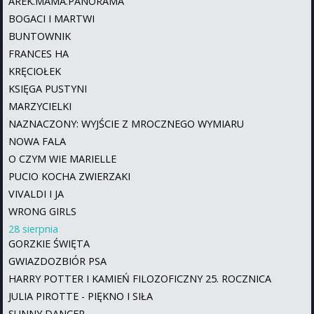
AREK.MAMA.PANORAMA
BOGACI I MARTWI
BUNTOWNIK
FRANCES HA
KRĘCIOŁEK
KSIĘGA PUSTYNI
MARZYCIELKI
NAZNACZONY: WYJŚCIE Z MROCZNEGO WYMIARU
NOWA FALA
O CZYM WIE MARIELLE
PUCIO KOCHA ZWIERZAKI
VIVALDI I JA
WRONG GIRLS
28 sierpnia
GORZKIE ŚWIĘTA
GWIAZDOZBIÓR PSA
HARRY POTTER I KAMIEŃ FILOZOFICZNY 25. ROCZNICA
JULIA PIROTTE - PIĘKNO I SIŁA
SUNNY DANCER