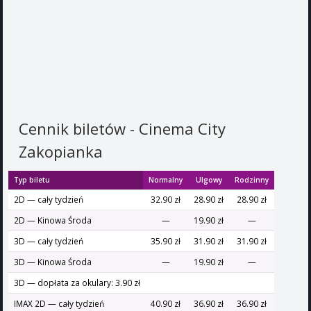
Cennik biletów - Cinema City
Zakopianka
Typ biletu
Normalny
Ulgowy
Rodzinny
2D — cały tydzień
32.90 zł
28.90 zł
28.90 zł
2D — Kinowa Środa
—
19.90 zł
—
3D — cały tydzień
35.90 zł
31.90 zł
31.90 zł
3D — Kinowa Środa
—
19.90 zł
—
3D — dopłata za okulary: 3.90 zł
IMAX 2D — cały tydzień
40.90 zł
36.90 zł
36.90 zł