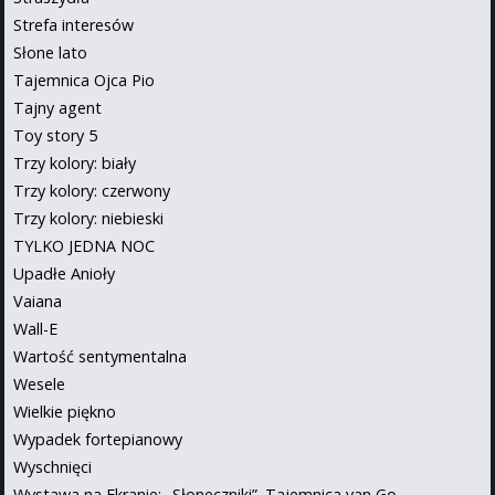
Strefa interesów
Słone lato
Tajemnica Ojca Pio
Tajny agent
Toy story 5
Trzy kolory: biały
Trzy kolory: czerwony
Trzy kolory: niebieski
TYLKO JEDNA NOC
Upadłe Anioły
Vaiana
Wall-E
Wartość sentymentalna
Wesele
Wielkie piękno
Wypadek fortepianowy
Wyschnięci
Wystawa na Ekranie: „Słoneczniki”. Tajemnica van Go...