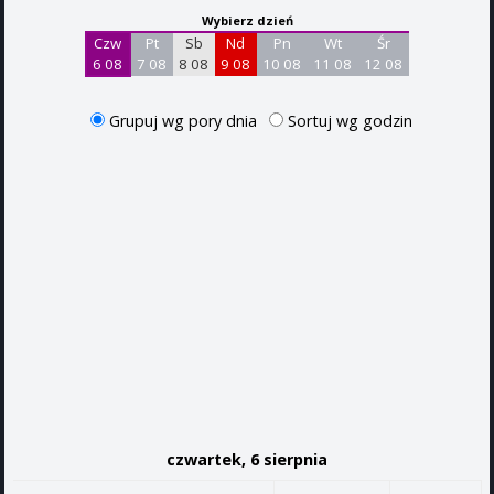
Wybierz dzień
Czw
Pt
Sb
Nd
Pn
Wt
Śr
6 08
7 08
8 08
9 08
10 08
11 08
12 08
Grupuj wg pory dnia
Sortuj wg godzin
czwartek, 6 sierpnia