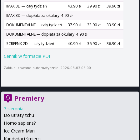
IMAX 3D — cały tydzień
43.90 zł
39.90 zł
39.90 zł
IMAX 3D — dopłata za okulary: 4.90 zł
DOKUMENTALNE — cały tydzień
37.90 zł
33.90 zł
33.90 zł
DOKUMENTALNE — dopłata za okulary: 4.90 zł
SCREENX 2D — cały tydzień
40.90 zł
36.90 zł
36.90 zł
Cennik w formacie PDF
Zaktualizowano automatycznie: 2026-08-03 06:00
Premiery
7 sierpnia
Do utraty tchu
Homo sapiens?
Ice Cream Man
Kandydaci śmierci