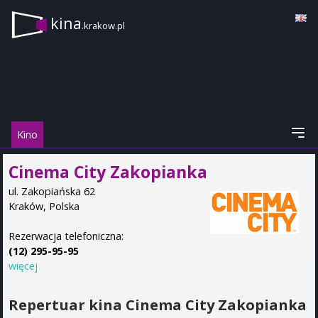
kina
.krakow.pl
Kino
Cinema City Zakopianka
ul. Zakopiańska 62
Kraków
,
Polska
Rezerwacja telefoniczna:
(12) 295-95-95
więcej
Repertuar kina Cinema City Zakopianka