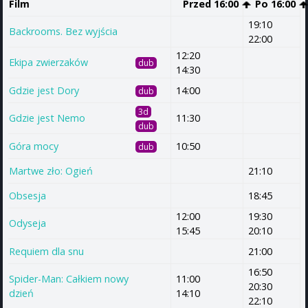
Film
Przed 16:00
Po 16:00
19:10
Backrooms. Bez wyjścia
22:00
12:20
Ekipa zwierzaków
dub
14:30
Gdzie jest Dory
14:00
dub
3d
Gdzie jest Nemo
11:30
dub
Góra mocy
10:50
dub
Martwe zło: Ogień
21:10
Obsesja
18:45
12:00
19:30
Odyseja
15:45
20:10
Requiem dla snu
21:00
16:50
Spider-Man: Całkiem nowy
11:00
20:30
dzień
14:10
22:10