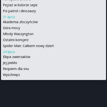
Pejzaż w kolorze sepii
Psi patrol i dinozaury
31 lipca
Akademia złoczyńców
Góra mocy
Młody Waszyngton
Ostatni konsjerż
Spider-Man: Całkiem nowy dzień
24 lipca
Ekipa zwierzaków
Jej piekło
Requiem dla snu
Wyschnięci