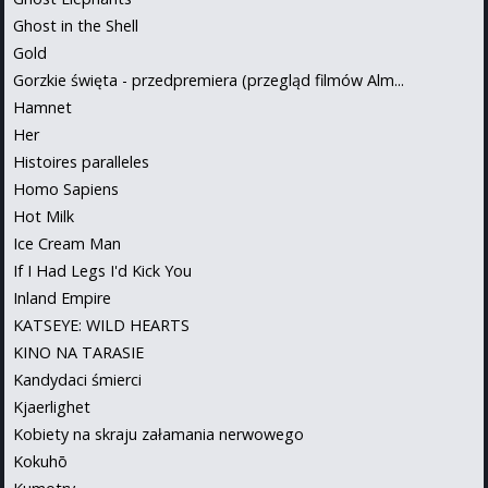
Ghost in the Shell
Gold
Gorzkie święta - przedpremiera (przegląd filmów Alm...
Hamnet
Her
Histoires paralleles
Homo Sapiens
Hot Milk
Ice Cream Man
If I Had Legs I'd Kick You
Inland Empire
KATSEYE: WILD HEARTS
KINO NA TARASIE
Kandydaci śmierci
Kjaerlighet
Kobiety na skraju załamania nerwowego
Kokuhō