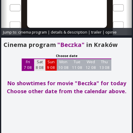
Jump to:
cinema program
|
details & description
|
trailer
|
opinie
Cinema program
"Beczka"
in Kraków
Choose date
Fri
Sat
Sun
Mon
Tue
Wed
Thu
7 08
8 08
9 08
10 08
11 08
12 08
13 08
No showtimes for movie "Beczka"
for today
Choose other date from the calendar above.