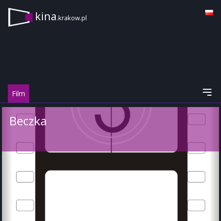
kina
.krakow.pl
Film
Beczka