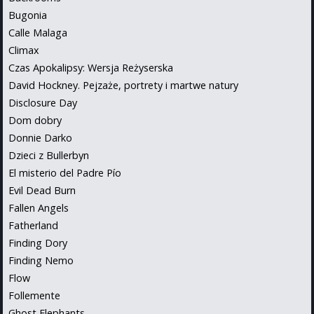
Bugonia
Calle Malaga
Climax
Czas Apokalipsy: Wersja Reżyserska
David Hockney. Pejzaże, portrety i martwe natury
Disclosure Day
Dom dobry
Donnie Darko
Dzieci z Bullerbyn
El misterio del Padre Pío
Evil Dead Burn
Fallen Angels
Fatherland
Finding Dory
Finding Nemo
Flow
Follemente
Ghost Elephants