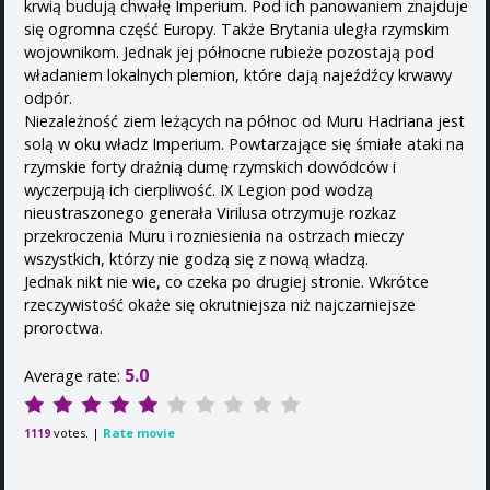
krwią budują chwałę Imperium. Pod ich panowaniem znajduje
się ogromna część Europy. Także Brytania uległa rzymskim
wojownikom. Jednak jej północne rubieże pozostają pod
władaniem lokalnych plemion, które dają najeźdźcy krwawy
odpór.
Niezależność ziem leżących na północ od Muru Hadriana jest
solą w oku władz Imperium. Powtarzające się śmiałe ataki na
rzymskie forty drażnią dumę rzymskich dowódców i
wyczerpują ich cierpliwość. IX Legion pod wodzą
nieustraszonego generała Virilusa otrzymuje rozkaz
przekroczenia Muru i rozniesienia na ostrzach mieczy
wszystkich, którzy nie godzą się z nową władzą.
Jednak nikt nie wie, co czeka po drugiej stronie. Wkrótce
rzeczywistość okaże się okrutniejsza niż najczarniejsze
proroctwa.
5.0
Average rate:
votes. |
Rate movie
1119