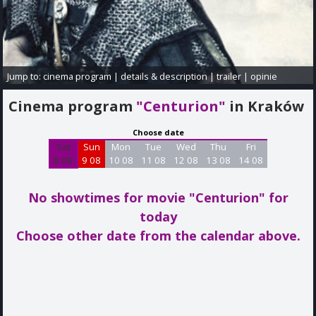
Jump to:
cinema program
|
details & description
|
trailer
|
opinie
Cinema program
"Centurion"
in Kraków
Choose date
Sat
Sun
Mon
Tue
Wed
Thu
Fri
8 08
9 08
10 08
11 08
12 08
13 08
14 08
No showtimes for movie "Centurion"
for
today
Choose other date from the calendar above.