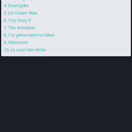
Straszydła
Ice Cream Man
Toy Story 5
The Invitation
Toi yama-nami no hikari
Obsession
Le cose non dette