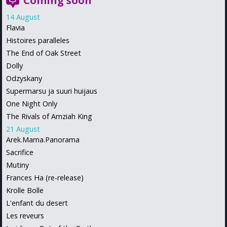
Coming soon
14 August
Flavia
Histoires paralleles
The End of Oak Street
Dolly
Odzyskany
Supermarsu ja suuri huijaus
One Night Only
The Rivals of Amziah King
21 August
Arek.Mama.Panorama
Sacrifice
Mutiny
Frances Ha (re-release)
Krolle Bolle
L'enfant du desert
Les reveurs