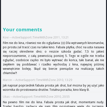
Your comments
Kovi ---ActiveSupport::TimeWithZone 2011, 13:21
Film nie do kina, również nie do oglądania :):):) Dla wytrawnych kinomanów,
po prostu żal tracić czas na takie kino. Fabuła płytka, choć na usta nasuwa
się raczej określenie dno; o reszcie szkoda gadać. 7,5 to jakieś
nieporozumienie, z całą pewnością poniżej 5. Tego w ogóle nie trzeba
oglądać, osobiście ciężko mi było wytrwać do końca, taki banał, ale nie
zwykłem się poddawać i rzadko wychodzę z kina, najwyżej później
wewnętrznie boleję. Skąd się bierze pieniądze na realizację takich
chłamów?!
Marcin ---ActiveSupport::TimeWithZone 2010, 13:29
Jak napisał poprzednik fabuła prosta jak drut, ba! można by jej użyć jako
wzornika do prostowania drutów. Totalna porażka, kino klasy B.
Ukas ---ActiveSupport::TimeWithZone 2010, 20:55
Na pewno film nie do kina. Fabuła prosta jak drut, momentami nudy.
Trailer bardzo zachęca ale sam film pozostawia wiele do życzenia.