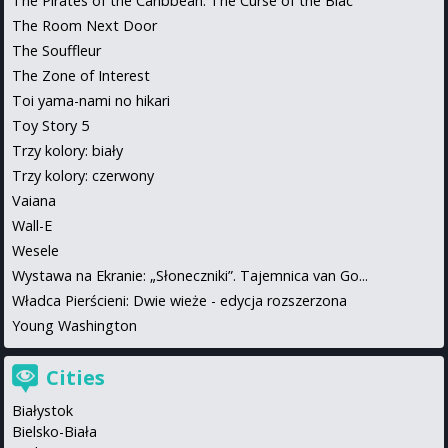
The Pirates of the Caribbean: The Curse of the Blac
The Room Next Door
The Souffleur
The Zone of Interest
Toi yama-nami no hikari
Toy Story 5
Trzy kolory: biały
Trzy kolory: czerwony
Vaiana
Wall-E
Wesele
Wystawa na Ekranie: „Słoneczniki”. Tajemnica van Go...
Władca Pierścieni: Dwie wieże - edycja rozszerzona
Young Washington
Cities
Białystok
Bielsko-Biała