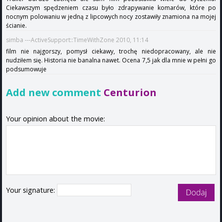
Ciekawszym spędzeniem czasu było zdrapywanie komarów, które po
nocnym polowaniu w jedną z lipcowych nocy zostawiły znamiona na mojej
ścianie.
simba ---ActiveSupport::TimeWithZone 2010, 11:14
film nie najgorszy, pomysł ciekawy, trochę niedopracowany, ale nie
nudziłem się. Historia nie banalna nawet. Ocena 7,5 jak dla mnie w pełni go
podsumowuje
Add new comment
Centurion
Your opinion about the movie:
Your signature: