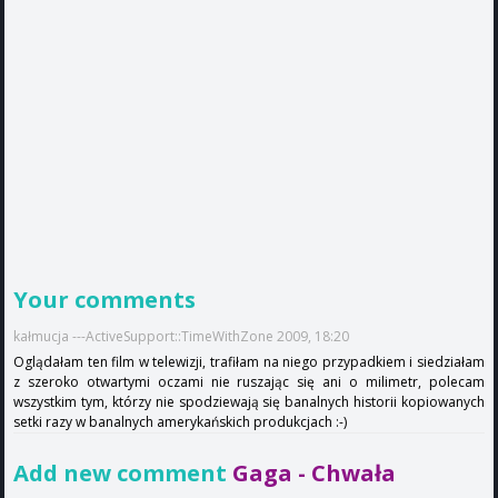
Your comments
kałmucja ---ActiveSupport::TimeWithZone 2009, 18:20
Oglądałam ten film w telewizji, trafiłam na niego przypadkiem i siedziałam
z szeroko otwartymi oczami nie ruszając się ani o milimetr, polecam
wszystkim tym, którzy nie spodziewają się banalnych historii kopiowanych
setki razy w banalnych amerykańskich produkcjach :-)
Add new comment
Gaga - Chwała