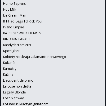
Homo Sapiens
Hot Milk
Ice Cream Man
If I Had Legs I'd Kick You
Inland Empire
KATSEYE: WILD HEARTS
KINO NA TARASIE
Kandydaci śmierci
Kjaerlighet
Kobiety na skraju załamania nerwowego
Kokuhō
Kumotry
Kuźma
L'accident de piano
Le cose non dette
Legally Blonde
Lost highway
Lot nad kukułczym gniazdem