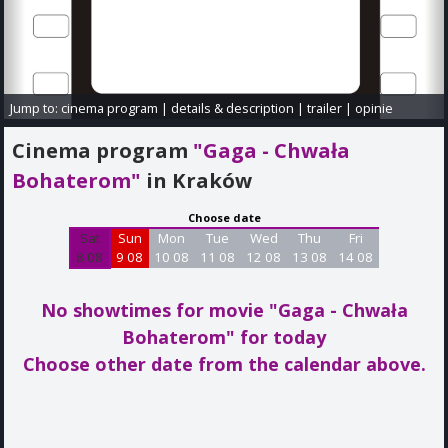
Jump to:
cinema program
|
details & description
|
trailer
|
opinie
Cinema program
"Gaga - Chwała
Bohaterom"
in Kraków
Choose date
Sat
Sun
Mon
Tue
Wed
Thu
Fri
8 08
9 08
10 08
11 08
12 08
13 08
14 08
No showtimes for movie "Gaga - Chwała
Bohaterom"
for today
Choose other date from the calendar above.