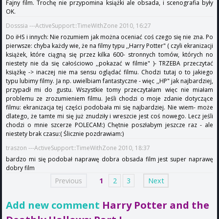
Fajny film. Trochę nie przypomina książki ale obsada, i scenografia były
OK.
Dosssia ---ActiveSupport::TimeWithZone 2010, 16:27
Do iHS i innych: Nie rozumiem jak można oceniać coś czego się nie zna. Po
pierwsze: chyba każdy wie, że na filmy typu ,,Harry Potter" ( czyli ekranizacji
książek, które ciągną się przez kilka 600- stronnych tomów, których no
niestety nie da się całościowo ,,pokazać w filmie" )- TRZEBA przeczytać
książkę -> inaczej nie ma sensu oglądać filmu. Chodzi tutaj o to jakiego
typu lubimy filmy. Ja np. uwielbiam fantastyczne - więc ,,HP" jak najbardziej,
przypadł mi do gustu. Wszystkie tomy przeczytałam więc nie miałam
problemu ze zrozumieniem filmu. Jeśli chodzi o moje zdanie dotyczące
filmu: ekranizacja tej części podobała mi się najbardziej. Nie wiem- może
dlatego, że tamte mi się już znudziły i wreszcie jest coś nowego. Lecz jeśli
chodzi o mnie szcerze POLECAM:) Chętnie poszłabym jeszcze raz - ale
niestety brak czasu:( Ślicznie pozdrawiam:)
traszon ---ActiveSupport::TimeWithZone 2010, 18:37
bardzo mi się podobał naprawę dobra obsada film jest super naprawę
dobry film
Previous
1
2
3
Next
Add new comment
Harry Potter and the