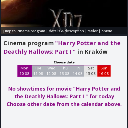
Jump to:
cinema program
|
details & description
|
trailer
|
opinie
Cinema program
"Harry Potter and the
Deathly Hallows: Part I "
in Kraków
Choose date
Mon
Tue
Wed
Thu
Fri
Sat
Sun
10 08
11 08
12 08
13 08
14 08
15 08
16 08
No showtimes for movie "Harry Potter and
the Deathly Hallows: Part I "
for today
Choose other date from the calendar above.