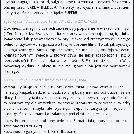
czarna magia, mrok, brud, wilgoć, krew i tajemnica. Genialny fragment z
baśnią braci BARDA BEEDLE'A. Pierwszy raz wyszłam z kina z uczuciem
jakbym właśnie przeczytała książkę, SUPER!!
Egzorcysta ---ActiveSupport::TimeWithZone 2010, 16:52
Opowieści o magii i o czarach zawsze były popularne w wiekach ciemnych
:) Ten film jak książka jest dla ludzi którzy wierzą w bajki i magię i lubią
świadomie lub podświadomie w nią uciekać od rzeczywistości, dlatego
pełno fanatyków Harrego szaleje tutaj w obronie filmu. To tak jak dyskusja
z nałogowymi graczami komputerowymi, nie ma sensu, oni żyją w swoim
wyimaginowanym świecie w którym czyją się lepiej (bezpieczniej) niż w
rzeczywistości. Taka ucieczka od wolności, E. Fromm się kłania :) Więc
poważnej dyskusji o filmie tu nie ma, głównie on jest dla wyznawców
Harrego.
Aslan ---ActiveSupport::TimeWithZone 2010, 0:44
Widząc dyskusje to trochę mi się przypomina sprawa Władcy Pierścieni.
Fanatycy książek siedzieli z rozdziawioną buzią, inni zaś coś buczeli że się
dłuży. I niestety taki dylemat ma reżyser i scenarzysta, czy robić film dla
miłośników czy dla wszystkich. Wierność literaturze w przypadku Władcy
trochę czasem nużyła ale wybrnęła ekipa fantastycznymi zdjęciami,
scenografią kostiumami i oszałamiajacymi efektami specjalnymi.
Harry Potter został zrobiony byle jak. Z materiału, który ma potencjał
zrobiono teatr telewizji.
Pozbawiono go dynamiki, takie odklepanie.