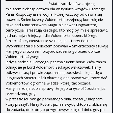
Świat czarodziejów staje się
miejscem niebezpiecznym dla wszystkich wrogów Czarnego
Pana. Rozpoczyna się wojna, której wszyscy od dawna się
obawiali. Śmierciożercy Voldemorta przejmują kontrolę nie
tylko nad Ministerstwem Magii, ale nawet Hogwartem,
terroryzują i aresztują każdego, kto mógłby im się sprzeciwić.
Jednak najważniejszym dla Voldemorta łupem, którego
Śmierciożercy nieustannie szukają, jest Harry Potter.
Wybraniec stał się obiektem polowań – Śmierciożercy szukają
Harry’ego z rozkazem przyprowadzenia go przed oblicze
Voldemorta...żywego.
Jedyną nadzieją Harry’ego jest znalezienie horkruksów zanim
odnajdzie je Lord Voldemort. Szukając wskazówek, Harry
odkrywa starą i prawie zapomnianą opowieść – legendę o
Insygniach Śmierci. Jeżeli okaże się ona prawdziwa, może dać
Voldemortowi ogromną władzę, której tak pożąda.
Harry nie zdaje sobie sprawy, że jego przyszłość została juz
przesądzona, gdy
w przeszłości, owego pamiętnego dnia, został „Chłopcem,
który przeżył”. Harry Potter, już nie zwykły chłopiec, zbliża się
do zadania, do którego przygotowywał się od dnia, gdy po