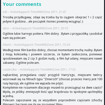
Your comments
edi ---ActiveSupport::TimeWithZone 2011, 21:47
Troszkę przydługawy, zdaje się trzeba by to ciągiem obejrzeć 1 i 2 część
jedyne 6 godzina .. ale początek i koniec powinny wciągnąć ;)
alice ---ActiveSupport::TimeWithZone 2011, 20:10
Ogólnie lubie harrego pottera. Film dobry . Byłam z przyjaciółką i podobał
nam się.polecam
AlienS ---ActiveSupport::TimeWithZone 2011, 15:24
Według mnie film bardzo dobry, chociaż momentami trochę nudny. Byłam
z moją koleżanką i powiem szczerze, że byłam zaskoczona, ponieważ
spodziewałam się 2 czy 3 godzin nudy, a film był udany, miejscami nawet
zabawny. Ogólnie polecam.
ciasteczko ---ActiveSupport::TimeWithZone 2011, 17:52
najbardziej przegadana część przygód Harry'ego, miejscami twórcy
wzorowali się na filmach typu "Zmierzch" (chociaż przecież Harry jest 100
razy lepszy), ale ogólnie nie wypada nie pójść.
Kompletnie nie rozumiem dlaczego musieli to przeciągnąć na dwie części?
Myślę, że jeśliby zmniejszyli ilość ujęć krajobrazu to spokojnie upchnęliby
w jedną.
Polecam zapoznanie się ze wszystkimi poprzednimi częściami (choćby
filmowo), bez tego nie da się zrozumieć filmu.