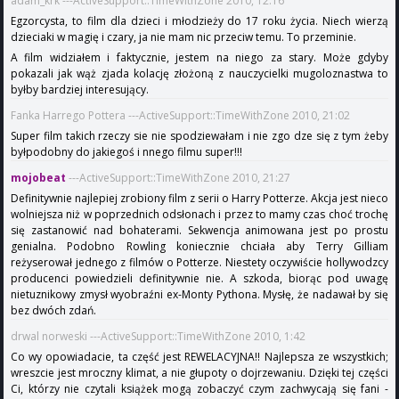
adam_krk ---ActiveSupport::TimeWithZone 2010, 12:16
Egzorcysta, to film dla dzieci i młodzieży do 17 roku życia. Niech wierzą
dzieciaki w magię i czary, ja nie mam nic przeciw temu. To przeminie.
A film widziałem i faktycznie, jestem na niego za stary. Może gdyby
pokazali jak wąż zjada kolację złożoną z nauczycielki mugoloznastwa to
byłby bardziej interesujący.
Fanka Harrego Pottera ---ActiveSupport::TimeWithZone 2010, 21:02
Super film takich rzeczy sie nie spodziewałam i nie zgo dze się z tym żeby
byłpodobny do jakiegoś i nnego filmu super!!!
mojobeat
---ActiveSupport::TimeWithZone 2010, 21:27
Definitywnie najlepiej zrobiony film z serii o Harry Potterze. Akcja jest nieco
wolniejsza niż w poprzednich odsłonach i przez to mamy czas choć trochę
się zastanowić nad bohaterami. Sekwencja animowana jest po prostu
genialna. Podobno Rowling koniecznie chciała aby Terry Gilliam
reżyserował jednego z filmów o Potterze. Niestety oczywiście hollywodzcy
producenci powiedzieli definitywnie nie. A szkoda, biorąc pod uwagę
nietuznikowy zmysł wyobraźni ex-Monty Pythona. Mysłę, że nadawał by się
bez dwóch zdań.
drwal norweski ---ActiveSupport::TimeWithZone 2010, 1:42
Co wy opowiadacie, ta część jest REWELACYJNA!! Najlepsza ze wszystkich;
wreszcie jest mroczny klimat, a nie głupoty o dojrzewaniu. Dzięki tej części
Ci, którzy nie czytali książek mogą zobaczyć czym zachwycają się fani -