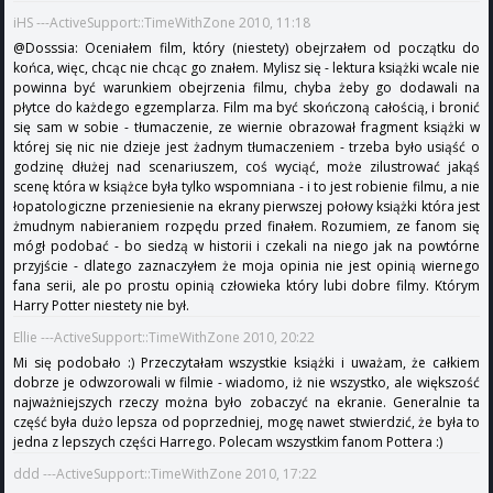
iHS ---ActiveSupport::TimeWithZone 2010, 11:18
@Dosssia: Oceniałem film, który (niestety) obejrzałem od początku do
końca, więc, chcąc nie chcąc go znałem. Mylisz się - lektura książki wcale nie
powinna być warunkiem obejrzenia filmu, chyba żeby go dodawali na
płytce do każdego egzemplarza. Film ma być skończoną całością, i bronić
się sam w sobie - tłumaczenie, ze wiernie obrazował fragment książki w
której się nic nie dzieje jest żadnym tłumaczeniem - trzeba było usiąść o
godzinę dłużej nad scenariuszem, coś wyciąć, może zilustrować jakąś
scenę która w książce była tylko wspomniana - i to jest robienie filmu, a nie
łopatologiczne przeniesienie na ekrany pierwszej połowy książki która jest
żmudnym nabieraniem rozpędu przed finałem. Rozumiem, ze fanom się
mógł podobać - bo siedzą w historii i czekali na niego jak na powtórne
przyjście - dlatego zaznaczyłem że moja opinia nie jest opinią wiernego
fana serii, ale po prostu opinią człowieka który lubi dobre filmy. Którym
Harry Potter niestety nie był.
Ellie ---ActiveSupport::TimeWithZone 2010, 20:22
Mi się podobało :) Przeczytałam wszystkie książki i uważam, że całkiem
dobrze je odwzorowali w filmie - wiadomo, iż nie wszystko, ale większość
najważniejszych rzeczy można było zobaczyć na ekranie. Generalnie ta
część była dużo lepsza od poprzedniej, mogę nawet stwierdzić, że była to
jedna z lepszych części Harrego. Polecam wszystkim fanom Pottera :)
ddd ---ActiveSupport::TimeWithZone 2010, 17:22