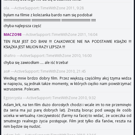
ola. ---ActiveSupport::TimeWithZone 2011, 9:28
byłam na filmie z koleżanka bardo nam się podobał
!!!!!!!!!!!!!!!!!!!!!!!!!!!!!! !!!!!!!!!!!!!!!!!!!!!!!!!!!!!!!! !!!!!!!!!!!!!!!!!!!!!!!!!!!!!!!! !!!!!
chyba najlepsza część
MACZO98
---ActiveSupport::TimeWithZone 2011, 16:04
TEN FILM JEST DO BANI !!! CAŁKOWICIE NIE NA PODSTAWIE KSIĄŻKI !!!
KSIĄŻKA JEST MILION RAZY LEPSZA !!!
shafiro ---ActiveSupport::TimeWithZone 2010, 16:00
chyba się zawiodłam .... ale iść trzeba!
as# ---ActiveSupport::TimeWithZone 2010, 21:45
Według mnie brdzo dobry film. Przez większą częśćilmy akcj tzyma widza
w napięciu, są jednak także momenty, w których ciężko nam powstrzymać
wzruszenie. Polecam.
Egzorcysta ---ActiveSupport::TimeWithZone 2010, 9:32
Adam_krk, na ten film dużo dorosłych chodzi i wcale im to nie przeminęło
(ta seria ma już parę dobrych lat). Zresztą biorąc pod uwagę ile osób
ucieka w wirtualną rzeczywistość (farmy na face) to widać, że ucieczka od
smutnego realnego życia postępuje. Film jest tylko dla fanów, reszta na
nim będzie się nudzić.