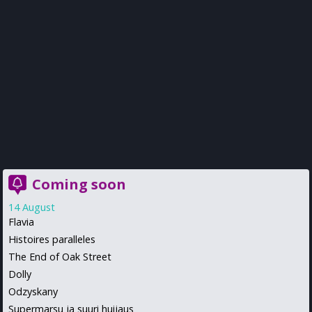
Coming soon
14 August
Flavia
Histoires paralleles
The End of Oak Street
Dolly
Odzyskany
Supermarsu ja suuri huijaus