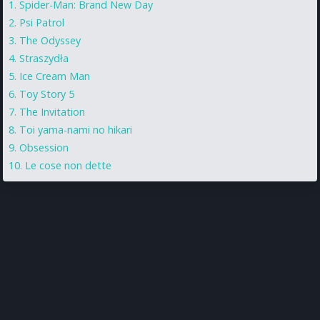
Spider-Man: Brand New Day
Psi Patrol
The Odyssey
Straszydła
Ice Cream Man
Toy Story 5
The Invitation
Toi yama-nami no hikari
Obsession
Le cose non dette