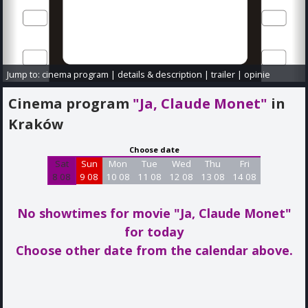
Jump to:
cinema program
|
details & description
|
trailer
|
opinie
Cinema program
"Ja, Claude Monet"
in
Kraków
Choose date
Sat
Sun
Mon
Tue
Wed
Thu
Fri
8 08
9 08
10 08
11 08
12 08
13 08
14 08
No showtimes for movie "Ja, Claude Monet"
for today
Choose other date from the calendar above.