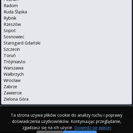
Radom
Ruda Śląska
Rybnik
Rzeszów
Sopot
Sosnowiec
Starogard Gdański
Szczecin
Toruń
Trójmiasto
Warszawa
Wałbrzych
Wrocław
Zabrze
Zawiercie
Zielona Góra
About us
•
Privacy Policy
•
Translations info
•
Contact
•
iPhone
Ta strona używa plików cookie do analizy ruchu i poprawy
•
Android
Po polsku
doświadczenia użytkowników. Kontynuując przeglądanie,
zgadzasz się na ich użycie.
Dowiedz się więcej