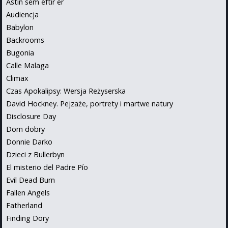
Astin sem eftir er
Audiencja
Babylon
Backrooms
Bugonia
Calle Malaga
Climax
Czas Apokalipsy: Wersja Reżyserska
David Hockney. Pejzaże, portrety i martwe natury
Disclosure Day
Dom dobry
Donnie Darko
Dzieci z Bullerbyn
El misterio del Padre Pío
Evil Dead Burn
Fallen Angels
Fatherland
Finding Dory