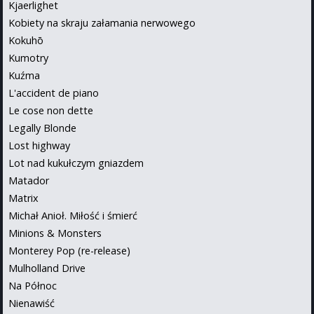
Kjaerlighet
Kobiety na skraju załamania nerwowego
Kokuhō
Kumotry
Kuźma
L'accident de piano
Le cose non dette
Legally Blonde
Lost highway
Lot nad kukułczym gniazdem
Matador
Matrix
Michał Anioł. Miłość i śmierć
Minions & Monsters
Monterey Pop (re-release)
Mulholland Drive
Na Północ
Nienawiść