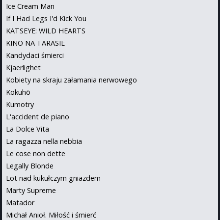
Ice Cream Man
If I Had Legs I'd Kick You
KATSEYE: WILD HEARTS
KINO NA TARASIE
Kandydaci śmierci
Kjaerlighet
Kobiety na skraju załamania nerwowego
Kokuhō
Kumotry
L'accident de piano
La Dolce Vita
La ragazza nella nebbia
Le cose non dette
Legally Blonde
Lot nad kukułczym gniazdem
Marty Supreme
Matador
Michał Anioł. Miłość i śmierć