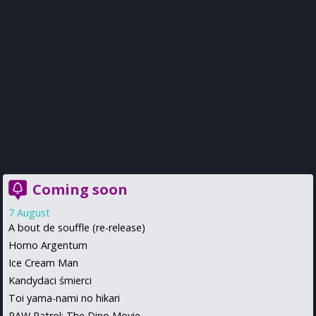
Coming soon
7 August
A bout de souffle (re-release)
Homo Argentum
Ice Cream Man
Kandydaci śmierci
Toi yama-nami no hikari
PAW Patrol: The Dino Movie