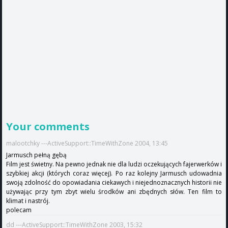
Your comments
malootchky ---ActiveSupport::TimeWithZone 2004, 13:45
Jarmusch pełną gębą
Film jest świetny. Na pewno jednak nie dla ludzi oczekujących fajerwerków i
szybkiej akcji (których coraz więcej). Po raz kolejny Jarmusch udowadnia
swoją zdolność do opowiadania ciekawych i niejednoznacznych historii nie
używając przy tym zbyt wielu środków ani zbędnych słów. Ten film to
klimat i nastrój.
polecam
dd ---ActiveSupport::TimeWithZone 2003, 15:32