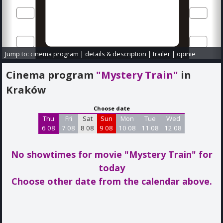
Jump to:
cinema program
|
details & description
|
trailer
|
opinie
Cinema program
"Mystery Train"
in
Kraków
Choose date
Thu
Fri
Sat
Sun
Mon
Tue
Wed
6 08
7 08
8 08
9 08
10 08
11 08
12 08
No showtimes for movie "Mystery Train"
for
today
Choose other date from the calendar above.