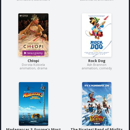
Chłopi
Rock Dog
Dorota Kobiela
Ash Brannon
animation, drama
animation, comedy
Madagascar 3: Europe's Most
The Pirates! Band of Misfits