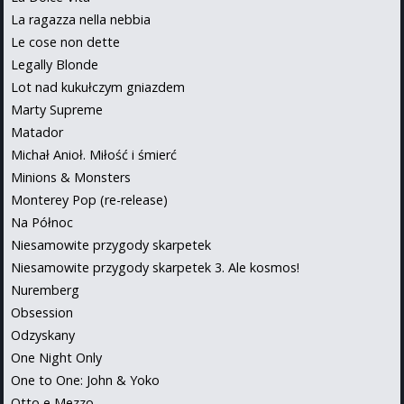
La ragazza nella nebbia
Le cose non dette
Legally Blonde
Lot nad kukułczym gniazdem
Marty Supreme
Matador
Michał Anioł. Miłość i śmierć
Minions & Monsters
Monterey Pop (re-release)
Na Północ
Niesamowite przygody skarpetek
Niesamowite przygody skarpetek 3. Ale kosmos!
Nuremberg
Obsession
Odzyskany
One Night Only
One to One: John & Yoko
Otto e Mezzo