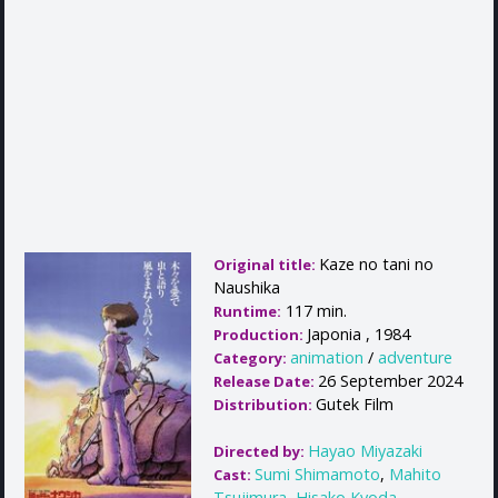
Kaze no tani no
Original title:
Naushika
117 min.
Runtime:
Japonia , 1984
Production:
animation
/
adventure
Category:
26 September 2024
Release Date:
Gutek Film
Distribution:
Hayao Miyazaki
Directed by:
Sumi Shimamoto
,
Mahito
Cast:
Tsujimura
,
Hisako Kyoda