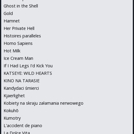
Ghost in the Shell
Gold
Hamnet
Her Private Hell
Histoires paralleles
Homo Sapiens
Hot Milk
Ice Cream Man
If I Had Legs I'd Kick You
KATSEYE: WILD HEARTS
KINO NA TARASIE
Kandydaci śmierci
Kjaerlighet
Kobiety na skraju załamania nerwowego
Kokuhō
Kumotry
L'accident de piano
La Dolce Vita