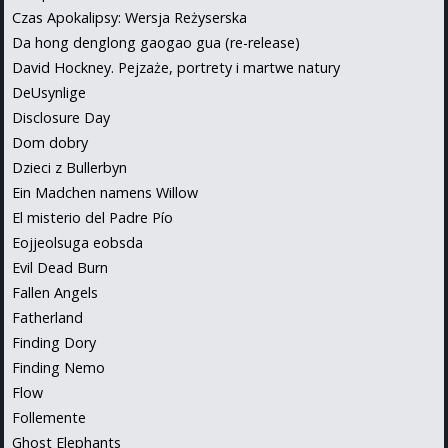
Czas Apokalipsy: Wersja Reżyserska
Da hong denglong gaogao gua (re-release)
David Hockney. Pejzaże, portrety i martwe natury
DeUsynlige
Disclosure Day
Dom dobry
Dzieci z Bullerbyn
Ein Madchen namens Willow
El misterio del Padre Pío
Eojjeolsuga eobsda
Evil Dead Burn
Fallen Angels
Fatherland
Finding Dory
Finding Nemo
Flow
Follemente
Ghost Elephants