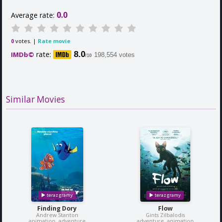
0.0
Average rate:
votes. |
Rate movie
0
rate:
8.0
IMDb©
198,554 votes
/10
Similar Movies
Finding Dory
Flow
Andrew Stanton
Gints Zilbalodis
animation, adventure
adventure, animation