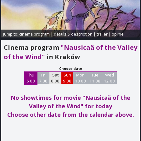
Jump to:
cinema program
|
details & description
|
trailer
|
opinie
Cinema program
"Nausicaä of the Valley
of the Wind"
in Kraków
Choose date
Thu
Fri
Sat
Sun
Mon
Tue
Wed
6 08
7 08
8 08
9 08
10 08
11 08
12 08
No showtimes for movie "Nausicaä of the
Valley of the Wind"
for today
Choose other date from the calendar above.