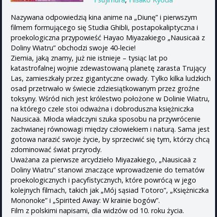
Nazywana odpowiedzią kina anime na „Diunę” i pierwszym
filmem formującego się Studia Ghibli, postapokaliptyczna i
proekologiczna przypowieść Hayao Miyazakiego „Nausicaä z
Doliny Wiatru” obchodzi swoje 40-lecie!
Ziemia, jaką znamy, już nie istnieje – tysiąc lat po
katastrofalnej wojnie zdewastowaną planetę zarasta Trujący
Las, zamieszkały przez gigantyczne owady. Tylko kilka ludzkich
osad przetrwało w świecie zdziesiątkowanym przez groźne
toksyny. Wśród nich jest królestwo położone w Dolinie Wiatru,
na którego czele stoi odważna i dobroduszna księżniczka
Nausicaä. Młoda władczyni szuka sposobu na przywrócenie
zachwianej równowagi między człowiekiem i naturą. Sama jest
gotowa narazić swoje życie, by sprzeciwić się tym, którzy chcą
zdominować świat przyrody.
Uważana za pierwsze arcydzieło Miyazakiego, „Nausicaä z
Doliny Wiatru” stanowi znaczące wprowadzenie do tematów
proekologicznych i pacyfistycznych, które powrócą w jego
kolejnych filmach, takich jak „Mój sąsiad Totoro”, „Księżniczka
Mononoke” i „Spirited Away: W krainie bogów”.
Film z polskimi napisami, dla widzów od 10. roku życia.