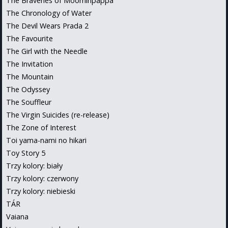
The Braveries of Moominpappa
The Chronology of Water
The Devil Wears Prada 2
The Favourite
The Girl with the Needle
The Invitation
The Mountain
The Odyssey
The Souffleur
The Virgin Suicides (re-release)
The Zone of Interest
Toi yama-nami no hikari
Toy Story 5
Trzy kolory: biały
Trzy kolory: czerwony
Trzy kolory: niebieski
TÁR
Vaiana