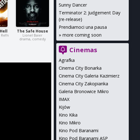
Sunny Dancer
Terminator 2: Judgement Day
(re-release)
Prendiamoci una pausa
Hell
The Safe House
»
more coming soon
g Refn
Lionel Baier
drama, comedy
Cinemas
Agrafka
Cinema City Bonarka
Cinema City Galeria Kazimierz
Cinema City Zakopianka
Galeria Bronowice Mikro
IMAX
Kijów
Kino Kika
Kino Mikro
Kino Pod Baranami
Kino Pod Baranami ASP