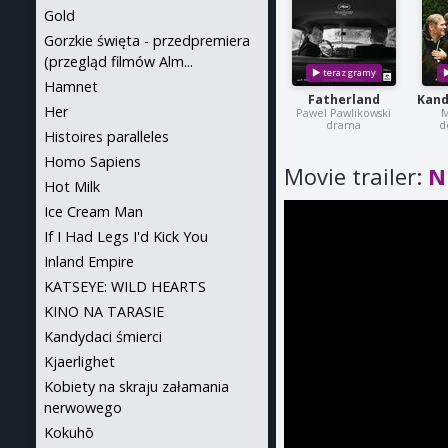
Gold
Gorzkie święta - przedpremiera
(przegląd filmów Alm...
Hamnet
Fatherland
Kand
Her
Pawel Pawlikowski
M
drama
d
Histoires paralleles
Homo Sapiens
Movie trailer:
N
Hot Milk
Ice Cream Man
If I Had Legs I'd Kick You
Inland Empire
KATSEYE: WILD HEARTS
KINO NA TARASIE
Kandydaci śmierci
Kjaerlighet
Kobiety na skraju załamania
nerwowego
Kokuhō