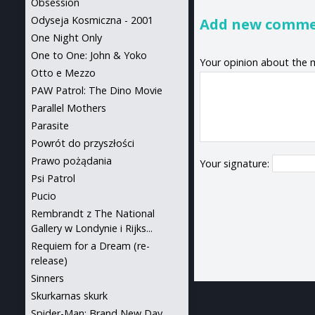
Obsession
Odyseja Kosmiczna - 2001
Add new comm
One Night Only
One to One: John & Yoko
Your opinion about the 
Otto e Mezzo
PAW Patrol: The Dino Movie
Parallel Mothers
Parasite
Powrót do przyszłości
Prawo pożądania
Your signature:
Psi Patrol
Pucio
Rembrandt z The National
Gallery w Londynie i Rijks...
Requiem for a Dream (re-
release)
Sinners
Skurkarnas skurk
Spider-Man: Brand New Day