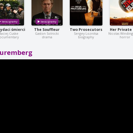
ydaci śmierci
The Souffleur
Two Prosecutors
Her Private 
aciej Cuske
Gaston Solnicki
Sergey Loznitsa
Nicolas Windin
ocumentary
drama
biography
horror
uremberg