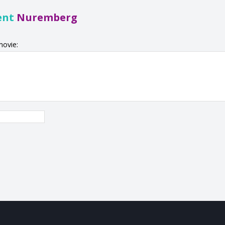
ent
Nuremberg
movie: