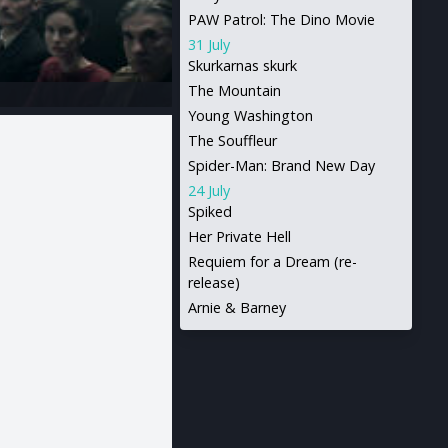
PAW Patrol: The Dino Movie
31 July
Skurkarnas skurk
The Mountain
Young Washington
The Souffleur
Spider-Man: Brand New Day
24 July
Spiked
Her Private Hell
Requiem for a Dream (re-
release)
Arnie & Barney