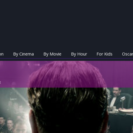
on
By Cinema
By Movie
By Hour
For Kids
Oscar
t