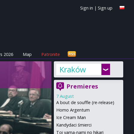
Sign in
|
Sign up
s 2026
Map
Patronite
Kraków
Premieres
7 August
A bout de souffle (re-release)
Homo Argentum
Ice Cream Man
Kandydaci śmierci
Toi yama-nami no hikari