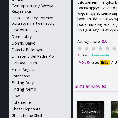
człowiekiem nie tylko b
Czas Apokalipsy: Wersja
obciążających zeznań t
Reżyserska
więc misję zbliżenia się
David Hockney. Pejzaże,
będą miały kluczowy wp
portrety i martwe natury
podejmuje się zdania. 
zły i gotowy na wszystk
Disclosure Day
Dom dobry
0.0
Average rate:
Donnie Darko
Dzieci z Bullerbyn
votes. |
Rate movie
0
El misterio del Padre Pío
rate:
7.3
IMDb©
Evil Dead Burn
Fallen Angels
Fatherland
Finding Dory
Similar Movies
Finding Nemo
Flow
Follemente
Ghost Elephants
Ghost in the Shell