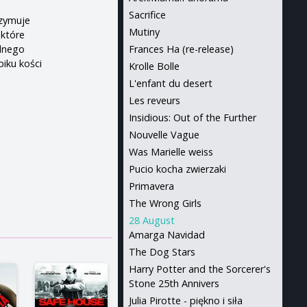
o
Sacrifice
rzymuje
Mutiny
 które
udnego
Frances Ha (re-release)
piku kości
Krolle Bolle
L'enfant du desert
Les reveurs
Insidious: Out of the Further
Nouvelle Vague
Was Marielle weiss
Pucio kocha zwierzaki
Primavera
The Wrong Girls
28 August
Amarga Navidad
The Dog Stars
Harry Potter and the Sorcerer's
Stone 25th Annivers
Julia Pirotte - piękno i siła