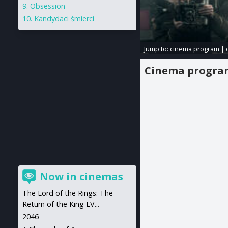
Obsession
Kandydaci śmierci
Jump to:
cinema program
|
Cinema progr
Now in cinemas
The Lord of the Rings: The
Return of the King EV...
2046