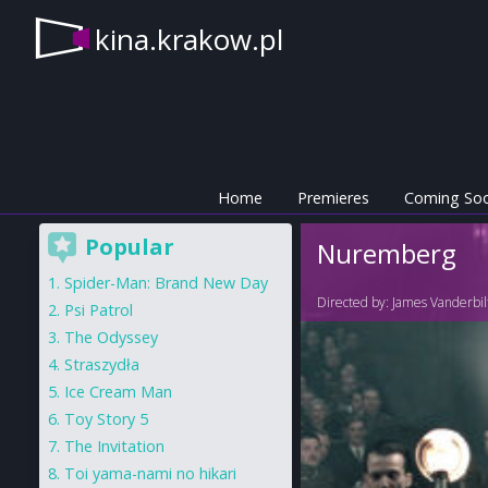
kina.krakow.pl
Home
Premieres
Coming So
Popular
Nuremberg
Spider-Man: Brand New Day
Directed by:
James Vanderbil
Psi Patrol
The Odyssey
Straszydła
Ice Cream Man
Toy Story 5
The Invitation
Toi yama-nami no hikari