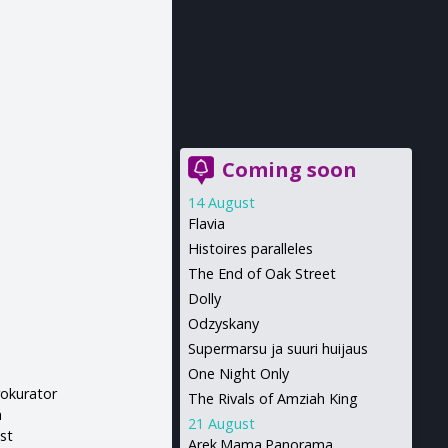
Coming soon
14 August
Flavia
Histoires paralleles
The End of Oak Street
Dolly
Odzyskany
Supermarsu ja suuri huijaus
One Night Only
okurator
The Rivals of Amziah King
a
21 August
st
Arek.Mama.Panorama