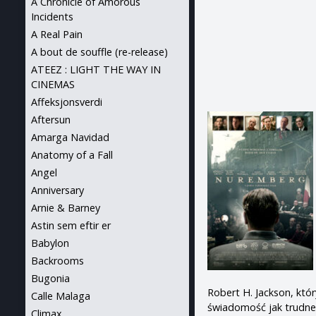
A Chronicle of Amorous
Incidents
A Real Pain
A bout de souffle (re-release)
ATEEZ : LIGHT THE WAY IN
CINEMAS
Affeksjonsverdi
Aftersun
Amarga Navidad
Anatomy of a Fall
Angel
Anniversary
Arnie & Barney
Astin sem eftir er
Babylon
Backrooms
Bugonia
Robert H. Jackson, kt
Calle Malaga
świadomość jak trudneg
Climax