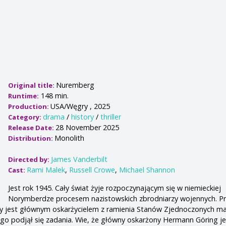
Nuremberg
Original title:
148 min.
Runtime:
USA/Węgry , 2025
Production:
drama
/
history
/
thriller
Category:
28 November 2025
Release Date:
Monolith
Distribution:
James Vanderbilt
Directed by:
Rami Malek
,
Russell Crowe
,
Michael Shannon
Cast:
Jest rok 1945. Cały świat żyje rozpoczynającym się w niemieckiej
Norymberdze procesem nazistowskich zbrodniarzy wojennych. Pr
óry jest głównym oskarżycielem z ramienia Stanów Zjednoczonych m
o podjął się zadania. Wie, że główny oskarżony Hermann Göring je