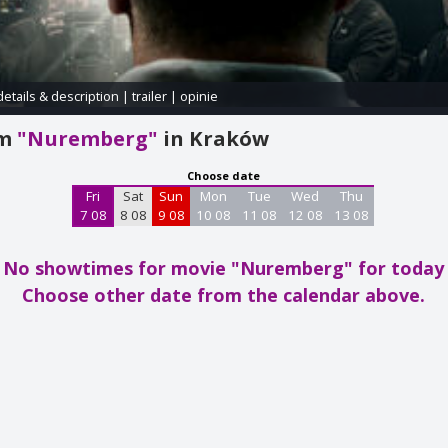
details & description
|
trailer
|
opinie
am
"Nuremberg"
in Kraków
Choose date
Fri
Sat
Sun
Mon
Tue
Wed
Thu
7 08
8 08
9 08
10 08
11 08
12 08
13 08
No showtimes for movie "Nuremberg"
for today
Choose other date from the calendar above.