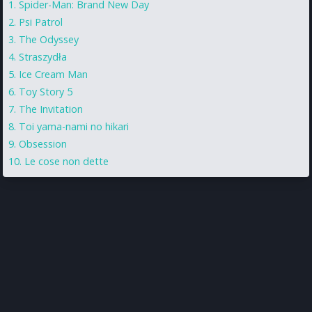
Spider-Man: Brand New Day
Psi Patrol
The Odyssey
Straszydła
Ice Cream Man
Toy Story 5
The Invitation
Toi yama-nami no hikari
Obsession
Le cose non dette