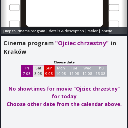
Jump to:
cinema program
|
details & description
|
trailer
|
opinie
Cinema program
"Ojciec chrzestny"
in
Kraków
Choose date
Fri
Sat
Sun
Mon
Tue
Wed
Thu
7 08
8 08
9 08
10 08
11 08
12 08
13 08
No showtimes for movie "Ojciec chrzestny"
for today
Choose other date from the calendar above.