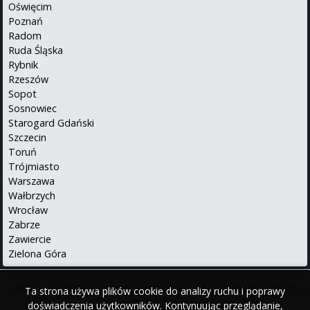
Oświęcim
Poznań
Radom
Ruda Śląska
Rybnik
Rzeszów
Sopot
Sosnowiec
Starogard Gdański
Szczecin
Toruń
Trójmiasto
Warszawa
Wałbrzych
Wrocław
Zabrze
Zawiercie
Zielona Góra
About us
•
Privacy Policy
•
Translations info
•
Contact
•
iPhone
Ta strona używa plików cookie do analizy ruchu i poprawy
•
Android
Po polsku
doświadczenia użytkowników. Kontynuując przeglądanie,