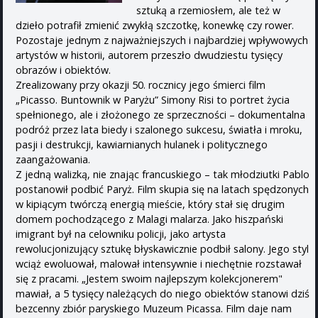
sztuką a rzemiosłem, ale też w
dzieło potrafił zmienić zwykłą szczotkę, konewkę czy rower.
Pozostaje jednym z najważniejszych i najbardziej wpływowych
artystów w historii, autorem przeszło dwudziestu tysięcy
obrazów i obiektów.
Zrealizowany przy okazji 50. rocznicy jego śmierci film
„Picasso. Buntownik w Paryżu” Simony Risi to portret życia
spełnionego, ale i złożonego ze sprzeczności – dokumentalna
podróż przez lata biedy i szalonego sukcesu, światła i mroku,
pasji i destrukcji, kawiarnianych hulanek i politycznego
zaangażowania.
Z jedną walizką, nie znając francuskiego – tak młodziutki Pablo
postanowił podbić Paryż. Film skupia się na latach spędzonych
w kipiącym twórczą energią mieście, który stał się drugim
domem pochodzącego z Malagi malarza. Jako hiszpański
imigrant był na celowniku policji, jako artysta
rewolucjonizujący sztukę błyskawicznie podbił salony. Jego styl
wciąż ewoluował, malował intensywnie i niechętnie rozstawał
się z pracami. „Jestem swoim najlepszym kolekcjonerem"
mawiał, a 5 tysięcy należących do niego obiektów stanowi dziś
bezcenny zbiór paryskiego Muzeum Picassa. Film daje nam