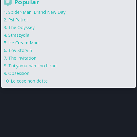
Popular
Spider-Man: Brand New Day
Psi Patrol
The Odyssey
Straszydła
Ice Cream Man
Toy Story 5
The Invitation
Toi yama-nami no hikari
Obsession
Le cose non dette