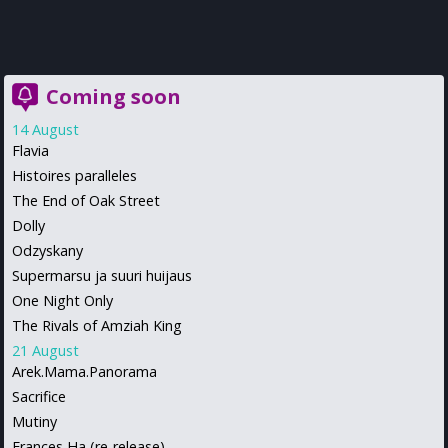
Coming soon
14 August
Flavia
Histoires paralleles
The End of Oak Street
Dolly
Odzyskany
Supermarsu ja suuri huijaus
One Night Only
The Rivals of Amziah King
21 August
Arek.Mama.Panorama
Sacrifice
Mutiny
Frances Ha (re-release)