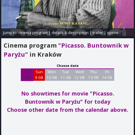
Jump to:
cinema program
|
details & description
|
trailer
|
opinie
Cinema program
"Picasso. Buntownik w
Paryżu"
in Kraków
Choose date
Sat
Sun
Mon
Tue
Wed
Thu
Fri
8 08
9 08
10 08
11 08
12 08
13 08
14 08
No showtimes for movie "Picasso.
Buntownik w Paryżu"
for today
Choose other date from the calendar above.