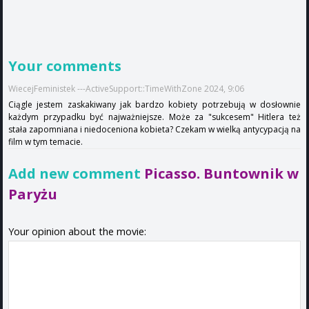
Your comments
WiecejFeministek ---ActiveSupport::TimeWithZone 2024, 9:06
Ciągle jestem zaskakiwany jak bardzo kobiety potrzebują w dosłownie
każdym przypadku być najważniejsze. Może za "sukcesem" Hitlera też
stała zapomniana i niedoceniona kobieta? Czekam w wielką antycypacją na
film w tym temacie.
Add new comment
Picasso. Buntownik w
Paryżu
Your opinion about the movie: