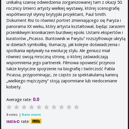
unikalną szansę odwiedzenia zorganizowanej tam z okazji 50.
rocznicy śmierci artysty wielkiej wystawy, której scenografię
współtworzył słynny brytyjski projektant, Paul Smith.
Dokument Risi to również portret zmieniającego się Paryża i
panorama XX wieku, który artysta kształtował, będąc zarazem
przenikliwym kronikarzem burzliwej epoki. Ustami ekspertów i
kuratorów „Picasso. Buntownik w Paryżu” rozszyfrowuje ukrytą
w dziełach symbolikę, tłumaczy, jak kolejne doświadczenia i
spotkania wpływały na ewolucję stylu. Ale geniusz miał
również swoją mroczną stronę, o której zaświadczają
wspomnienia jego partnerek. Filmowa opowieść przynosi
także krytyczne spojrzenie na biografię i twórczość Pabla
Picassa, przypominając, że często za spektakularną karierą
„wielkiego mężczyzny” stoją zapomniane lub niedoceniane
kobiety.
0.0
Average rate:
votes. |
Rate movie
0
rate:
IMDb©