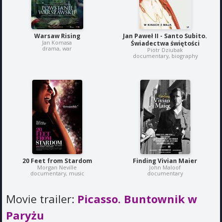
Warsaw Rising
Jan Paweł II - Santo Subito.
Jan Komasa
Świadectwa świętości
drama, war
Piotr Dziubak
documentary, biography
20 Feet from Stardom
Finding Vivian Maier
Morgan Neville
John Maloof
documentary, music
documentary
Movie trailer:
Picasso. Buntownik w
Paryżu