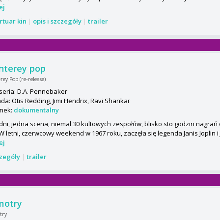
ej
rtuar kin
|
opis i szczegóły
|
trailer
nterey pop
ey Pop (re-release)
seria: D.A. Pennebaker
da: Otis Redding, Jimi Hendrix, Ravi Shankar
nek:
dokumentalny
 dni, jedna scena, niemal 30 kultowych zespołów, blisko sto godzin nagrań
 W letni, czerwcowy weekend w 1967 roku, zaczęła się legenda Janis Joplin i 
ej
czegóły
|
trailer
motry
try