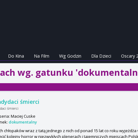
Do Kina
Na Film
Wg Godzin
Dla Dzieci
Oscary 
nach wg. gatunku 'dokumentaln
dydaci śmierci
daci śmierci
seria: Maciej Cuske
nek:
dokumentalny
ch chłopaków wraz z tatą jednego z nich od ponad 15 lat co roku wyjeżdża
cić kolejny horror w niezwykłych plenerach i tajemniczych miejscach Polski.