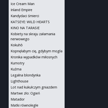
Ice Cream Man
Inland Empire
Kandydaci śmierci
KATSEYE: WILD HEARTS
KINO NA TARASIE
Kobiety na skraju załamania
nerwowego
Kokuhō
Kopnęłabym cię, gdybym mogła
Kronika wypadków miłosnych
Kumotry
Kuźma
Legalna blondynka
Lighthouse
Lot nad kukułczym gniazdem
Martwe zło: Ogień
Matador
Matki równoległe