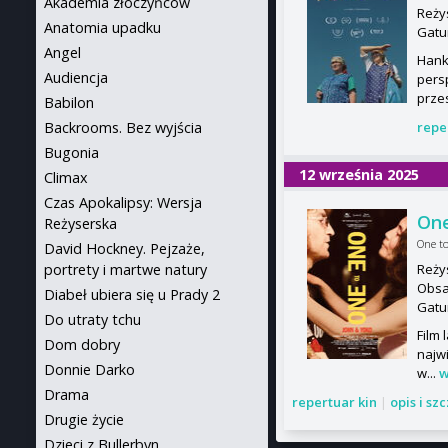
Akademia złoczyńców
Reży
Anatomia upadku
Gatu
Angel
Hank
Audiencja
pers
przes
Babilon
Backrooms. Bez wyjścia
repe
Bugonia
12 września 2025
Climax
Czas Apokalipsy: Wersja
One
Reżyserska
One t
David Hockney. Pejzaże,
portrety i martwe natury
Reży
Obsa
Diabeł ubiera się u Prady 2
Gatu
Do utraty tchu
Film 
Dom dobry
najw
Donnie Darko
w...
w
Drama
repertuar kin
|
opis i sz
Drugie życie
Dzieci z Bullerbyn