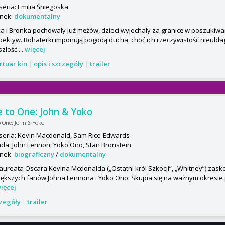
seria: Emilia Śniegoska
nek:
dokumentalny
a i Bronka pochowały już mężów, dzieci wyjechały za granicę w poszukiwa
pektyw. Bohaterki imponują pogodą ducha, choć ich rzeczywistość nieubł
złość....
więcej
rtuar kin
|
opis i szczegóły
|
trailer
 to One: John & Yoko
o One: John & Yoko
seria: Kevin Macdonald, Sam Rice-Edwards
da: John Lennon, Yoko Ono, Stan Bronstein
nek:
biograficzny
/
dokumentalny
laureata Oscara Kevina Mcdonalda („Ostatni król Szkocji”, „Whitney”) zask
iększych fanów Johna Lennona i Yoko Ono. Skupia się na ważnym okresie p
ięcej
czegóły
|
trailer