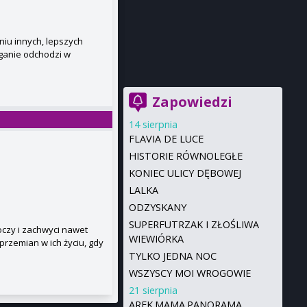
niu innych, lepszych
aganie odchodzi w
Zapowiedzi
14 sierpnia
FLAVIA DE LUCE
HISTORIE RÓWNOLEGŁE
KONIEC ULICY DĘBOWEJ
LALKA
ODZYSKANY
SUPERFUTRZAK I ZŁOŚLIWA
oczy i zachwyci nawet
WIEWIÓRKA
rzemian w ich życiu, gdy
TYLKO JEDNA NOC
WSZYSCY MOI WROGOWIE
21 sierpnia
AREK.MAMA.PANORAMA