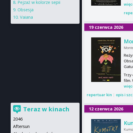
Pejzaż w kolorze sepii
więc
Obsesja
repe
Vaiana
19 czerwca 2026
Mo
Monter
Reży
Obsa
Gatu
Trzy
film.
więc
repertuar kin
|
opis i sz
Teraz w kinach
12 czerwca 2026
2046
Ku
Aftersun
Kumo