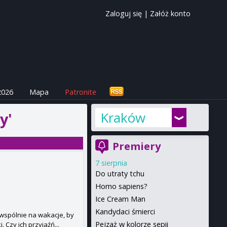
Zaloguj się
|
Załóż konto
2026
Mapa
Patronite
Kraków
y'
Premiery
7 sierpnia
Do utraty tchu
Homo sapiens?
Ice Cream Man
Kandydaci śmierci
 wspólnie na wakacje, by
Pejzaż w kolorze sepii
 Czy ich przyjaźń...