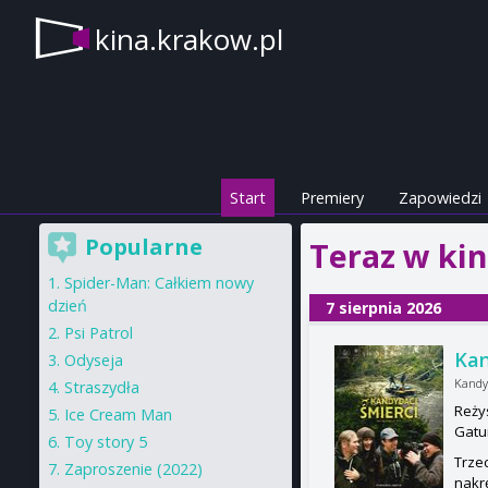
kina.krakow.pl
Start
Premiery
Zapowiedzi
Popularne
Teraz w ki
Spider-Man: Całkiem nowy
dzień
7 sierpnia 2026
Psi Patrol
Kan
Odyseja
Kandy
Straszydła
Reży
Ice Cream Man
Gatu
Toy story 5
Trze
Zaproszenie (2022)
nakrę