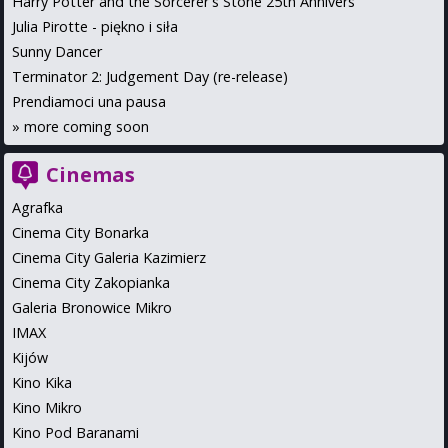
Harry Potter and the Sorcerer's Stone 25th Annivers
Julia Pirotte - piękno i siła
Sunny Dancer
Terminator 2: Judgement Day (re-release)
Prendiamoci una pausa
»
more coming soon
Cinemas
Agrafka
Cinema City Bonarka
Cinema City Galeria Kazimierz
Cinema City Zakopianka
Galeria Bronowice Mikro
IMAX
Kijów
Kino Kika
Kino Mikro
Kino Pod Baranami