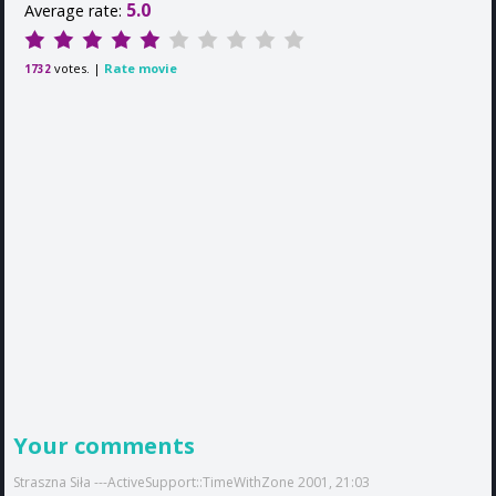
5.0
Average rate:
votes. |
Rate movie
1732
Your comments
Straszna Siła ---ActiveSupport::TimeWithZone 2001, 21:03