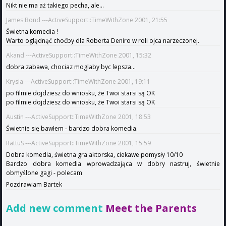
Nikt nie ma aż takiego pecha, ale...
James Bond ---ActiveSupport::TimeWithZone 2001, 21:55
Świetna komedia !
Warto oglądnąć choćby dla Roberta Deniro w roli ojca narzeczonej.
Akand ---ActiveSupport::TimeWithZone 2001, 15:32
dobra zabawa, chociaz moglaby byc lepsza...
Krysia ---ActiveSupport::TimeWithZone 2001, 19:11
po filmie dojdziesz do wniosku, że Twoi starsi są OK
po filmie dojdziesz do wniosku, że Twoi starsi są OK
Austin ---ActiveSupport::TimeWithZone 2001, 18:53
Świetnie się bawłem - bardzo dobra komedia.
RattuS ---ActiveSupport::TimeWithZone 2001, 15:59
Dobra komedia, świetna gra aktorska, ciekawe pomysły 10/10
Bardzo dobra komedia wprowadzająca w dobry nastruj, świetnie
obmyślone gagi - polecam
Pozdrawiam Bartek
Add new comment
Meet the Parents