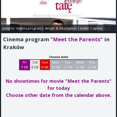
Jump to:
cinema program
|
details & description
|
trailer
|
opinie
Cinema program
"Meet the Parents"
in
Kraków
Choose date
Fri
Sat
Sun
Mon
Tue
Wed
Thu
7 08
8 08
9 08
10 08
11 08
12 08
13 08
No showtimes for movie "Meet the Parents"
for today
Choose other date from the calendar above.