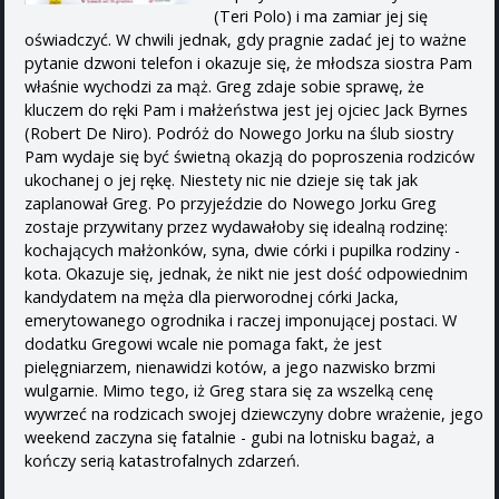
(Teri Polo) i ma zamiar jej się
oświadczyć. W chwili jednak, gdy pragnie zadać jej to ważne
pytanie dzwoni telefon i okazuje się, że młodsza siostra Pam
właśnie wychodzi za mąż. Greg zdaje sobie sprawę, że
kluczem do ręki Pam i małżeństwa jest jej ojciec Jack Byrnes
(Robert De Niro). Podróż do Nowego Jorku na ślub siostry
Pam wydaje się być świetną okazją do poproszenia rodziców
ukochanej o jej rękę. Niestety nic nie dzieje się tak jak
zaplanował Greg. Po przyjeździe do Nowego Jorku Greg
zostaje przywitany przez wydawałoby się idealną rodzinę:
kochających małżonków, syna, dwie córki i pupilka rodziny -
kota. Okazuje się, jednak, że nikt nie jest dość odpowiednim
kandydatem na męża dla pierworodnej córki Jacka,
emerytowanego ogrodnika i raczej imponującej postaci. W
dodatku Gregowi wcale nie pomaga fakt, że jest
pielęgniarzem, nienawidzi kotów, a jego nazwisko brzmi
wulgarnie. Mimo tego, iż Greg stara się za wszelką cenę
wywrzeć na rodzicach swojej dziewczyny dobre wrażenie, jego
weekend zaczyna się fatalnie - gubi na lotnisku bagaż, a
kończy serią katastrofalnych zdarzeń.