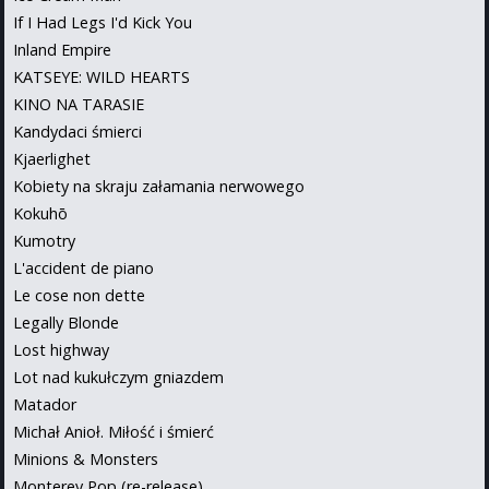
If I Had Legs I'd Kick You
Inland Empire
KATSEYE: WILD HEARTS
KINO NA TARASIE
Kandydaci śmierci
Kjaerlighet
Kobiety na skraju załamania nerwowego
Kokuhō
Kumotry
L'accident de piano
Le cose non dette
Legally Blonde
Lost highway
Lot nad kukułczym gniazdem
Matador
Michał Anioł. Miłość i śmierć
Minions & Monsters
Monterey Pop (re-release)