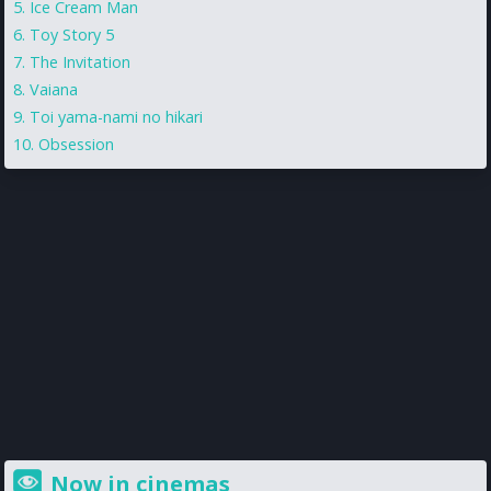
Ice Cream Man
Toy Story 5
The Invitation
Vaiana
Toi yama-nami no hikari
Obsession
Now in cinemas