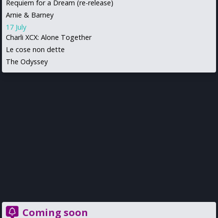
Requiem for a Dream (re-release)
Arnie & Barney
17 July
Charli XCX: Alone Together
Le cose non dette
The Odyssey
Coming soon