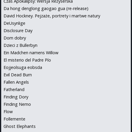
Czas Apokalipsy: Wersja Reżyserska
Da hong denglong gaogao gua (re-release)
David Hockney. Pejzaże, portrety i martwe natury
DeUsynlige
Disclosure Day
Dom dobry
Dzieci z Bullerbyn
Ein Madchen namens Willow
El misterio del Padre Pío
Eojjeolsuga eobsda
Evil Dead Burn
Fallen Angels
Fatherland
Finding Dory
Finding Nemo
Flow
Follemente
Ghost Elephants