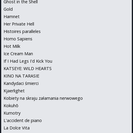
Ghost in the Shell
Gold
Hamnet
Her Private Hell
Histoires paralleles
Homo Sapiens
Hot Milk
Ice Cream Man
If I Had Legs I'd Kick You
KATSEYE: WILD HEARTS
KINO NA TARASIE
Kandydaci śmierci
Kjaerlighet
Kobiety na skraju załamania nerwowego
Kokuhō
Kumotry
L'accident de piano
La Dolce Vita