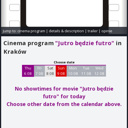
Jump to:
cinema program
|
details & description
|
trailer
|
opinie
Cinema program
"Jutro będzie futro"
in
Kraków
Choose date
Thu
Fri
Sat
Sun
Mon
Tue
Wed
6 08
7 08
8 08
9 08
10 08
11 08
12 08
No showtimes for movie "Jutro będzie
futro"
for today
Choose other date from the calendar above.