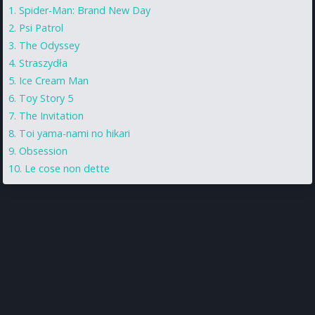
Spider-Man: Brand New Day
Psi Patrol
The Odyssey
Straszydła
Ice Cream Man
Toy Story 5
The Invitation
Toi yama-nami no hikari
Obsession
Le cose non dette