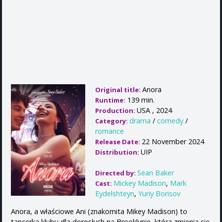
Anora
Original title:
139 min.
Runtime:
USA , 2024
Production:
drama
/
comedy
/
Category:
romance
22 November 2024
Release Date:
UIP
Distribution:
Sean Baker
Directed by:
Mickey Madison
,
Mark
Cast:
Eydelshteyn
,
Yuriy Borisov
Anora, a właściowe Ani (znakomita Mikey Madison) to
tancerka klubu dla dorosłych na Brooklynie, która zmienia się