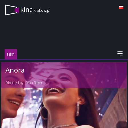
kina
.krakow.pl
Film
Anora
Directed by:
Sean Baker