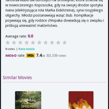
w nowoczesnego Kopciuszka, gdy na swojej drodze spotyka
Ivana (elektryzująca rola Marka Eidelsteina), syna rosyjskiego
oligarchy. Młodzi postanawiają wziąć ślub. Komplikacje
pojawiają się, gdy rodzice chłopaka dowiadują się o związku i
próbują unieważnić małżeństwo.
0.0
Average rate:
votes. |
Rate movie
0
rate:
7.4
IMDb©
301,539 votes
/10
Similar Movies