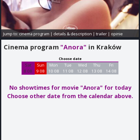
Jump to:
cinema program
|
details & description
|
trailer
|
opinie
Cinema program
"Anora"
in Kraków
Choose date
Sat
Sun
Mon
Tue
Wed
Thu
Fri
8 08
9 08
10 08
11 08
12 08
13 08
14 08
No showtimes for movie "Anora"
for today
Choose other date from the calendar above.