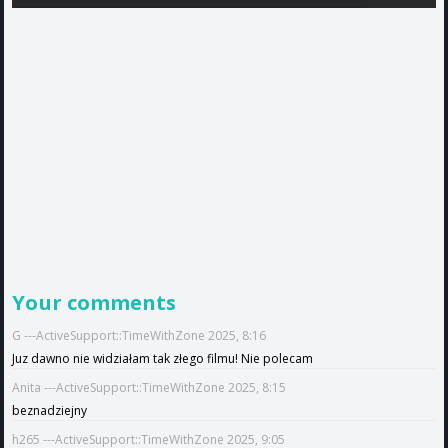
Your comments
G ---ActiveSupport::TimeWithZone 2025, 8:16
Juz dawno nie widziałam tak złego filmu! Nie polecam
Anita ---ActiveSupport::TimeWithZone 2025, 8:15
beznadziejny
h265 ---ActiveSupport::TimeWithZone 2025, 9:05