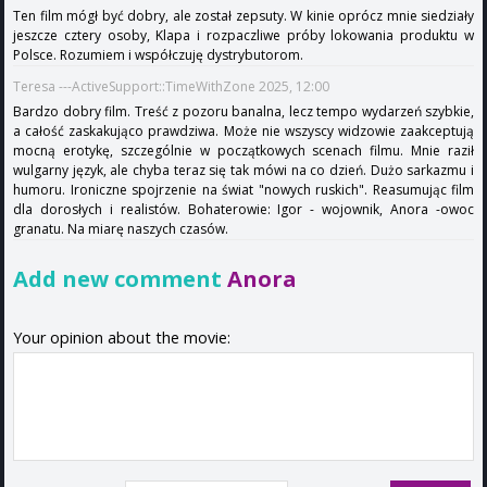
Ten film mógł być dobry, ale został zepsuty. W kinie oprócz mnie siedziały
jeszcze cztery osoby, Klapa i rozpaczliwe próby lokowania produktu w
Polsce. Rozumiem i współczuję dystrybutorom.
Teresa ---ActiveSupport::TimeWithZone 2025, 12:00
Bardzo dobry film. Treść z pozoru banalna, lecz tempo wydarzeń szybkie,
a całość zaskakująco prawdziwa. Może nie wszyscy widzowie zaakceptują
mocną erotykę, szczególnie w początkowych scenach filmu. Mnie raził
wulgarny język, ale chyba teraz się tak mówi na co dzień. Dużo sarkazmu i
humoru. Ironiczne spojrzenie na świat "nowych ruskich". Reasumując film
dla dorosłych i realistów. Bohaterowie: Igor - wojownik, Anora -owoc
granatu. Na miarę naszych czasów.
Add new comment
Anora
Your opinion about the movie: