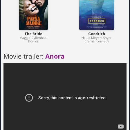
The Bride
Goodrich
Maggie Gyllenhaal
Hallie Meyers-Shyer
horror
drama, comedy
Movie trailer:
Anora