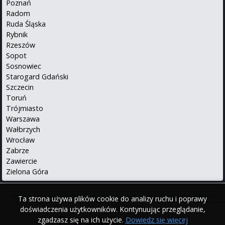
Poznań
Radom
Ruda Śląska
Rybnik
Rzeszów
Sopot
Sosnowiec
Starogard Gdański
Szczecin
Toruń
Trójmiasto
Warszawa
Wałbrzych
Wrocław
Zabrze
Zawiercie
Zielona Góra
About us
•
Privacy Policy
•
Translations info
•
Contact
•
iPhone
Ta strona używa plików cookie do analizy ruchu i poprawy
•
Android
Po polsku
doświadczenia użytkowników. Kontynuując przeglądanie,
zgadzasz się na ich użycie.
Dowiedz się więcej