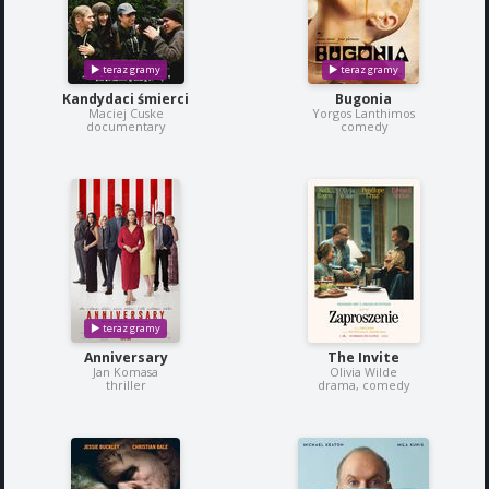
Kandydaci śmierci
Bugonia
Maciej Cuske
Yorgos Lanthimos
documentary
comedy
Anniversary
The Invite
Jan Komasa
Olivia Wilde
thriller
drama, comedy