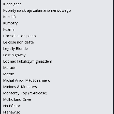
Kjaerlighet
Kobiety na skraju załamania nerwowego
Kokuhō
Kumotry
Kuźma
L'accident de piano
Le cose non dette
Legally Blonde
Lost highway
Lot nad kukułczym gniazdem
Matador
Matrix
Michał Anioł. Miłość i śmierć
Minions & Monsters
Monterey Pop (re-release)
Mulholland Drive
Na Północ
Nienawiść