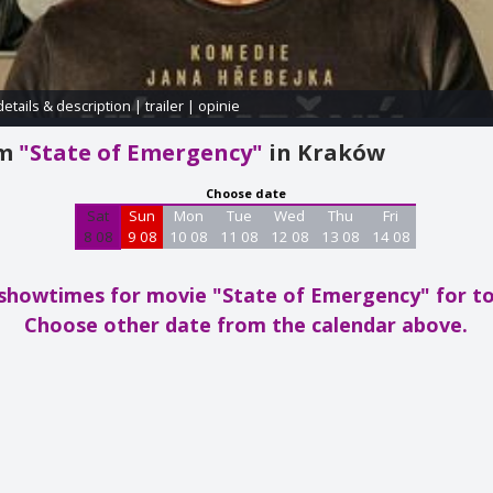
details & description
|
trailer
|
opinie
am
"State of Emergency"
in Kraków
Choose date
Sat
Sun
Mon
Tue
Wed
Thu
Fri
8 08
9 08
10 08
11 08
12 08
13 08
14 08
showtimes for movie "State of Emergency"
for t
Choose other date from the calendar above.