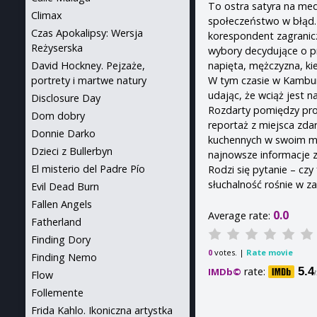
To ostra satyra na me
Climax
społeczeństwo w błąd. 
Czas Apokalipsy: Wersja
korespondent zagranic
Reżyserska
wybory decydujące o pr
napięta, mężczyzna, kie
David Hockney. Pejzaże,
W tym czasie w Kambur
portrety i martwe natury
udając, że wciąż jest n
Disclosure Day
Rozdarty pomiędzy prob
Dom dobry
reportaż z miejsca zda
Donnie Darko
kuchennych w swoim mie
Dzieci z Bullerbyn
najnowsze informacje z
El misterio del Padre Pío
Rodzi się pytanie – czy
słuchalność rośnie w 
Evil Dead Burn
Fallen Angels
0.0
Average rate:
Fatherland
Finding Dory
votes. |
Rate movie
0
Finding Nemo
rate:
5.4
IMDb©
Flow
Follemente
Frida Kahlo. Ikoniczna artystka