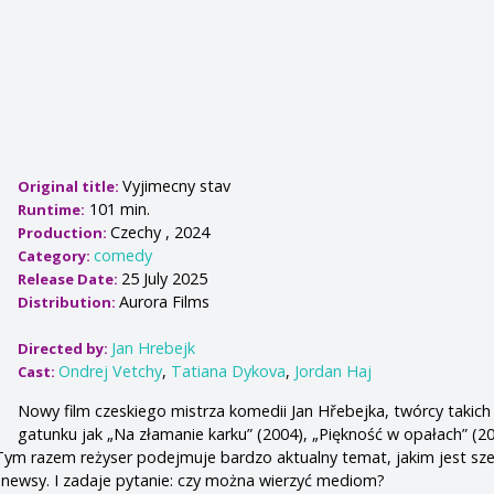
Vyjimecny stav
Original title:
101 min.
Runtime:
Czechy , 2024
Production:
comedy
Category:
25 July 2025
Release Date:
Aurora Films
Distribution:
Jan Hrebejk
Directed by:
Ondrej Vetchy
,
Tatiana Dykova
,
Jordan Haj
Cast:
Nowy film czeskiego mistrza komedii Jan Hřebejka, twórcy takich
gatunku jak „Na złamanie karku” (2004), „Piękność w opałach” (20
 Tym razem reżyser podejmuje bardzo aktualny temat, jakim jest sze
 newsy. I zadaje pytanie: czy można wierzyć mediom?