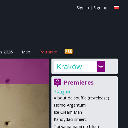
Sign in
|
Sign up
s 2026
Map
Patronite
Kraków
Premieres
7 August
A bout de souffle (re-release)
Homo Argentum
Ice Cream Man
Kandydaci śmierci
Toi yama-nami no hikari