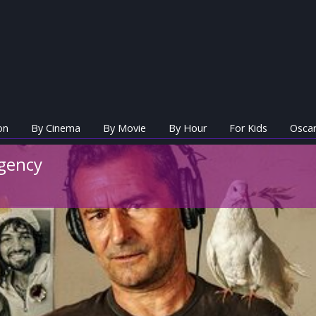
on
By Cinema
By Movie
By Hour
For Kids
Oscar
gency