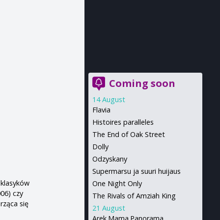
Coming soon
14 August
Flavia
Histoires paralleles
The End of Oak Street
Dolly
Odzyskany
Supermarsu ja suuri huijaus
 klasyków
One Night Only
06) czy
The Rivals of Amziah King
rząca się
21 August
Arek.Mama.Panorama