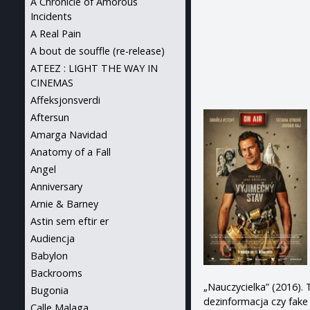
A Chronicle of Amorous
Incidents
A Real Pain
A bout de souffle (re-release)
ATEEZ : LIGHT THE WAY IN
CINEMAS
Affeksjonsverdi
Aftersun
Amarga Navidad
Anatomy of a Fall
Angel
Anniversary
Arnie & Barney
Astin sem eftir er
Audiencja
Babylon
Backrooms
„Nauczycielka” (2016).
Bugonia
dezinformacja czy fake
Calle Malaga