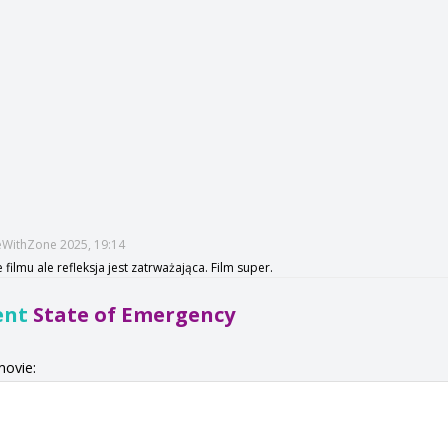
s
eWithZone 2025, 19:14
 filmu ale refleksja jest zatrważająca. Film super.
ent
State of Emergency
movie: