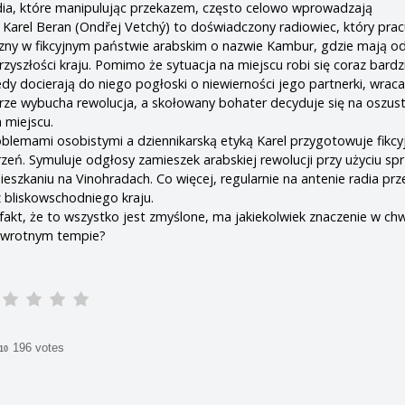
dia, które manipulując przekazem, często celowo wprowadzają
Karel Beran (Ondřej Vetchý) to doświadczony radiowiec, który prac
zny w fikcyjnym państwie arabskim o nazwie Kambur, gdzie mają od
zyszłości kraju. Pomimo że sytuacja na miejscu robi się coraz bardz
dy docierają do niego pogłoski o niewierności jego partnerki, wraca
ze wybucha rewolucja, a skołowany bohater decyduje się na oszus
a miejscu.
lemami osobistymi a dziennikarską etyką Karel przygotowuje fikcy
rzeń. Symuluje odgłosy zamieszek arabskiej rewolucji przy użyciu sp
szkaniu na Vinohradach. Co więcej, regularnie na antenie radia pr
 bliskowschodniego kraju.
 fakt, że to wszystko jest zmyślone, ma jakiekolwiek znaczenie w chwi
zawrotnym tempie?
196 votes
/10