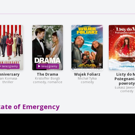
nniversary
The Drama
Wujek Foliarz
Listy do 
Jan Komasa
Kristoffer Borgli
Michał Tylka
Pożegnania
thriller
comedy, romance
comedy
powroty
Łukasz Jawor
comedy
tate of Emergency