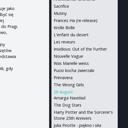
Sacrifice
uje jako
Mutiny
być się
iej
Frances Ha (re-release)
 do Pragi.
Krolle Bolle
two,
L'enfant du desert
Les reveurs
jny
Insidious: Out of the Further
rzętów
Nouvelle Vague
zedstawia
Was Marielle weiss
li, gdy
Pucio kocha zwierzaki
Primavera
The Wrong Girls
28 August
Amarga Navidad
The Dog Stars
Harry Potter and the Sorcerer's
Stone 25th Annivers
Julia Pirotte - piękno i siła