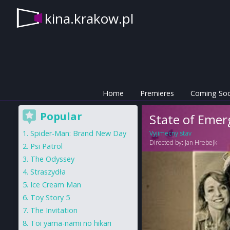
kina.krakow.pl
Home
Premieres
Coming So
Popular
State of Emer
Spider-Man: Brand New Day
Vyjimecny stav
Directed by:
Jan Hrebejk
Psi Patrol
The Odyssey
Straszydła
Ice Cream Man
Toy Story 5
The Invitation
Toi yama-nami no hikari