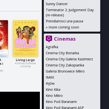
Sunny Dancer
Terminator 2: Judgement Day
(re-release)
Prendiamoci una pausa
»
more coming soon
Cinemas
Agrafka
Cinema City Bonarka
Cinema City Galeria Kazimierz
M.
Living Large
Kristina Dufkova
 i
Cinema City Zakopianka
comedy
ski
Galeria Bronowice Mikro
IMAX
Kijów
Kino Kika
Kino Mikro
Kino Pod Baranami
Kino Pod Baranami ASP