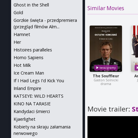
Ghost in the Shell
Similar Movies
Gold
Gorzkie święta - przedpremiera
(przegląd filmów Alm...
Hamnet
Her
Histoires paralleles
Homo Sapiens
Hot Milk
Ice Cream Man
The Souffleur
A
If I Had Legs I'd Kick You
Gaston Solnicki
drama
Inland Empire
KATSEYE: WILD HEARTS
KINO NA TARASIE
Movie trailer:
S
Kandydaci śmierci
Kjaerlighet
Kobiety na skraju załamania
nerwowego