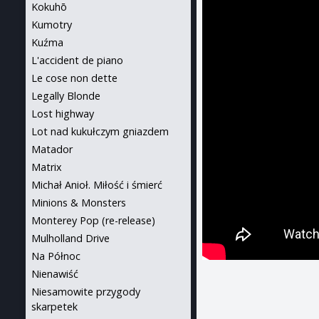
Kokuhō
Kumotry
Kuźma
L'accident de piano
Le cose non dette
Legally Blonde
Lost highway
Lot nad kukułczym gniazdem
Matador
Matrix
Michał Anioł. Miłość i śmierć
Minions & Monsters
Monterey Pop (re-release)
Mulholland Drive
Na Północ
Nienawiść
Niesamowite przygody
skarpetek