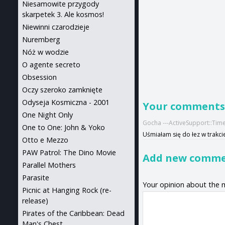
Niesamowite przygody
skarpetek 3. Ale kosmos!
Niewinni czarodzieje
Nuremberg
Nóż w wodzie
O agente secreto
Obsession
Oczy szeroko zamknięte
Odyseja Kosmiczna - 2001
Your comment
One Night Only
Gocha ---ActiveSupport::Tim
One to One: John & Yoko
Uśmiałam się do łez w trakcie
Otto e Mezzo
PAW Patrol: The Dino Movie
Add new comm
Parallel Mothers
Parasite
Your opinion about the 
Picnic at Hanging Rock (re-
release)
Pirates of the Caribbean: Dead
Man's Chest