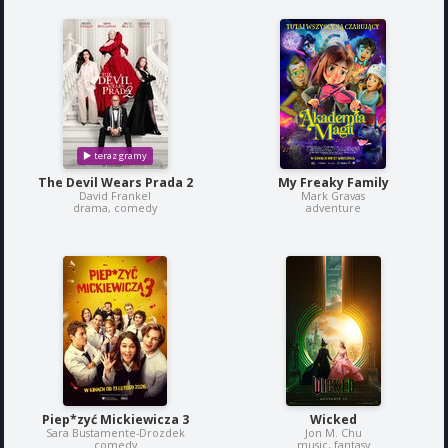
The Devil Wears Prada 2
My Freaky Family
David Frankel
Mark Gravas
drama, comedy
adventure
Piep*zyć Mickiewicza 3
Wicked
Sara Bustamente-Drozdek
Jon M. Chu
comedy
music, fantasy