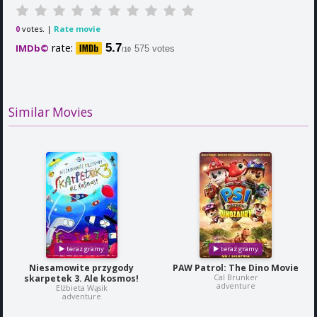
votes. |
Rate movie
0
rate:
5.7
IMDb©
575 votes
/10
Similar Movies
Niesamowite przygody
PAW Patrol: The Dino Movie
Cal Brunker
skarpetek 3. Ale kosmos!
adventure
Elżbieta Wąsik
adventure