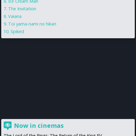
Ice Cream Man
The Invitation
Vaiana
Toi yama-nami no hikari
Spiked
Now in cinemas
The Lord of the Rings: The Return of the King EV...