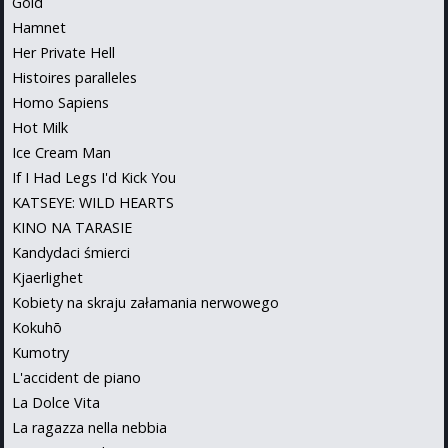
Gold
Hamnet
Her Private Hell
Histoires paralleles
Homo Sapiens
Hot Milk
Ice Cream Man
If I Had Legs I'd Kick You
KATSEYE: WILD HEARTS
KINO NA TARASIE
Kandydaci śmierci
Kjaerlighet
Kobiety na skraju załamania nerwowego
Kokuhō
Kumotry
L'accident de piano
La Dolce Vita
La ragazza nella nebbia