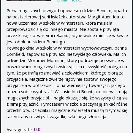
Pełna magicznych przygód opowieść o Idzie i Bennim, oparta
na bestsellerowej serii książek autorstwa Margit Auer. Ida to
nowa uczennica w szkole w Winterstein, która musiała
przeprowadzić się do innego miasta. Nie zostaje przyjęta
przez klasę z otwartymi rękami. Jedyne wolne miejsce w ławce
jest obok outsidera Benniego.
Pewnego dnia w szkole w Winterstein wychowawczyni, panna
Cornfield, zapowiada przyjazd niezwykłego człowieka. Ma ich
odwiedzić Mortimer Morrison, który podróżuje po świecie w
poszukiwaniu magicznych zwierząt. Ich niezwykłość polega na
tym, że potrafią rozmawiać z człowiekiem, którego biorą za
przyjaciela. Magiczne zwierzę nigdy nie zostawi swojego
przyjaciela w potrzebie. To najwierniejszy towarzysz, jakiego
można sobie wyobrazić. W klasie Ida i Benni jako pierwsi mają
magicznych przyjaciół. I nagle okazuje się, że wszyscy chcą się
z nimi przyjaźnić. Tymczasem w szkole zaczynają znikać różne
przedmioty. Dzieciaki i magiczne zwierzęta muszą trzymać się
razem, aby rozwiązać zagadkę szkolnego złodzieja.
0.0
Average rate: