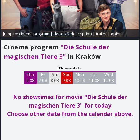
Jump to:
cinema program
|
details & description
|
trailer
|
opinie
Cinema program
"Die Schule der
magischen Tiere 3"
in Kraków
Choose date
Thu
Fri
Sat
Sun
Mon
Tue
Wed
6 08
7 08
8 08
9 08
10 08
11 08
12 08
No showtimes for movie "Die Schule der
magischen Tiere 3"
for today
Choose other date from the calendar above.