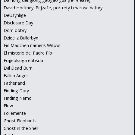
Da hong denglong gaogao gua (re-release)
David Hockney. Pejzaże, portrety i martwe natury
DeUsynlige
Disclosure Day
Dom dobry
Dzieci z Bullerbyn
Ein Madchen namens Willow
El misterio del Padre Pío
Eojjeolsuga eobsda
Evil Dead Burn
Fallen Angels
Fatherland
Finding Dory
Finding Nemo
Flow
Follemente
Ghost Elephants
Ghost in the Shell