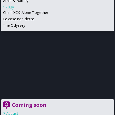
Arnie & Barney
17 July
Charli XCX: Alone Together
Le cose non dette
The Odyssey
Coming soon
7 August