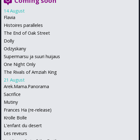
Coming soon
14 August
Flavia
Histoires paralleles
The End of Oak Street
Dolly
Odzyskany
Supermarsu ja suuri huijaus
One Night Only
The Rivals of Amziah King
21 August
Arek.Mama.Panorama
Sacrifice
Mutiny
Frances Ha (re-release)
Krolle Bolle
L'enfant du desert
Les reveurs