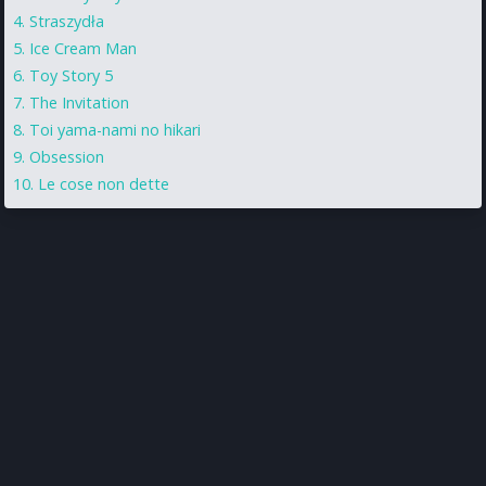
Straszydła
Ice Cream Man
Toy Story 5
The Invitation
Toi yama-nami no hikari
Obsession
Le cose non dette