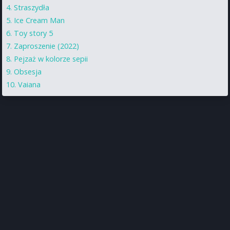
Straszydła
Ice Cream Man
Toy story 5
Zaproszenie (2022)
Pejzaż w kolorze sepii
Obsesja
Vaiana