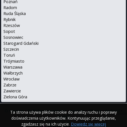
Poznań
Radom
Ruda Śląska
Rybnik
Rzeszów
Sopot
Sosnowiec
Starogard Gdański
Szczecin
Toruń
Trójmiasto
Warszawa
Wałbrzych
Wrocław
Zabrze
Zawiercie
Zielona Góra
O serwisie
•
Polityka prywatności
•
Kontakt
•
iPhone
•
Android
•
Ta strona używa plików cookie do analizy ruchu i poprawy
English
doświadczenia użytkowników. Kontynuując przeglądanie,
zgadzasz się na ich użycie.
Dowiedz się więcej