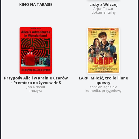
KINO NA TARASIE
Listy z Wilczej
Arjun Talwar
dokumentalny
Przygody Alicji w Krainie Czarów
LARP. Miłość, trolle i inne
- Premiera na żywo w HnS
questy
Jon Driscoll
Kordian Kądziela
muzyka
komedia, przygodowy