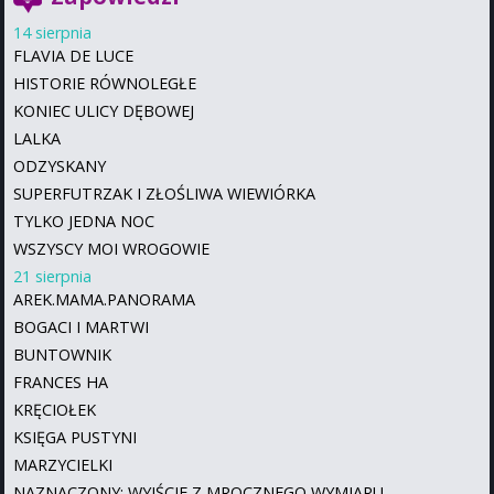
14 sierpnia
FLAVIA DE LUCE
HISTORIE RÓWNOLEGŁE
KONIEC ULICY DĘBOWEJ
LALKA
ODZYSKANY
SUPERFUTRZAK I ZŁOŚLIWA WIEWIÓRKA
TYLKO JEDNA NOC
WSZYSCY MOI WROGOWIE
21 sierpnia
AREK.MAMA.PANORAMA
BOGACI I MARTWI
BUNTOWNIK
FRANCES HA
KRĘCIOŁEK
KSIĘGA PUSTYNI
MARZYCIELKI
NAZNACZONY: WYJŚCIE Z MROCZNEGO WYMIARU