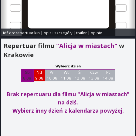
Idź do:
repertuar kin
|
opis i szczegóły
|
trailer
|
opinie
Repertuar filmu
"Alicja w miastach"
w
Krakowie
Wybierz dzień
Sb
Nd
Pn
Wt
Śr
Czw
Pt
8 08
9 08
10 08
11 08
12 08
13 08
14 08
Brak repertuaru dla filmu "Alicja w miastach"
na dziś.
Wybierz inny dzień z kalendarza powyżej.