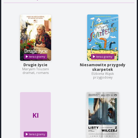
Drugie życie
Niesamowite przygody
Maryam Touzani
skarpetek
dramat, romans
Elżbieta Wąsik
przygodowy
KI