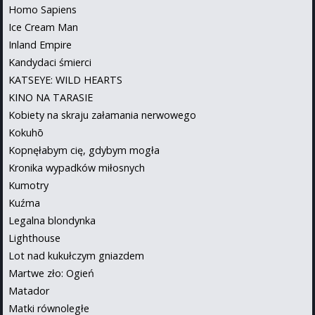
Homo Sapiens
Ice Cream Man
Inland Empire
Kandydaci śmierci
KATSEYE: WILD HEARTS
KINO NA TARASIE
Kobiety na skraju załamania nerwowego
Kokuhō
Kopnęłabym cię, gdybym mogła
Kronika wypadków miłosnych
Kumotry
Kuźma
Legalna blondynka
Lighthouse
Lot nad kukułczym gniazdem
Martwe zło: Ogień
Matador
Matki równoległe