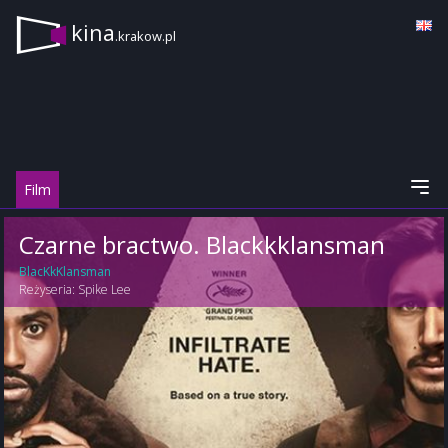
kina
.krakow.pl
Film
Czarne bractwo. Blackkklansman
BlacKkKlansman
Reżyseria:
Spike Lee