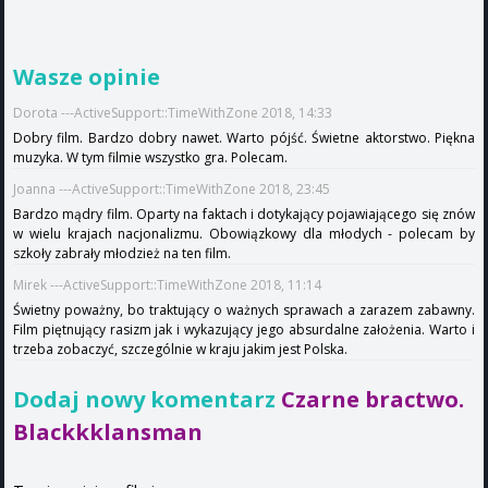
Wasze opinie
Dorota ---ActiveSupport::TimeWithZone 2018, 14:33
Dobry film. Bardzo dobry nawet. Warto pójść. Świetne aktorstwo. Piękna
muzyka. W tym filmie wszystko gra. Polecam.
Joanna ---ActiveSupport::TimeWithZone 2018, 23:45
Bardzo mądry film. Oparty na faktach i dotykający pojawiającego się znów
w wielu krajach nacjonalizmu. Obowiązkowy dla młodych - polecam by
szkoły zabrały młodzież na ten film.
Mirek ---ActiveSupport::TimeWithZone 2018, 11:14
Świetny poważny, bo traktujący o ważnych sprawach a zarazem zabawny.
Film piętnujący rasizm jak i wykazujący jego absurdalne założenia. Warto i
trzeba zobaczyć, szczególnie w kraju jakim jest Polska.
Dodaj nowy komentarz
Czarne bractwo.
Blackkklansman