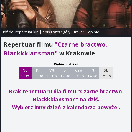
Idź do:
repertuar kin
|
opis i szczegóły
|
trailer
|
opinie
Repertuar filmu
"Czarne bractwo.
Blackkklansman"
w Krakowie
Wybierz dzień
Nd
Pn
Wt
Śr
Czw
Pt
Sb
9 08
10 08
11 08
12 08
13 08
14 08
15 08
Brak repertuaru dla filmu "Czarne bractwo.
Blackkklansman"
na dziś.
Wybierz inny dzień z kalendarza powyżej.