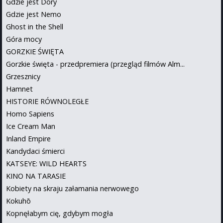
Gdzie jest Dory
Gdzie jest Nemo
Ghost in the Shell
Góra mocy
GORZKIE ŚWIĘTA
Gorzkie święta - przedpremiera (przegląd filmów Alm...
Grzesznicy
Hamnet
HISTORIE RÓWNOLEGŁE
Homo Sapiens
Ice Cream Man
Inland Empire
Kandydaci śmierci
KATSEYE: WILD HEARTS
KINO NA TARASIE
Kobiety na skraju załamania nerwowego
Kokuhō
Kopnęłabym cię, gdybym mogła