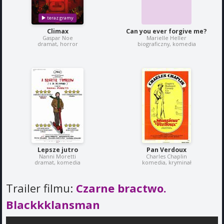
Climax
Can you ever forgive me?
Gaspar Noe
Marielle Heller
dramat, horror
biograficzny, komedia
Lepsze jutro
Pan Verdoux
Nanni Moretti
Charles Chaplin
dramat, komedia
komedia, kryminał
Trailer filmu:
Czarne bractwo.
Blackkklansman