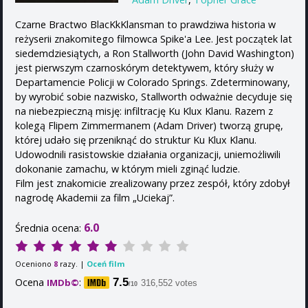
Czarne Bractwo BlacKkKlansman to prawdziwa historia w
reżyserii znakomitego filmowca Spike'a Lee. Jest początek lat
siedemdziesiątych, a Ron Stallworth (John David Washington)
jest pierwszym czarnoskórym detektywem, który służy w
Departamencie Policji w Colorado Springs. Zdeterminowany,
by wyrobić sobie nazwisko, Stallworth odważnie decyduje się
na niebezpieczną misję: infiltrację Ku Klux Klanu. Razem z
kolegą Flipem Zimmermanem (Adam Driver) tworzą grupę,
której udało się przeniknąć do struktur Ku Klux Klanu.
Udowodnili rasistowskie działania organizacji, uniemożliwili
dokonanie zamachu, w którym mieli zginąć ludzie.
Film jest znakomicie zrealizowany przez zespół, który zdobył
nagrodę Akademii za film „Uciekaj”.
6.0
Średnia ocena:
Oceniono
razy. |
Oceń film
8
Ocena
:
7.5
IMDb©
316,552 votes
/10