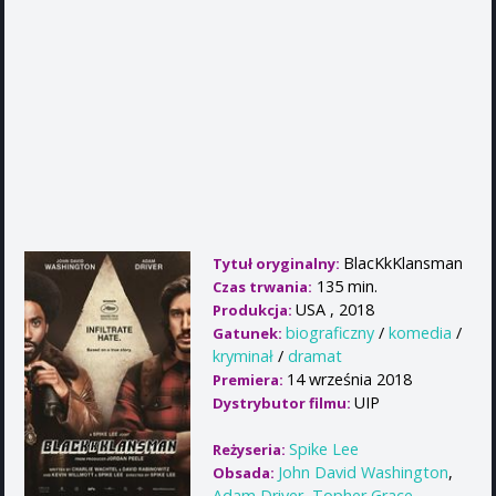
BlacKkKlansman
Tytuł oryginalny:
135 min.
Czas trwania:
USA , 2018
Produkcja:
biograficzny
/
komedia
/
Gatunek:
kryminał
/
dramat
14 września 2018
Premiera:
UIP
Dystrybutor filmu:
Spike Lee
Reżyseria:
John David Washington
,
Obsada:
Adam Driver
,
Topher Grace