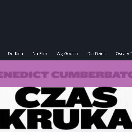
Do Kina
Na Film
Wg Godzin
Dla Dzieci
Oscary 