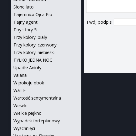
Słone lato
Tajemnica Ojca Pio
Tajny agent
Twój podpis:
Toy story 5
Trzy kolory: biały
Trzy kolory: czerwony
Trzy kolory: niebieski
TYLKO JEDNA NOC
Upadłe Anioły
Vaiana
W pokoju obok
Wall-E
Wartość sentymentalna
Wesele
Wielkie piękno
Wypadek fortepianowy
Wyschnięci
Wystawa na Ekranie: