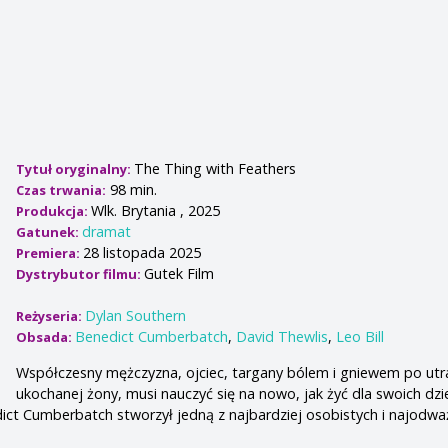
The Thing with Feathers
Tytuł oryginalny:
98 min.
Czas trwania:
Wlk. Brytania , 2025
Produkcja:
dramat
Gatunek:
28 listopada 2025
Premiera:
Gutek Film
Dystrybutor filmu:
Dylan Southern
Reżyseria:
Benedict Cumberbatch
,
David Thewlis
,
Leo Bill
Obsada:
Współczesny mężczyzna, ojciec, targany bólem i gniewem po utr
ukochanej żony, musi nauczyć się na nowo, jak żyć dla swoich dziec
ict Cumberbatch stworzył jedną z najbardziej osobistych i najodwa