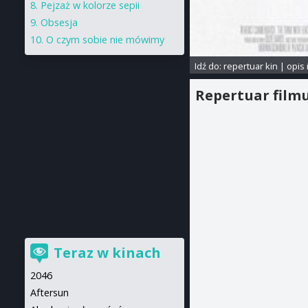
Pejzaż w kolorze sepii
Obsesja
O czym sobie nie mówimy
Idź do:
repertuar kin
|
opis 
Repertuar film
Teraz w kinach
2046
Aftersun