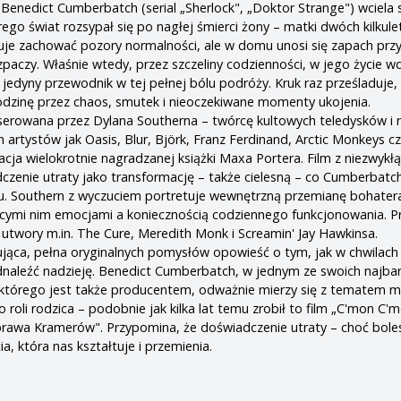
 Benedict Cumberbatch (serial „Sherlock", „Doktor Strange") wciela 
ego świat rozsypał się po nagłej śmierci żony – matki dwóch kilkule
uje zachować pozory normalności, ale w domu unosi się zapach prz
zpaczy. Właśnie wtedy, przez szczeliny codzienności, w jego życie wd
 jedyny przewodnik w tej pełnej bólu podróży. Kruk raz prześladuje,
odzinę przez chaos, smutek i nieoczekiwane momenty ukojenia.
serowana przez Dylana Southerna – twórcę kultowych teledysków i re
 artystów jak Oasis, Blur, Björk, Franz Ferdinand, Arctic Monkeys c
cja wielokrotnie nagradzanej książki Maxa Portera. Film z niezwykłą
dczenie utraty jako transformację – także cielesną – co Cumberbatc
hu. Southern z wyczuciem portretuje wewnętrzną przemianę bohater
ącymi nim emocjami a koniecznością codziennego funkcjonowania. P
twory m.in. The Cure, Meredith Monk i Screamin' Jay Hawkinsa.
ująca, pełna oryginalnych pomysłów opowieść o tym, jak w chwilach
naleźć nadzieję. Benedict Cumberbatch, w jednym ze swoich najbar
 którego jest także producentem, odważnie mierzy się z tematem 
o roli rodzica – podobnie jak kilka lat temu zrobił to film „C'mon C'm
prawa Kramerów". Przypomina, że doświadczenie utraty – choć boles
ia, która nas kształtuje i przemienia.