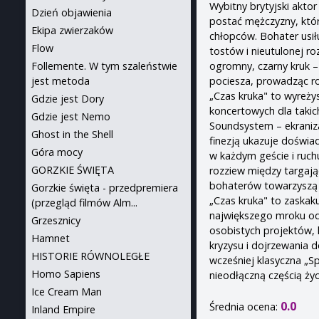
Wybitny brytyjski aktor
Dzień objawienia
postać mężczyzny, któr
Ekipa zwierzaków
chłopców. Bohater usił
Flow
tostów i nieutulonej ro
ogromny, czarny kruk –
Follemente. W tym szaleństwie
pociesza, prowadząc r
jest metoda
„Czas kruka" to wyreży
Gdzie jest Dory
koncertowych dla takich
Gdzie jest Nemo
Soundsystem – ekraniza
Ghost in the Shell
finezją ukazuje doświa
Góra mocy
w każdym geście i ruc
GORZKIE ŚWIĘTA
rozziew między targaj
bohaterów towarzyszą u
Gorzkie święta - przedpremiera
„Czas kruka" to zaskak
(przegląd filmów Alm...
największego mroku od
Grzesznicy
osobistych projektów,
Hamnet
kryzysu i dojrzewania d
HISTORIE RÓWNOLEGŁE
wcześniej klasyczna „S
Homo Sapiens
nieodłączną częścią życ
Ice Cream Man
0.0
Średnia ocena:
Inland Empire