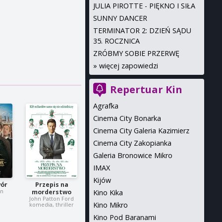
JULIA PIROTTE - PIĘKNO I SIŁA
SUNNY DANCER
TERMINATOR 2: DZIEŃ SĄDU
35. ROCZNICA
ZRÓBMY SOBIE PRZERWĘ
»
więcej zapowiedzi
Repertuar Kin
Agrafka
Cinema City Bonarka
Cinema City Galeria Kazimierz
Cinema City Zakopianka
Galeria Bronowice Mikro
IMAX
Kijów
ór
Przepis na
on
Kino Kika
morderstwo
John Patton Ford
Kino Mikro
komedia, thriller
Kino Pod Baranami