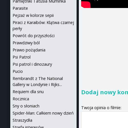
Pamiętniki Tatusia Muminka
Parasite
Pejzaż w kolorze sepii
Piraci z Karaibów: Klątwa czarnej
perły
Powrót do przyszłości
Prawdziwy ból
Prawo pożądania
Psi Patrol
Psi patrol i dinozaury
Pucio
Rembrandt z The National
Gallery w Londynie i Rijks...
Dodaj nowy ko
Requiem dla snu
Rocznica
Sny o słoniach
Twoja opinia o filmie:
Spider-Man: Całkiem nowy dzień
Straszydła
Strefa interesów