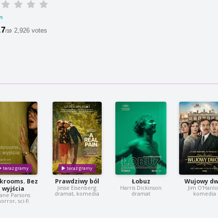
m
.7
2,926 votes
/10
krooms. Bez
Prawdziwy ból
Łobuz
Wujowy dw
Jesse Eisenberg
Harris Dickinson
Jim O'Hanl
wyjścia
dramat, komedia
dramat
komedia
ane Parsons
orror, sci-fi