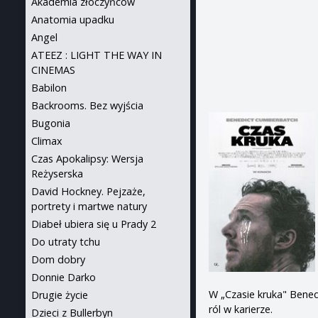
Akademia złoczyńców
Anatomia upadku
Angel
ATEEZ : LIGHT THE WAY IN
CINEMAS
Babilon
Backrooms. Bez wyjścia
Bugonia
Climax
Czas Apokalipsy: Wersja
Reżyserska
David Hockney. Pejzaże,
portrety i martwe natury
Diabeł ubiera się u Prady 2
Do utraty tchu
Dom dobry
Donnie Darko
W „Czasie kruka" Bened
Drugie życie
ról w karierze.
Dzieci z Bullerbyn