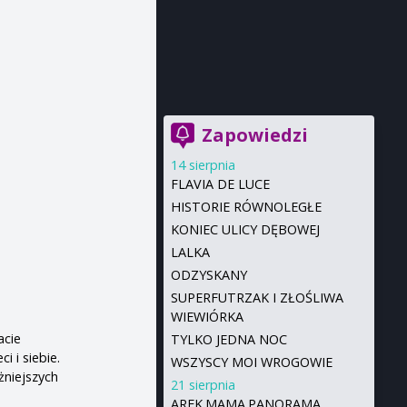
Zapowiedzi
14 sierpnia
FLAVIA DE LUCE
HISTORIE RÓWNOLEGŁE
KONIEC ULICY DĘBOWEJ
LALKA
ODZYSKANY
SUPERFUTRZAK I ZŁOŚLIWA
WIEWIÓRKA
acie
TYLKO JEDNA NOC
i i siebie.
WSZYSCY MOI WROGOWIE
żniejszych
21 sierpnia
AREK.MAMA.PANORAMA