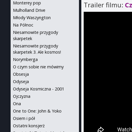
Monterey pop
Trailer filmu:
C
Mulholland Drive
Młody Waszyngton
Na Północ
Niesamowite przygody
skarpetek
Niesamowite przygody
skarpetek 3. Ale kosmos!
Norymberga
O czym sobie nie mówimy
Obsesja
Odyseja
Odyseja Kosmiczna - 2001
Ojczyzna
Ona
One to One: John & Yoko
Osiem i pół
Ostatni konsjerż