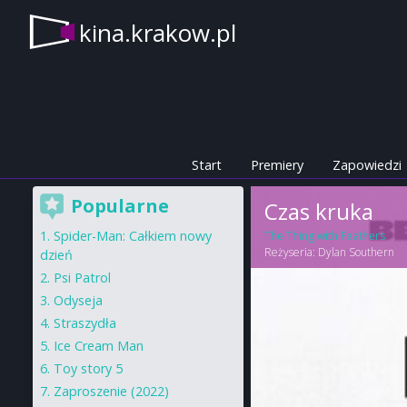
kina.krakow.pl
Start
Premiery
Zapowiedzi
Popularne
Czas kruka
Spider-Man: Całkiem nowy
The Thing with Feathers
Reżyseria:
Dylan Southern
dzień
Psi Patrol
Odyseja
Straszydła
Ice Cream Man
Toy story 5
Zaproszenie (2022)