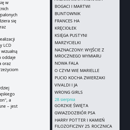
się w
BOGACI I MARTWI
tnich
BUNTOWNIK
ypalonych
ziera się
FRANCES HA
 raz
KRĘCIOŁEK
KSIĘGA PUSTYNI
alizacji
MARZYCIELKI
zy LCD
NAZNACZONY: WYJŚCIE Z
 wizualną
MROCZNEGO WYMIARU
h oddaje
NOWA FALA
a oraz
rzeżyciom
O CZYM WIE MARIELLE
PUCIO KOCHA ZWIERZAKI
VIVALDI I JA
dziej
WRONG GIRLS
męskiego
28 sierpnia
on", a
GORZKIE ŚWIĘTA
ne – jest
GWIAZDOZBIÓR PSA
HARRY POTTER I KAMIEŃ
FILOZOFICZNY 25. ROCZNICA