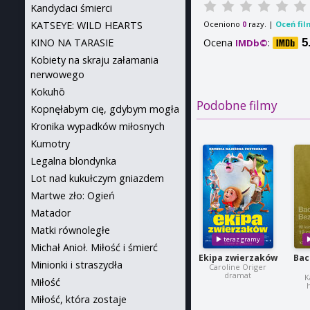
Kandydaci śmierci
Oceniono
razy. |
Oceń fil
KATSEYE: WILD HEARTS
0
Ocena
:
5
KINO NA TARASIE
IMDb©
Kobiety na skraju załamania
nerwowego
Kokuhō
Podobne filmy
Kopnęłabym cię, gdybym mogła
Kronika wypadków miłosnych
Kumotry
Legalna blondynka
Lot nad kukułczym gniazdem
Martwe zło: Ogień
Matador
Matki równoległe
Michał Anioł. Miłość i śmierć
Ekipa zwierzaków
Bac
Minionki i straszydła
Caroline Origer
dramat
K
Miłość
h
Miłość, która zostaje