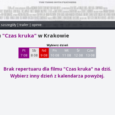
i szczegóły
|
trailer
|
opinie
u
"Czas kruka"
w Krakowie
Wybierz dzień
Pt
Sb
Nd
Pn
Wt
Śr
Czw
7 08
8 08
9 08
10 08
11 08
12 08
13 08
Brak repertuaru dla filmu "Czas kruka"
na dziś.
Wybierz inny dzień z kalendarza powyżej.