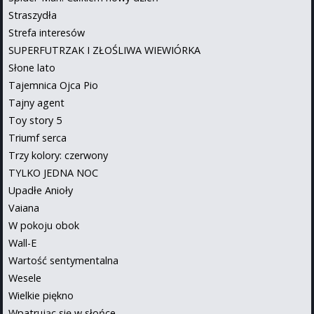
Straszydła
Strefa interesów
SUPERFUTRZAK I ZŁOŚLIWA WIEWIÓRKA
Słone lato
Tajemnica Ojca Pio
Tajny agent
Toy story 5
Triumf serca
Trzy kolory: czerwony
TYLKO JEDNA NOC
Upadłe Anioły
Vaiana
W pokoju obok
Wall-E
Wartość sentymentalna
Wesele
Wielkie piękno
Wpatrując się w słońce