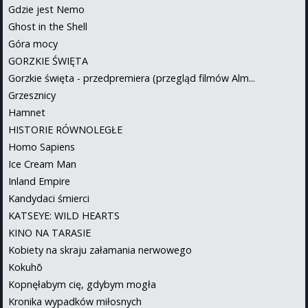
Gdzie jest Nemo
Ghost in the Shell
Góra mocy
GORZKIE ŚWIĘTA
Gorzkie święta - przedpremiera (przegląd filmów Alm...
Grzesznicy
Hamnet
HISTORIE RÓWNOLEGŁE
Homo Sapiens
Ice Cream Man
Inland Empire
Kandydaci śmierci
KATSEYE: WILD HEARTS
KINO NA TARASIE
Kobiety na skraju załamania nerwowego
Kokuhō
Kopnęłabym cię, gdybym mogła
Kronika wypadków miłosnych