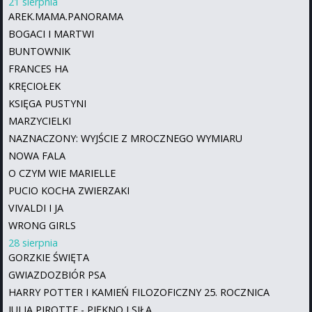
21 sierpnia
AREK.MAMA.PANORAMA
BOGACI I MARTWI
BUNTOWNIK
FRANCES HA
KRĘCIOŁEK
KSIĘGA PUSTYNI
MARZYCIELKI
NAZNACZONY: WYJŚCIE Z MROCZNEGO WYMIARU
NOWA FALA
O CZYM WIE MARIELLE
PUCIO KOCHA ZWIERZAKI
VIVALDI I JA
WRONG GIRLS
28 sierpnia
GORZKIE ŚWIĘTA
GWIAZDOZBIÓR PSA
HARRY POTTER I KAMIEŃ FILOZOFICZNY 25. ROCZNICA
JULIA PIROTTE - PIĘKNO I SIŁA