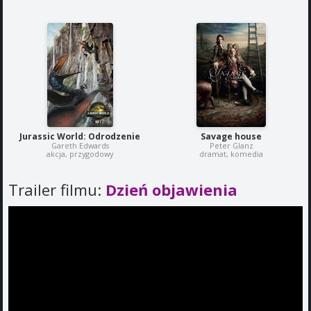
Jurassic World: Odrodzenie
Savage house
Gareth Edwards
Peter Glanz
akcja, przygodowy
dramat, komedia
Trailer filmu:
Dzień objawienia