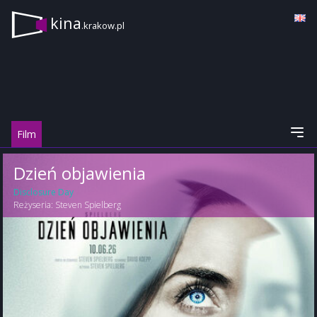
kina
.krakow.pl
Film
Dzień objawienia
Disclosure Day
Reżyseria:
Steven Spielberg