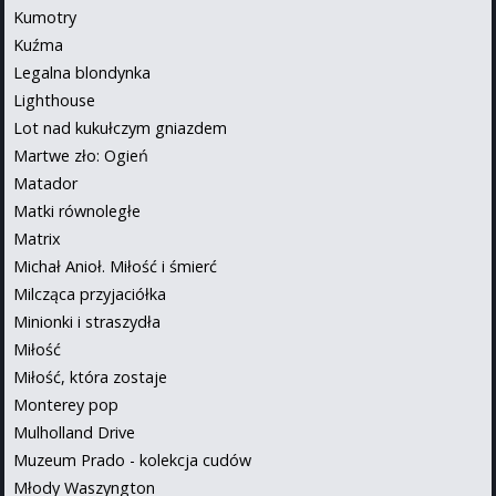
Kumotry
Kuźma
Legalna blondynka
Lighthouse
Lot nad kukułczym gniazdem
Martwe zło: Ogień
Matador
Matki równoległe
Matrix
Michał Anioł. Miłość i śmierć
Milcząca przyjaciółka
Minionki i straszydła
Miłość
Miłość, która zostaje
Monterey pop
Mulholland Drive
Muzeum Prado - kolekcja cudów
Młody Waszyngton