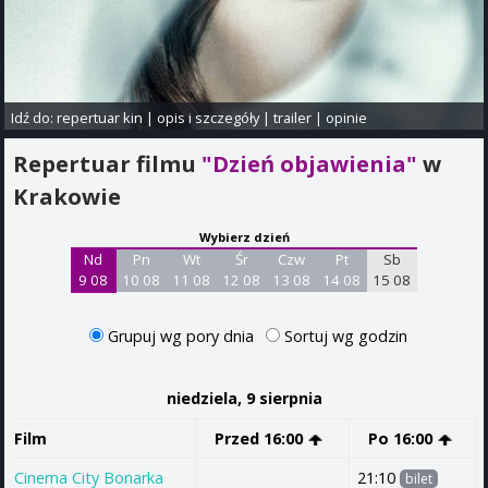
Idź do:
repertuar kin
|
opis i szczegóły
|
trailer
|
opinie
Repertuar filmu
"Dzień objawienia"
w
Krakowie
Wybierz dzień
Nd
Pn
Wt
Śr
Czw
Pt
Sb
9 08
10 08
11 08
12 08
13 08
14 08
15 08
Grupuj wg pory dnia
Sortuj wg godzin
niedziela, 9 sierpnia
Film
Przed 16:00
Po 16:00
Cinema City Bonarka
21:10
bilet