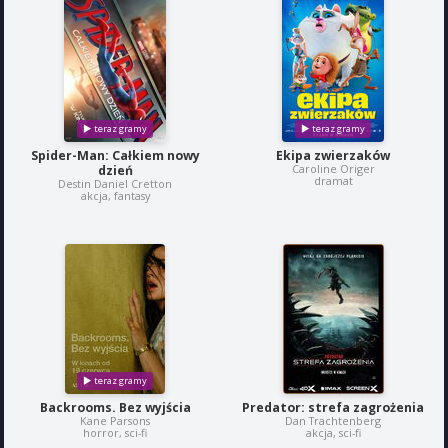
Spider-Man: Całkiem nowy
Ekipa zwierzaków
Caroline Origer
dzień
dramat
Destin Daniel Cretton
akcja, fantasy
Backrooms. Bez wyjścia
Predator: strefa zagrożenia
Kane Parsons
Dan Trachtenberg
horror, sci-fi
akcja, sci-fi