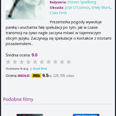
Steven Spielberg
Reżyseria:
Josh O'Connor
,
Emily Blunt
,
Obsada:
Colin Firth
Prezenterka pogody wywołuje
panikę i uruchamia falę spekulacji po tym, jak w czasie
transmisji na żywo nagle zaczyna mówić w tajemniczym
obcym języku. Zaczynają się spekulacje o kontakcie z istotami
pozaziemskimi...
0.0
Średnia ocena:
Oceniono
razy. |
Oceń film
0
Ocena
:
6.5
IMDb©
128,705 votes
/10
Podobne filmy