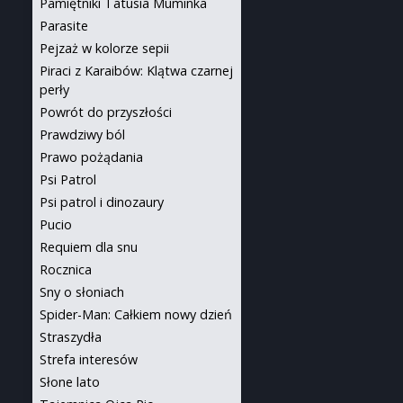
Pamiętniki Tatusia Muminka
Parasite
Pejzaż w kolorze sepii
Piraci z Karaibów: Klątwa czarnej
perły
Powrót do przyszłości
Prawdziwy ból
Prawo pożądania
Psi Patrol
Psi patrol i dinozaury
Pucio
Requiem dla snu
Rocznica
Sny o słoniach
Spider-Man: Całkiem nowy dzień
Straszydła
Strefa interesów
Słone lato