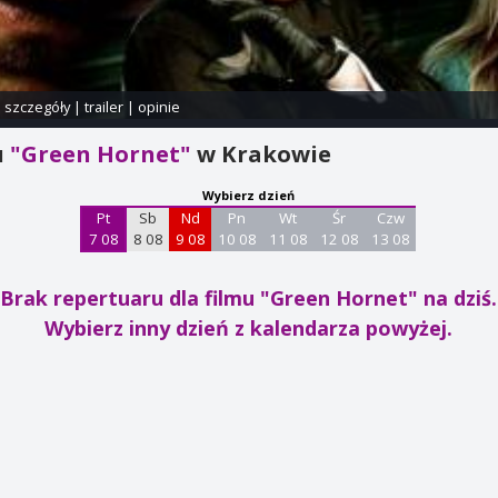
i szczegóły
|
trailer
|
opinie
u
"Green Hornet"
w Krakowie
Wybierz dzień
Pt
Sb
Nd
Pn
Wt
Śr
Czw
7 08
8 08
9 08
10 08
11 08
12 08
13 08
Brak repertuaru dla filmu "Green Hornet"
na dziś.
Wybierz inny dzień z kalendarza powyżej.