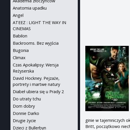
Akademia złoczyńców
Anatomia upadku
Angel
ATEEZ : LIGHT THE WAY IN
CINEMAS
Babilon
Backrooms. Bez wyjścia
Bugonia
Climax
Czas Apokalipsy: Wersja
Reżyserska
David Hockney. Pejzaże,
portrety i martwe natury
Diabeł ubiera się u Prady 2
Do utraty tchu
Dom dobry
Donnie Darko
ginie w tajemniczych o
Drugie życie
Britt, początkowo niec
Dzieci z Bullerbyn