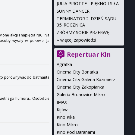
JULIA PIROTTE - PIĘKNO I SIŁA
SUNNY DANCER
TERMINATOR 2: DZIEŃ SĄDU
35. ROCZNICA
ZRÓBMY SOBIE PRZERWĘ
one akcji i napięcia NIC. Na
»
więcej zapowiedzi
 osoby wyszły w połowie. Ja
Repertuar Kin
Agrafka
Cinema City Bonarka
żna go porównywać do batmanta
Cinema City Galeria Kazimierz
Cinema City Zakopianka
Galeria Bronowice Mikro
świetnego humoru.. Osobiście
IMAX
Kijów
Kino Kika
Kino Mikro
Kino Pod Baranami