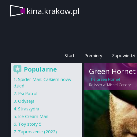
kina.krakow.pl
Start
Premiery
Zapowiedzi
Popularne
Green Hornet
Spider-Man: Całkiem nowy
The Green Hornet
Reżyseria:
Michel Gondry
dzień
Psi Patrol
Odyseja
Straszydła
Ice Cream Man
Toy story 5
Zaproszenie (2022)