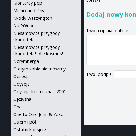
porażka
Monterey pop
Mulholland Drive
Dodaj nowy ko
Młody Waszyngton
Na Północ
Twoja opinia o filmie:
Niesamowite przygody
skarpetek
Niesamowite przygody
skarpetek 3. Ale kosmos!
Norymberga
O czym sobie nie mówimy
Twój podpis:
Obsesja
Odyseja
Odyseja Kosmiczna - 2001
Ojczyzna
Ona
One to One: John & Yoko
Osiem i pół
Ostatni konsjerż