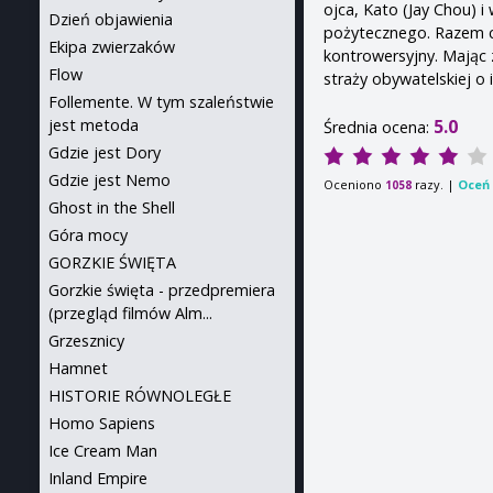
ojca, Kato (Jay Chou) 
Dzień objawienia
pożytecznego. Razem ch
Ekipa zwierzaków
kontrowersyjny. Mając z
Flow
straży obywatelskiej o 
Follemente. W tym szaleństwie
5.0
jest metoda
Średnia ocena:
Gdzie jest Dory
Gdzie jest Nemo
Oceniono
razy. |
Oceń 
1058
Ghost in the Shell
Góra mocy
GORZKIE ŚWIĘTA
Gorzkie święta - przedpremiera
(przegląd filmów Alm...
Grzesznicy
Hamnet
HISTORIE RÓWNOLEGŁE
Homo Sapiens
Ice Cream Man
Inland Empire