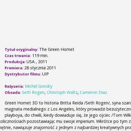
The Green Hornet
Tytuł oryginalny:
119 min.
Czas trwania:
USA , 2011
Produkcja:
28 stycznia 2011
Premiera:
UIP
Dystrybutor filmu:
Michel Gondry
Reżyseria:
Seth Rogen
,
Christoph Waltz
,
Cameron Diaz
Obsada:
Green Hornet 3D to historia Britta Reida /Seth Rogen/, syna sz
magnata medialnego z Los Angeles, który prowadzi bezużyteczne
playboya, do chwili, kiedy dowiaduje się, że jego ojciec /Tom Wil
kolicznościach pozostawiając mu swoje imperium. Wkrótce po tym z
hętnie, nawiązuje znajomość z jednym z najbardziej kreatywnych p