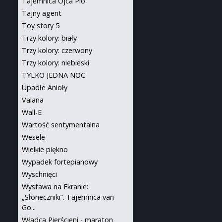
Tajemnica Ojca Pio
Tajny agent
Toy story 5
Trzy kolory: biały
Trzy kolory: czerwony
Trzy kolory: niebieski
TYLKO JEDNA NOC
Upadłe Anioły
Vaiana
Wall-E
Wartość sentymentalna
Wesele
Wielkie piękno
Wypadek fortepianowy
Wyschnięci
Wystawa na Ekranie:
„Słoneczniki”. Tajemnica van
Go...
Władca Pierścieni - maraton