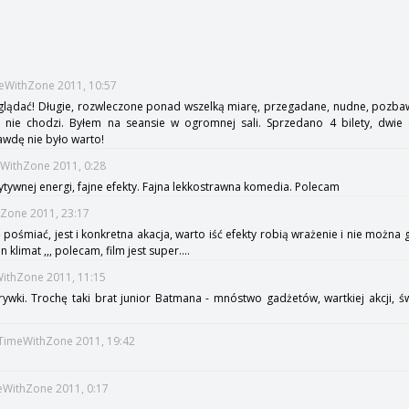
meWithZone 2011, 10:57
glądać! Długie, rozwleczone ponad wszelką miarę, przegadane, nudne, pozbawi
m nie chodzi. Byłem na seansie w ogromnej sali. Sprzedano 4 bilety, dwie
wdę nie było warto!
eWithZone 2011, 0:28
tywnej energi, fajne efekty. Fajna lekkostrawna komedia. Polecam
hZone 2011, 23:17
ię pośmiać, jest i konkretna akacja, warto iść efekty robią wrażenie i nie mo
 klimat ,,, polecam, film jest super....
WithZone 2011, 11:15
ywki. Trochę taki brat junior Batmana - mnóstwo gadżetów, wartkiej akcji, 
:TimeWithZone 2011, 19:42
meWithZone 2011, 0:17