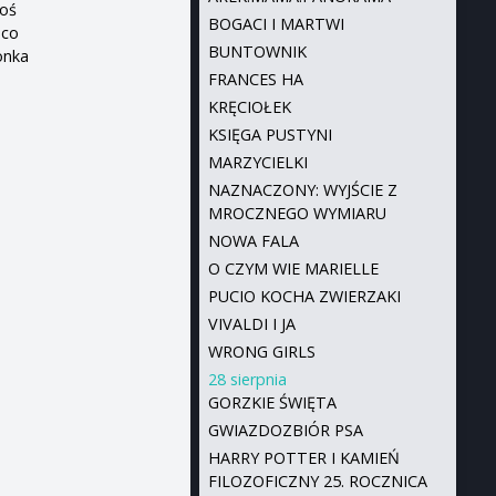
goś
BOGACI I MARTWI
eco
BUNTOWNIK
onka
FRANCES HA
KRĘCIOŁEK
KSIĘGA PUSTYNI
MARZYCIELKI
NAZNACZONY: WYJŚCIE Z
MROCZNEGO WYMIARU
NOWA FALA
O CZYM WIE MARIELLE
PUCIO KOCHA ZWIERZAKI
VIVALDI I JA
WRONG GIRLS
28 sierpnia
GORZKIE ŚWIĘTA
GWIAZDOZBIÓR PSA
HARRY POTTER I KAMIEŃ
FILOZOFICZNY 25. ROCZNICA