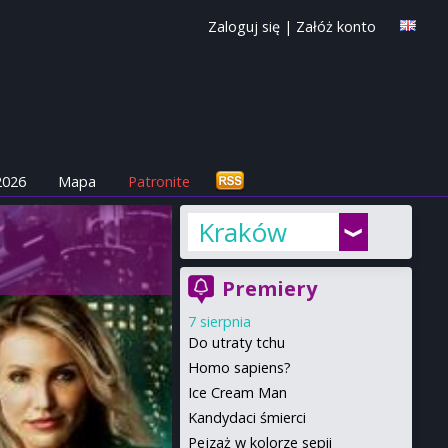
Zaloguj się
|
Załóż konto
2026
Mapa
Patronite
Kraków
Premiery
7 sierpnia
Do utraty tchu
Homo sapiens?
Ice Cream Man
Kandydaci śmierci
Pejzaż w kolorze sepii