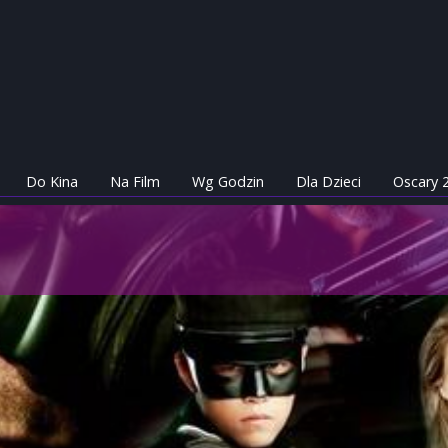
Do Kina
Na Film
Wg Godzin
Dla Dzieci
Oscary 