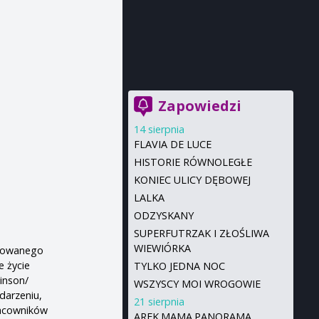
Zapowiedzi
14 sierpnia
FLAVIA DE LUCE
HISTORIE RÓWNOLEGŁE
KONIEC ULICY DĘBOWEJ
LALKA
ODZYSKANY
SUPERFUTRZAK I ZŁOŚLIWA
WIEWIÓRKA
anowanego
 życie
TYLKO JEDNA NOC
kinson/
WSZYSCY MOI WROGOWIE
darzeniu,
21 sierpnia
racowników
AREK.MAMA.PANORAMA