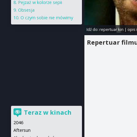
Pejzaż w kolorze sepii
Obsesja
O czym sobie nie mówimy
Idź do:
repertuar kin
|
opis 
Repertuar film
Teraz w kinach
2046
Aftersun