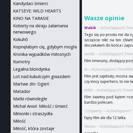
Kandydaci śmierci
KATSEYE: WILD HEARTS
Wasze opinie
KINO NA TARASIE
Kobiety na skraju załamania
Wabik
---ActiveSupport::Ti
nerwowego
Tego się po prostu nie da o
Kokuhō
szczęście nikt na ten chła
doczekałem do końca i zapra
Kopnęłabym cię, gdybym mogła
Kronika wypadków miłosnych
seneb ---ActiveSupport::Tim
Film śmieszny, dodający pozy
Kumotry
Legalna blondynka
M ---ActiveSupport::TimeWit
Lot nad kukułczym gniazdem
Film jest zajebisty, można s
czy inncy superhero, to nie ten
Martwe zło: Ogień
MAM ---ActiveSupport::Time
Matador
Film świetny pod kątem rozr
Matki równoległe
bardzo polecam.
Michał Anioł. Miłość i śmierć
123qwerty ---ActiveSupport:
Minionki i straszydła
fajny film ale dla 12 latka
Miłość
fikmen ---ActiveSupport::Ti
Miłość, która zostaje