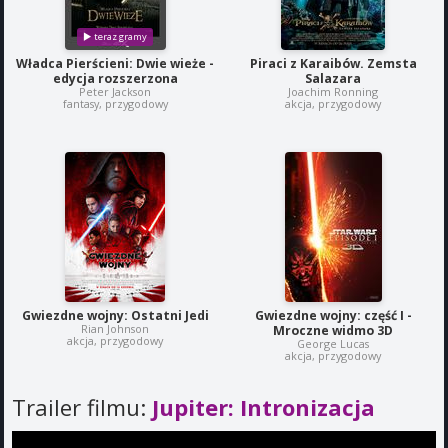
Władca Pierścieni: Dwie wieże -
Piraci z Karaibów. Zemsta
edycja rozszerzona
Salazara
Peter Jackson
Joachim Ronning
fantasy, przygodowy
akcja, przygodowy
Gwiezdne wojny: Ostatni Jedi
Gwiezdne wojny: część I -
Rian Johnson
Mroczne widmo 3D
akcja, przygodowy
George Lucas
akcja, przygodowy
Trailer filmu:
Jupiter: Intronizacja