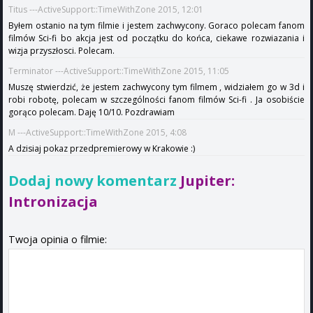
Titus ---ActiveSupport::TimeWithZone 2015, 12:01
Byłem ostanio na tym filmie i jestem zachwycony. Goraco polecam fanom
filmów Sci-fi bo akcja jest od początku do końca, ciekawe rozwiazania i
wizja przyszłosci. Polecam.
Terminator ---ActiveSupport::TimeWithZone 2015, 11:05
Muszę stwierdzić, że jestem zachwycony tym filmem , widziałem go w 3d i
robi robotę, polecam w szczególności fanom filmów Sci-fi . Ja osobiście
gorąco polecam. Daję 10/10. Pozdrawiam
M ---ActiveSupport::TimeWithZone 2015, 4:08
A dzisiaj pokaz przedpremierowy w Krakowie :)
Dodaj nowy komentarz
Jupiter:
Intronizacja
Twoja opinia o filmie: