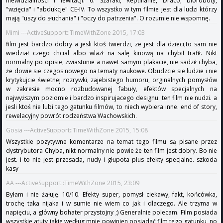
niewidzialności i lewitacji. 6. Szaraki, Reptilianie, Draco, bioroboty,
"wzięcia" i "abdukcje" CE-IV. To wszystko w tym filmie jest dla ludzi którzy
mają "uszy do słuchania" i "oczy do patrzenia". O rozumie nie wspomnę.
Mimi ---ActiveSupport::TimeWithZone 2015, 17:03
film jest bardzo dobry a jesli ktoś twierdzi, ze jest dla dzieci,to sam nie
wiedział czego chcial albo wlazł na salę kinową na chybił trafił. Nikt
normalny po opisie, zwiastunie a nawet samym plakacie, nie sadził chyba,
że dowie sie czegos nowego na tematy naukowe. Obudzcie sie ludzie i nie
krytykujcie świetnej rozrywki, zajebistego humoru, orginalnych pomysłów
w zakresie mocno rozbudowanej fabuły, efektów specjalnych na
najwyższym poziomie i bardzo inspirujacego designu. ten film nie nudzi. a
jesli ktoś nie lubi tego gatunku filmów, to niech wybiera inne. end of story,
rewelacyjny powrót rodzeństwa Wachowskich.
Gosia ---ActiveSupport::TimeWithZone 2015, 15:08
Wszystkie pozytywne komentarze na temat tego filmu są pisane przez
dystrybutora Chyba, nikt normalny nie powie że ten film jest dobry. Bo nie
jest. i to nie jest przesada, nudy i głupota plus efekty specjalne. szkoda
kasy
AA ---ActiveSupport::TimeWithZone 2015, 23:09
Byłam i nie żałuję. 10/10. Efekty super, pomysł ciekawy, fakt, końcówka,
trochę taka nijaka i w sumie nie wiem co jak i dlaczego. Ale trzyma w
napięciu, a główny bohater przystojny ;) Generalnie polecam. Film posiada
wszystkie atuty jakie według mnie powinien posiadać film tego gatunku, no