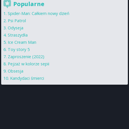
Popularne
Spider-Man: Całkiem nowy dzień
Psi Patrol
Odyseja
Straszydła
Ice Cream Man
Toy story 5
Zaproszenie (2022)
Pejzaż w kolorze sepii
Obsesja
Kandydaci śmierci