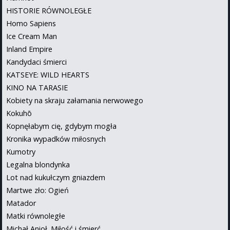
HISTORIE RÓWNOLEGŁE
Homo Sapiens
Ice Cream Man
Inland Empire
Kandydaci śmierci
KATSEYE: WILD HEARTS
KINO NA TARASIE
Kobiety na skraju załamania nerwowego
Kokuhō
Kopnęłabym cię, gdybym mogła
Kronika wypadków miłosnych
Kumotry
Legalna blondynka
Lot nad kukułczym gniazdem
Martwe zło: Ogień
Matador
Matki równoległe
Michał Anioł. Miłość i śmierć