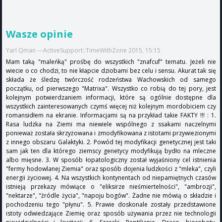
Wasze opinie
Yarl Qman ---ActiveSupport::TimeWithZone 2015, 15:15
Mam taką "maleńką" prośbę do wszystkich "znafcuf" tematu. Jeżeli nie
wiecie o co chodzi, to nie kłapcie dziobami bez celu i sensu. Akurat tak się
składa że śledzę twórczość rodzeństwa Wachowskich od samego
początku, od pierwszego "Matrixa". Wszystko co robią do tej pory, jest
kolejnym potwierdzaniem informacji, które są ogólnie dostępne dla
wszystkich zainteresowanych czymś więcej niż kolejnym mordobiciem czy
romansidłem na ekranie. Informacjami są na przykład takie FAKTY !!! : 1.
Rasa ludzka na Ziemi ma niewiele wspólnego z ssakami naczelnymi
ponieważ została skrzyżowana i zmodyfikowana z istotami przywiezionymi
z innego obszaru Galaktyki. 2. Powód tej modyfikacji genetycznej jest taki
sam jak ten dla którego ziemscy genetycy modyfikują bydło na mleczne
albo mięsne. 3. W sposób łopatologiczny został wyjaśniony cel istnienia
"fermy hodowlanej Ziemia" oraz sposób dojenia ludzkości z "mleka", czyli
energii życiowej. 4. Na wszystkich kontynentach od niepamiętnych czasów
istnieją przekazy mówiące o "eliksirze nieśmiertelności", "ambrozji",
"nektarze", "źródle życia", "napoju bogów". Żadne nie mówią o składzie i
pochodzeniu tego "płynu". 5. Prawie doskonale zostały przedstawione
istoty odwiedzające Ziemię oraz sposób używania przez nie technologii