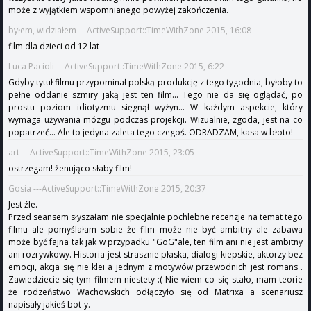
może z wyjątkiem wspomnianego powyżej zakończenia.
byłem, widziałem ---ActiveSupport::TimeWithZone 2015, 16:08
film dla dzieci od 12 lat
Luca Pacioli ---ActiveSupport::TimeWithZone 2015, 6:22
Gdyby tytuł filmu przypominał polską produkcję z tego tygodnia, byłoby to
pełne oddanie szmiry jaką jest ten film... Tego nie da się oglądać, po
prostu poziom idiotyzmu sięgnął wyżyn... W każdym aspekcie, który
wymaga używania mózgu podczas projekcji. Wizualnie, zgoda, jest na co
popatrzeć... Ale to jedyna zaleta tego czegoś. ODRADZAM, kasa w błoto!
art ---ActiveSupport::TimeWithZone 2015, 23:05
ostrzegam! żenująco słaby film!
Gosia ---ActiveSupport::TimeWithZone 2015, 20:37
Jest źle.
Przed seansem słyszałam nie specjalnie pochlebne recenzje na temat tego
filmu ale pomyślałam sobie że film może nie być ambitny ale zabawa
może być fajna tak jak w przypadku "GoG"ale, ten film ani nie jest ambitny
ani rozrywkowy. Historia jest strasznie płaska, dialogi kiepskie, aktorzy bez
emocji, akcja się nie klei a jednym z motywów przewodnich jest romans .
Zawiedziecie się tym filmem niestety :( Nie wiem co się stało, mam teorie
że rodzeństwo Wachowskich odłączyło się od Matrixa a scenariusz
napisały jakieś bot-y.