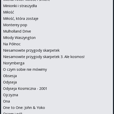
Minionki i straszydła
Miłość
Miłość, która zostaje
Monterey pop
Mulholland Drive
Młody Waszyngton
Na Północ
Niesamowite przygody skarpetek
Niesamowite przygody skarpetek 3. Ale kosmos!
Norymberga
O czym sobie nie mówimy
Obsesja
Odyseja
Odyseja Kosmiczna - 2001
Ojczyzna
Ona
One to One: John & Yoko
Osiem i pół