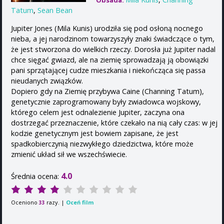
Obsada:
Tatum
,
Sean Bean
Jupiter Jones (Mila Kunis) urodziła się pod osłoną nocnego
nieba, a jej narodzinom towarzyszyły znaki świadczące o tym,
że jest stworzona do wielkich rzeczy. Dorosła już Jupiter nadal
chce sięgać gwiazd, ale na ziemię sprowadzają ją obowiązki
pani sprzątającej cudze mieszkania i niekończąca się passa
nieudanych związków.
Dopiero gdy na Ziemię przybywa Caine (Channing Tatum),
genetycznie zaprogramowany były zwiadowca wojskowy,
którego celem jest odnalezienie Jupiter, zaczyna ona
dostrzegać przeznaczenie, które czekało na nią cały czas: w jej
kodzie genetycznym jest bowiem zapisane, że jest
spadkobierczynią niezwykłego dziedzictwa, które może
zmienić układ sił we wszechświecie.
4.0
Średnia ocena:
Oceniono
razy. |
Oceń film
33