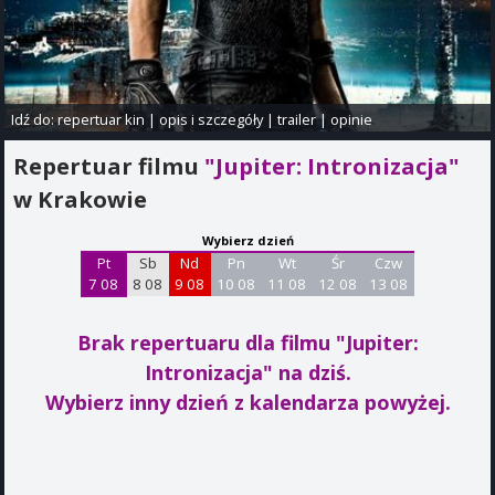
Idź do:
repertuar kin
|
opis i szczegóły
|
trailer
|
opinie
Repertuar filmu
"Jupiter: Intronizacja"
w Krakowie
Wybierz dzień
Pt
Sb
Nd
Pn
Wt
Śr
Czw
7 08
8 08
9 08
10 08
11 08
12 08
13 08
Brak repertuaru dla filmu "Jupiter:
Intronizacja"
na dziś.
Wybierz inny dzień z kalendarza powyżej.