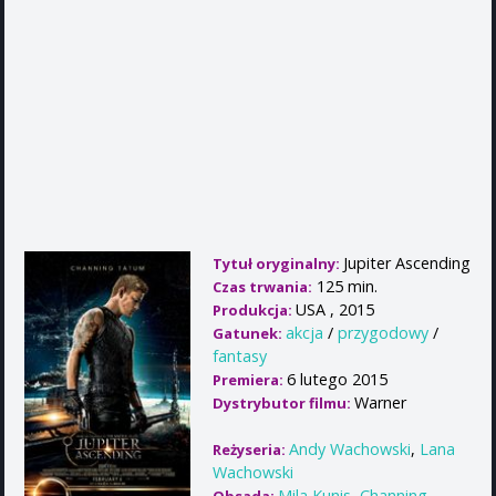
Jupiter Ascending
Tytuł oryginalny:
125 min.
Czas trwania:
USA , 2015
Produkcja:
akcja
/
przygodowy
/
Gatunek:
fantasy
6 lutego 2015
Premiera:
Warner
Dystrybutor filmu:
Andy Wachowski
,
Lana
Reżyseria:
Wachowski
Mila Kunis
,
Channing