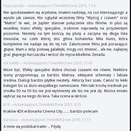
Pyszczaczek ---ActiveSupport::TimeWithZone 2015, 7:24
Nie spodziewałem się arydzieła, miałem nadzieję, na coś interesującego a
wyszło jak zawsze. Kto oglądał wcześniej filmy "Wyścig z czasem" oraz
"Matrix" te wie, że Jupiter stanowi połączenie obu filmów. In plus są
wszelkiej maści efekty specjalne, zrobione naprawdę na przyzwoitym
poziomie. Niestety na tym kończą się plusy a zaczyna się długa lista
minusów, na czele której stoi głóna bohaterka: Mila Kunis, która
kompletnie nie nadaje się do tej roli. Zakończenie filmu jest porażająco
głupie. Mam u stóp połowę galaktyki, mogę coś zmienić... ale nie, najlepiej
grać głupiego kurczaczka i wrócić do mycia kibelków. Żenada.
nik hak85 ---ActiveSupport::TimeWithZone 2015, 21:41
Może być. Efekty specjalne dobre chociaż czasami nie równe. Niektóre
sceny przypominają za bardzo Matrixa. oklepane schematy i fabuła
średnia. Dialogi bardzo płytkie niestety. Aktorzy bez szału. Całość to lekki
bałagan bo za dużo wszystkiego namieszane. Film taki trochę średniak po
środku 50 na 50 bo nie jest wyśmienity ale też nie jest zły. Można śmiało
wybrać się na niego do kina. Taka ocena w skrócie.
k19 ---ActiveSupport::TimeWithZone 2015, 9:25
Kraków 4DX w Bonarka Cinema City........ bardzo polecam
Karolina ---ActiveSupport::TimeWithZone 2015, 17:17
A mnie się podobał trailer ... Pójdę