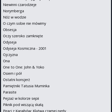
Niewinni czarodzieje
Norymberga
Nóż w wodzie
O czym sobie nie mówimy
Obsesja
Oczy szeroko zamknięte
Odyseja
Odyseja Kosmiczna - 2001
Ojczyzna
Ona
One to One: John & Yoko
Osiem i pół
Ostatni konsjerż
Pamiętniki Tatusia Muminka
Parasite
Pejzaż w kolorze sepii
Piknik pod wiszącą skałą
Piraci z Karaibów: Klątwa czarnej perły