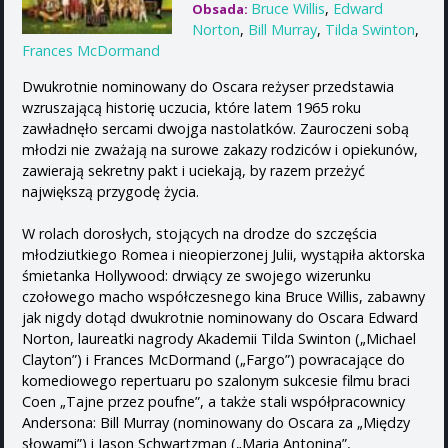
Bruce Willis
,
Edward
Obsada:
Norton
,
Bill Murray
,
Tilda Swinton
,
Frances McDormand
Dwukrotnie nominowany do Oscara reżyser przedstawia
wzruszającą historię uczucia, które latem 1965 roku
zawładnęło sercami dwojga nastolatków. Zauroczeni sobą
młodzi nie zważają na surowe zakazy rodziców i opiekunów,
zawierają sekretny pakt i uciekają, by razem przeżyć
największą przygodę życia.
W rolach dorosłych, stojących na drodze do szczęścia
młodziutkiego Romea i nieopierzonej Julii, wystąpiła aktorska
śmietanka Hollywood: drwiący ze swojego wizerunku
czołowego macho współczesnego kina Bruce Willis, zabawny
jak nigdy dotąd dwukrotnie nominowany do Oscara Edward
Norton, laureatki nagrody Akademii Tilda Swinton („Michael
Clayton”) i Frances McDormand („Fargo”) powracające do
komediowego repertuaru po szalonym sukcesie filmu braci
Coen „Tajne przez poufne”, a także stali współpracownicy
Andersona: Bill Murray (nominowany do Oscara za „Między
słowami”) i Jason Schwartzman („Maria Antonina”,