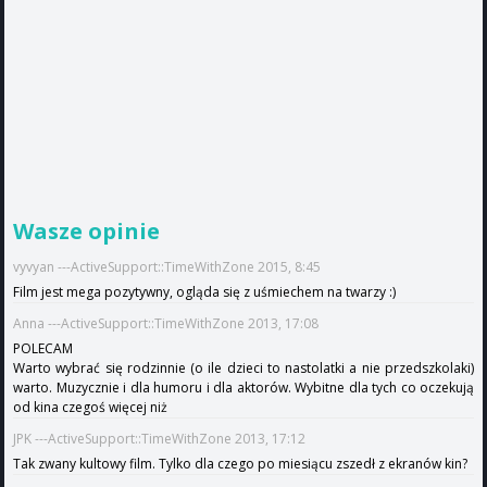
Wasze opinie
vyvyan ---ActiveSupport::TimeWithZone 2015, 8:45
Film jest mega pozytywny, ogląda się z uśmiechem na twarzy :)
Anna ---ActiveSupport::TimeWithZone 2013, 17:08
POLECAM
Warto wybrać się rodzinnie (o ile dzieci to nastolatki a nie przedszkolaki)
warto. Muzycznie i dla humoru i dla aktorów. Wybitne dla tych co oczekują
od kina czegoś więcej niż
JPK ---ActiveSupport::TimeWithZone 2013, 17:12
Tak zwany kultowy film. Tylko dla czego po miesiącu zszedł z ekranów kin?