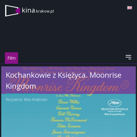
kina
.krakow.pl
Film
Kochankowie z Księżyca. Moonrise
Kingdom
Moonrise Kingdom
Reżyseria:
Wes Anderson