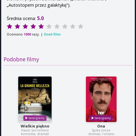
„Autostopem przez galaktykę”).
5.0
Średnia ocena:
Oceniono
razy. |
Oceń film
1000
Podobne filmy
Wielkie piękno
Ona
Paolo Sorrentino
Spike Jonze
komedia, dramat
dramat, romans