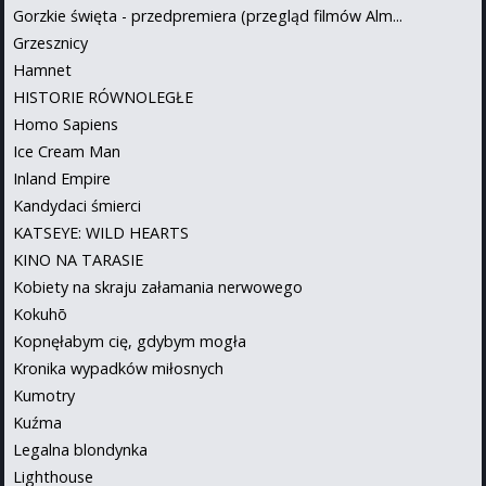
Gorzkie święta - przedpremiera (przegląd filmów Alm...
Grzesznicy
Hamnet
HISTORIE RÓWNOLEGŁE
Homo Sapiens
Ice Cream Man
Inland Empire
Kandydaci śmierci
KATSEYE: WILD HEARTS
KINO NA TARASIE
Kobiety na skraju załamania nerwowego
Kokuhō
Kopnęłabym cię, gdybym mogła
Kronika wypadków miłosnych
Kumotry
Kuźma
Legalna blondynka
Lighthouse