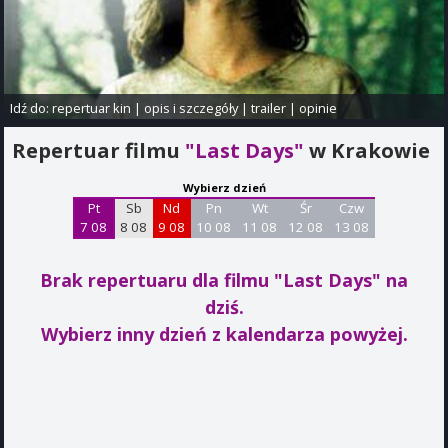
Idź do:
repertuar kin
|
opis i szczegóły
|
trailer
|
opinie
Repertuar filmu
"Last Days"
w Krakowie
Wybierz dzień
Pt
Sb
Nd
Pn
Wt
Śr
Czw
7 08
8 08
9 08
10 08
11 08
12 08
13 08
Brak repertuaru dla filmu "Last Days"
na
dziś.
Wybierz inny dzień z kalendarza powyżej.