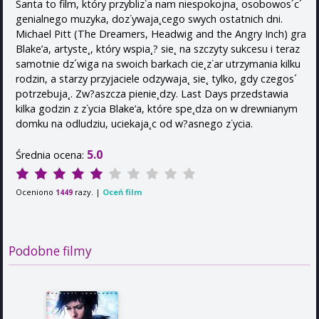
Santa to film, który przybliz˙a nam niespokojna˛ osobowos´c´
genialnego muzyka, doz˙ywaja˛cego swych ostatnich dni.
Michael Pitt (The Dreamers, Headwig and the Angry Inch) gra
Blake’a, artyste˛, który wspia˛? sie˛ na szczyty sukcesu i teraz
samotnie dz´wiga na swoich barkach cie˛z˙ar utrzymania kilku
rodzin, a starzy przyjaciele odzywaja˛ sie˛ tylko, gdy czegos´
potrzebuja˛. Zw?aszcza pienie˛dzy. Last Days przedstawia
kilka godzin z z˙ycia Blake’a, które spe˛dza on w drewnianym
domku na odludziu, uciekaja˛c od w?asnego z˙ycia.
5.0
Średnia ocena:
Oceniono
razy. |
Oceń film
1449
Podobne filmy