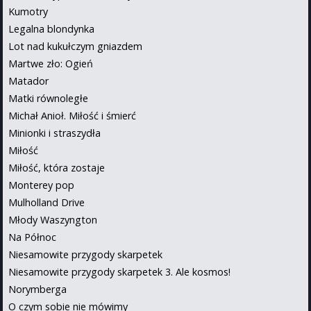
Kumotry
Legalna blondynka
Lot nad kukułczym gniazdem
Martwe zło: Ogień
Matador
Matki równoległe
Michał Anioł. Miłość i śmierć
Minionki i straszydła
Miłość
Miłość, która zostaje
Monterey pop
Mulholland Drive
Młody Waszyngton
Na Północ
Niesamowite przygody skarpetek
Niesamowite przygody skarpetek 3. Ale kosmos!
Norymberga
O czym sobie nie mówimy