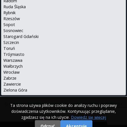
Radom
Ruda Śląska
Rybnik
Rzeszów
Sopot
Sosnowiec
Starogard Gdański
Szczecin
Toruń
Trójmiasto
Warszawa
Wałbrzych
Wrocław
Zabrze
Zawiercie
Zielona Góra
O serwisie
•
Polityka prywatności
•
Kontakt
•
iPhone
•
Android
•
Ta strona używa plików cookie do analizy ruchu i poprawy
English
doświadczenia użytkowników. Kontynuując przeglądanie,
zgadzasz się na ich użycie.
Dowiedz się więcej
Odrzuć
Akceptuję