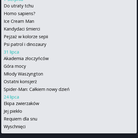
Do utraty tchu
Homo sapiens?
Ice Cream Man
Kandydaci śmierci
Pejzaż w kolorze sepii
Psi patrol i dinozaury
31 lipca
Akademia złoczyńców
Góra mocy
Młody Waszyngton
Ostatni konsjerż
Spider-Man: Całkiem nowy dzień
24 lipca
Ekipa zwierzaków
Jej piekło
Requiem dla snu
Wyschnięci