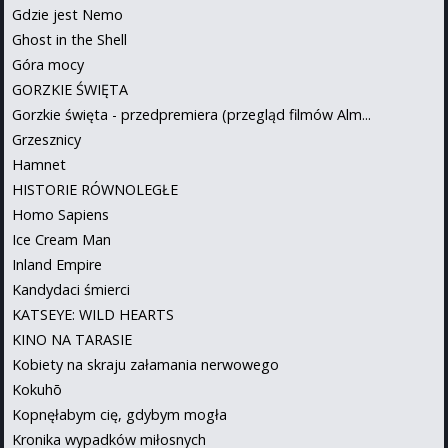
Gdzie jest Nemo
Ghost in the Shell
Góra mocy
GORZKIE ŚWIĘTA
Gorzkie święta - przedpremiera (przegląd filmów Alm...
Grzesznicy
Hamnet
HISTORIE RÓWNOLEGŁE
Homo Sapiens
Ice Cream Man
Inland Empire
Kandydaci śmierci
KATSEYE: WILD HEARTS
KINO NA TARASIE
Kobiety na skraju załamania nerwowego
Kokuhō
Kopnęłabym cię, gdybym mogła
Kronika wypadków miłosnych