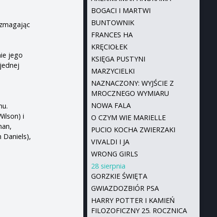
BOGACI I MARTWI
BUNTOWNIK
, zmagając
FRANCES HA
KRĘCIOŁEK
ie jego
KSIĘGA PUSTYNI
jednej
MARZYCIELKI
NAZNACZONY: WYJŚCIE Z
MROCZNEGO WYMIARU
NOWA FALA
nu.
ilson) i
O CZYM WIE MARIELLE
han,
PUCIO KOCHA ZWIERZAKI
 Daniels),
VIVALDI I JA
WRONG GIRLS
28 sierpnia
GORZKIE ŚWIĘTA
GWIAZDOZBIÓR PSA
HARRY POTTER I KAMIEŃ
FILOZOFICZNY 25. ROCZNICA