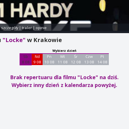
i szczegóły
|
trailer
|
opinie
u
"Locke"
w Krakowie
Wybierz dzień
Sb
Nd
Pn
Wt
Śr
Czw
Pt
8 08
9 08
10 08
11 08
12 08
13 08
14 08
Brak repertuaru dla filmu "Locke"
na dziś.
Wybierz inny dzień z kalendarza powyżej.