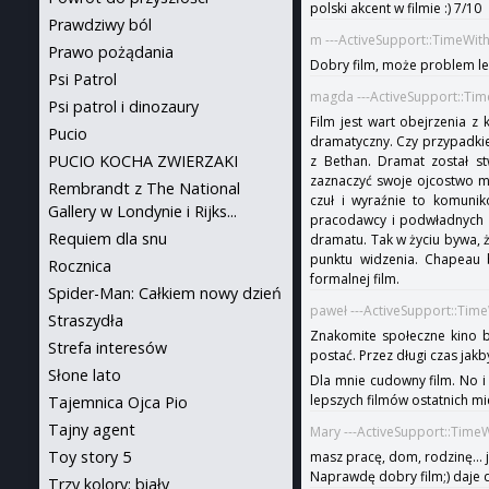
polski akcent w filmie :) 7/10
Prawdziwy ból
m ---ActiveSupport::TimeWit
Prawo pożądania
Dobry film, może problem le
Psi Patrol
magda ---ActiveSupport::Ti
Psi patrol i dinozaury
Film jest wart obejrzenia z
Pucio
dramatyczny. Czy przypadkie
PUCIO KOCHA ZWIERZAKI
z Bethan. Dramat został st
zaznaczyć swoje ojcostwo moż
Rembrandt z The National
czuł i wyraźnie to komunik
Gallery w Londynie i Rijks...
pracodawcy i podwładnych w
Requiem dla snu
dramatu. Tak w życiu bywa, ż
punktu widzenia. Chapeau b
Rocznica
formalnej film.
Spider-Man: Całkiem nowy dzień
paweł ---ActiveSupport::Tim
Straszydła
Znakomite społeczne kino br
Strefa interesów
postać. Przez długi czas ja
Słone lato
Dla mnie cudowny film. No i 
lepszych filmów ostatnich mi
Tajemnica Ojca Pio
Tajny agent
Mary ---ActiveSupport::Time
Toy story 5
masz pracę, dom, rodzinę... 
Naprawdę dobry film;) daje do
Trzy kolory: biały