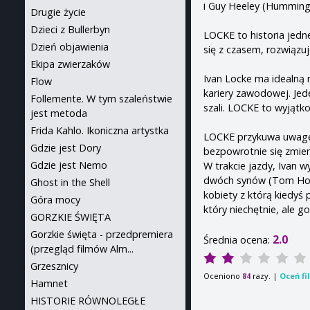
i Guy Heeley (Hummingb
Drugie życie
Dzieci z Bullerbyn
LOCKE to historia jedn
Dzień objawienia
się z czasem, rozwiązu
Ekipa zwierzaków
Ivan Locke ma idealną 
Flow
kariery zawodowej. Jed
Follemente. W tym szaleństwie
szali. LOCKE to wyjątko
jest metoda
Frida Kahlo. Ikoniczna artystka
LOCKE przykuwa uwagę 
Gdzie jest Dory
bezpowrotnie się zmie
Gdzie jest Nemo
W trakcie jazdy, Ivan w
dwóch synów (Tom Holla
Ghost in the Shell
kobiety z którą kiedyś
Góra mocy
który niechętnie, ale g
GORZKIE ŚWIĘTA
Gorzkie święta - przedpremiera
2.0
Średnia ocena:
(przegląd filmów Alm...
Grzesznicy
Oceniono
razy. |
Oceń fi
84
Hamnet
HISTORIE RÓWNOLEGŁE