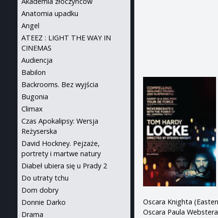
Akademia złoczyńców
Anatomia upadku
Angel
ATEEZ : LIGHT THE WAY IN
CINEMAS
Audiencja
Babilon
Backrooms. Bez wyjścia
Bugonia
Climax
Czas Apokalipsy: Wersja
Reżyserska
David Hockney. Pejzaże,
portrety i martwe natury
Diabeł ubiera się u Prady 2
Do utraty tchu
Dom dobry
Oscara Knighta (Easte
Donnie Darko
Oscara Paula Webstera
Drama