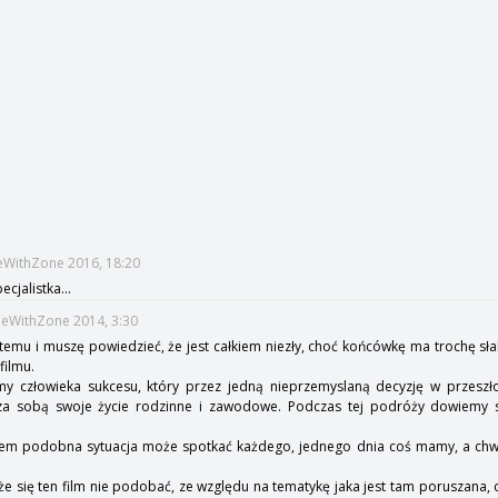
meWithZone 2016, 18:20
ecjalistka...
meWithZone 2014, 3:30
s temu i muszę powiedzieć, że jest całkiem niezły, choć końcówkę ma trochę s
filmu.
my człowieka sukcesu, który przez jedną nieprzemyslaną decyzję w przeszł
a sobą swoje życie rodzinne i zawodowe. Podczas tej podróży dowiemy si
wiem podobna sytuacja może spotkać każdego, jednego dnia coś mamy, a chwi
się ten film nie podobać, ze względu na tematykę jaka jest tam poruszana, ch