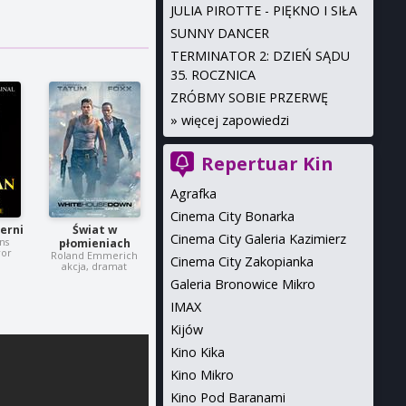
JULIA PIROTTE - PIĘKNO I SIŁA
SUNNY DANCER
TERMINATOR 2: DZIEŃ SĄDU
35. ROCZNICA
ZRÓBMY SOBIE PRZERWĘ
»
więcej zapowiedzi
Repertuar Kin
Agrafka
Cinema City Bonarka
erni
Świat w
Cinema City Galeria Kazimierz
ns
płomieniach
ror
Roland Emmerich
Cinema City Zakopianka
akcja, dramat
Galeria Bronowice Mikro
IMAX
Kijów
Kino Kika
Kino Mikro
Kino Pod Baranami