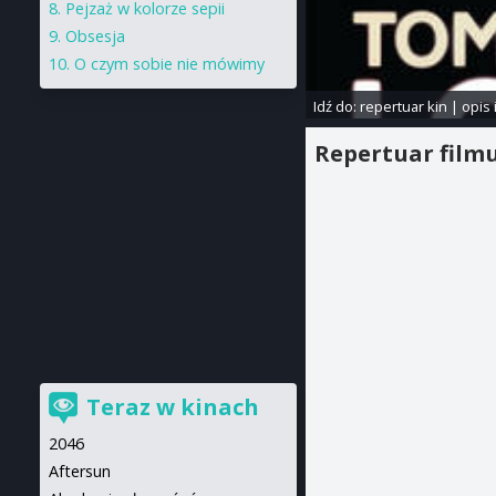
Pejzaż w kolorze sepii
Obsesja
O czym sobie nie mówimy
Idź do:
repertuar kin
|
opis 
Repertuar film
Teraz w kinach
2046
Aftersun