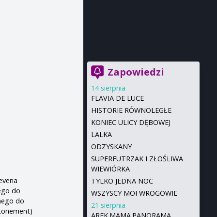
Zapowiedzi
14 sierpnia
FLAVIA DE LUCE
HISTORIE RÓWNOLEGŁE
KONIEC ULICY DĘBOWEJ
LALKA
ODZYSKANY
SUPERFUTRZAK I ZŁOŚLIWA
WIEWIÓRKA
tevena
TYLKO JEDNA NOC
ego do
WSZYSCY MOI WROGOWIE
anego do
21 sierpnia
Atonement)
AREK.MAMA.PANORAMA