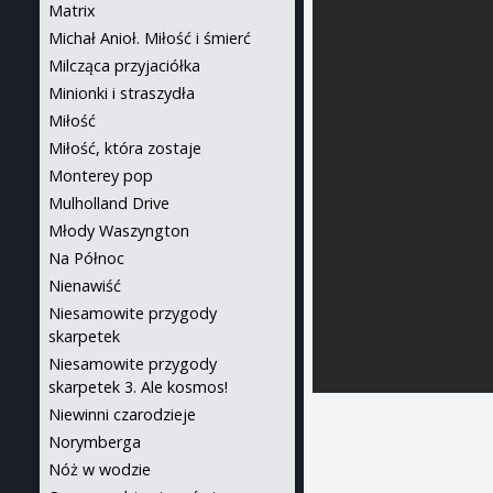
Matrix
Michał Anioł. Miłość i śmierć
Milcząca przyjaciółka
Minionki i straszydła
Miłość
Miłość, która zostaje
Monterey pop
Mulholland Drive
Młody Waszyngton
Na Północ
Nienawiść
Niesamowite przygody
skarpetek
Niesamowite przygody
skarpetek 3. Ale kosmos!
Niewinni czarodzieje
Norymberga
Nóż w wodzie