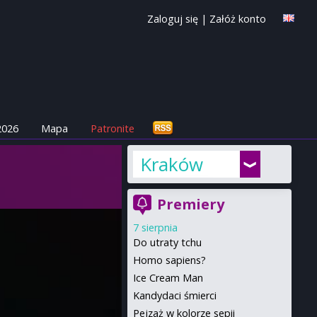
Zaloguj się
|
Załóż konto
2026
Mapa
Patronite
Kraków
Premiery
7 sierpnia
Do utraty tchu
Homo sapiens?
Ice Cream Man
Kandydaci śmierci
Pejzaż w kolorze sepii