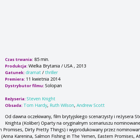
85 min.
Czas trwania:
Wielka Brytania / USA , 2013
Produkcja:
dramat
/
thriller
Gatunek:
11 kwietnia 2014
Premiera:
Solopan
Dystrybutor filmu:
Steven Knight
Reżyseria:
Tom Hardy
,
Ruth Wilson
,
Andrew Scott
Obsada:
Od dawna oczekiwany, film brytyjskiego scenarzysty i reżysera S
Knighta (Koliber) Oparty na oryginalnym scenariuszu nominowan
rn Promises, Dirty Pretty Things) i wyprodukowany przez nominow
 (Anna Karenina, Salmon Fishing in The Yemen, Eastern Promises, 