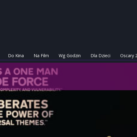
Do Kina
Na Film
Wg Godzin
Dla Dzieci
Oscary 