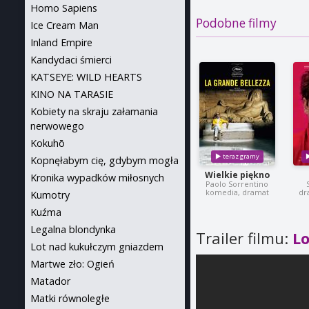
Homo Sapiens
Podobne filmy
Ice Cream Man
Inland Empire
Kandydaci śmierci
KATSEYE: WILD HEARTS
KINO NA TARASIE
Kobiety na skraju załamania
nerwowego
Kokuhō
Kopnęłabym cię, gdybym mogła
Wielkie piękno
Kronika wypadków miłosnych
Paolo Sorrentino
komedia, dramat
dr
Kumotry
Kuźma
Legalna blondynka
Trailer filmu:
L
Lot nad kukułczym gniazdem
Martwe zło: Ogień
Matador
Matki równoległe