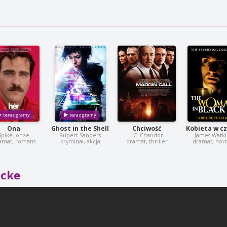
Ona
Ghost in the Shell
Chciwość
Kobieta w cz
Spike Jonze
Rupert Sanders
J.C. Chandor
James Watki
amat, romans
kryminał, akcja
dramat, thriller
dramat, hor
ocke