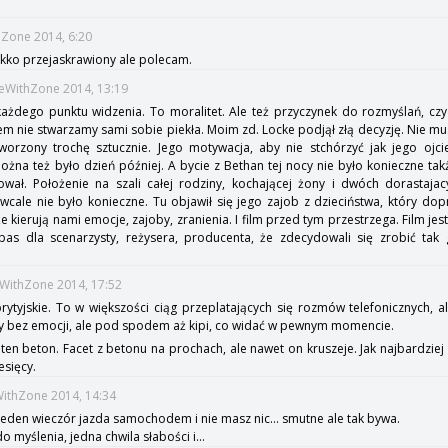
hZone 2014, 6:20
kko przejaskrawiony ale polecam.
meWithZone 2014, 13:19
 każdego punktu widzenia. To moralitet. Ale też przyczynek do rozmyślań, c
m nie stwarzamy sami sobie piekła. Moim zd. Locke podjął złą decyzję. Nie mus
worzony trochę sztucznie. Jego motywacja, aby nie stchórzyć jak jego ojcie
na też było dzień później. A bycie z Bethan tej nocy nie było konieczne takż
ował. Położenie na szali całej rodziny, kochającej żony i dwóch dorastajac
cale nie było konieczne. Tu objawił się jego zajob z dzieciństwa, który do
e kierują nami emocje, zajoby, zranienia. I film przed tym przestrzega. Film jes
as dla scenarzysty, reżysera, producenta, że zdecydowali się zrobić tak 
eWithZone 2014, 17:52
ytyjskie. To w większości ciąg przeplatających się rozmów telefonicznych, al
kby bez emocji, ale pod spodem aż kipi, co widać w pewnym momencie.
ten beton. Facet z betonu na prochach, ale nawet on kruszeje. Jak najbardziej
esięcy.
WithZone 2014, 14:34
jeden wieczór jazda samochodem i nie masz nic... smutne ale tak bywa.
 myślenia, jedna chwila słabości i...