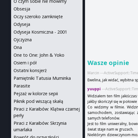
O czym sobie nie mówimy
Obsesja
Oczy szeroko zamknięte
Odyseja
Odyseja Kosmiczna - 2001
Ojczyzna
Ona
One to One: John & Yoko
Wasze opinie
Osiem i pół
Ostatni konsjerż
Marcin ---ActiveSupport::Ti
Pamiętniki Tatusia Muminka
Ewelina, jak widać, wybitna sp
Parasite
yuuppi
---ActiveSupport::Ti
Pejzaż w kolorze sepii
Widziałem ten film jakiścza
Piknik pod wiszącą skałą
jakby skończył się w połowie 
Co widzimy w filmie. Widzi
Piraci z Karaibów: Klątwa czarnej
samochodem, zostawiając z
perły
samych telefonów.
Piraci z Karaibów: Skrzynia
Jest to film uniweralny, bo
umarlaka
świat staje nam w gruzach.
Niektórym dziewczynom może 
Powrót do przyszłości