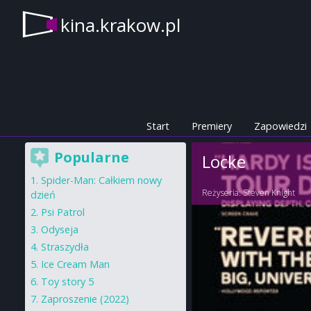
kina.krakow.pl
Start
Premiery
Zapowiedzi
Popularne
Locke
Spider-Man: Całkiem nowy
Reżyseria:
Steven Knight
dzień
Psi Patrol
Odyseja
Straszydła
Ice Cream Man
Toy story 5
Zaproszenie (2022)