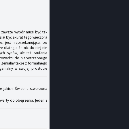
zy zawsze wybór musi być tak
iał być akurat tego wieczora
c, jest nieprzekonująca, bo
e dlatego, że nic do niej nie
ych synów, ale też zaufania
prowadził do niepotrzebnego
t genialny także z formalnego
genialny w swojej prostocie
e jakich! Świetnie stworzona
 warty do obejrzenia. Jeden z