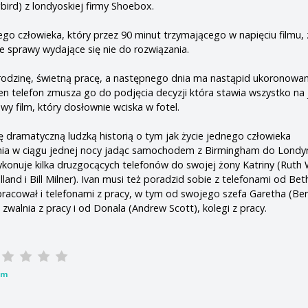
ird) z londyoskiej firmy Shoebox.
ego człowieka, który przez 90 minut trzymającego w napięciu filmu
je sprawy wydające się nie do rozwiązania.
rodzinę, świetną pracę, a następnego dnia ma nastąpid ukoronowan
en telefon zmusza go do podjęcia decyzji która stawia wszystko na 
wy film, który dosłownie wciska w fotel.
dramatyczną ludzką historią o tym jak życie jednego człowieka
nia w ciągu jednej nocy jadąc samochodem z Birmingham do Londy
ykonuje kilka druzgocących telefonów do swojej żony Katriny (Ruth W
nd i Bill Milner). Ivan musi też poradzid sobie z telefonami od Bet
 pracował i telefonami z pracy, w tym od swojego szefa Garetha (Ben
o zwalnia z pracy i od Donala (Andrew Scott), kolegi z pracy.
lm