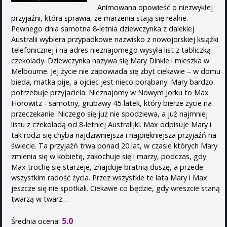
Animowana opowieść o niezwykłej
przyjaźni, która sprawia, że marzenia stają się realne.
Pewnego dnia samotna 8-letnia dziewczynka z dalekiej
Australii wybiera przypadkowe nazwisko z nowojorskiej książki
telefonicznej i na adres nieznajomego wysyła list z tabliczką
czekolady. Dziewczynka nazywa się Mary Dinkle i mieszka w
Melbourne. Jej życie nie zapowiada się zbyt ciekawie – w domu
bieda, matka pije, a ojciec jest nieco porąbany. Mary bardzo
potrzebuje przyjaciela. Nieznajomy w Nowym Jorku to Max
Horowitz - samotny, grubawy 45-latek, który bierze życie na
przeczekanie. Niczego się już nie spodziewa, a już najmniej
listu z czekoladą od 8-letniej Australijki. Max odpisuje Mary i
tak rodzi się chyba najdziwniejsza i najpiękniejsza przyjaźń na
świecie. Ta przyjaźń trwa ponad 20 lat, w czasie których Mary
zmienia się w kobietę, zakochuje się i marzy, podczas, gdy
Max trochę się starzeje, znajduje bratnią duszę, a przede
wszystkim radość życia. Przez wszystkie te lata Mary i Max
jeszcze się nie spotkali. Ciekawe co będzie, gdy wreszcie staną
twarzą w twarz…
5.0
Średnia ocena: