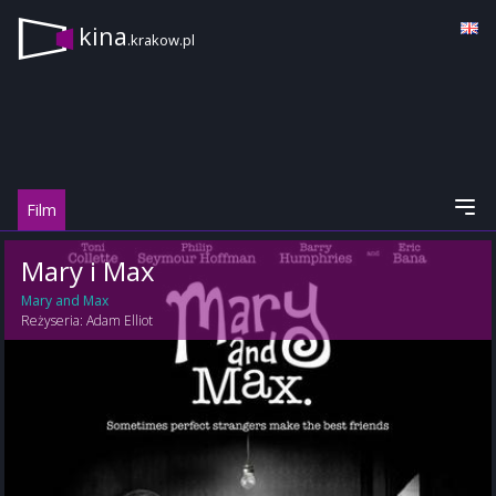
kina
.krakow.pl
Film
Mary i Max
Mary and Max
Reżyseria:
Adam Elliot