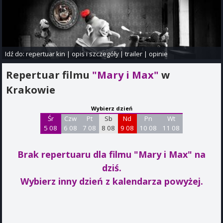
Idź do:
repertuar kin
|
opis i szczegóły
|
trailer
|
opinie
Repertuar filmu
"Mary i Max"
w
Krakowie
Wybierz dzień
Śr
Czw
Pt
Sb
Nd
Pn
Wt
5 08
6 08
7 08
8 08
9 08
10 08
11 08
Brak repertuaru dla filmu "Mary i Max"
na
dziś.
Wybierz inny dzień z kalendarza powyżej.