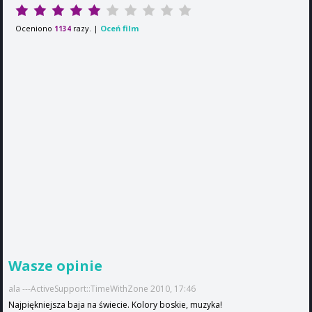
Oceniono
razy. |
Oceń film
1134
Wasze opinie
ala ---ActiveSupport::TimeWithZone 2010, 17:46
Najpiękniejsza baja na świecie. Kolory boskie, muzyka!