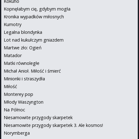
Kokuhō
Kopnęłabym cię, gdybym mogła
Kronika wypadków miłosnych
Kumotry
Legalna blondynka
Lot nad kukułczym gniazdem
Martwe zło: Ogień
Matador
Matki równoległe
Michał Anioł. Miłość i śmierć
Minionki i straszydła
Miłość
Monterey pop
Młody Waszyngton
Na Północ
Niesamowite przygody skarpetek
Niesamowite przygody skarpetek 3. Ale kosmos!
Norymberga