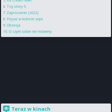
Ice Cream Man
Toy story 5
Zaproszenie (2022)
Pejzaż w kolorze sepii
Obsesja
O czym sobie nie mówimy
Teraz w kinach