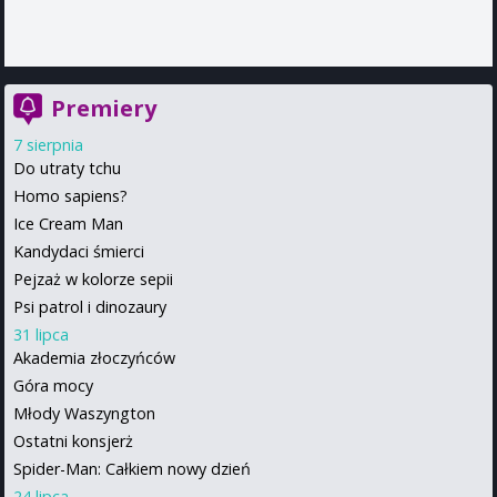
Premiery
7 sierpnia
Do utraty tchu
Homo sapiens?
Ice Cream Man
Kandydaci śmierci
Pejzaż w kolorze sepii
Psi patrol i dinozaury
31 lipca
Akademia złoczyńców
Góra mocy
Młody Waszyngton
Ostatni konsjerż
Spider-Man: Całkiem nowy dzień
24 lipca