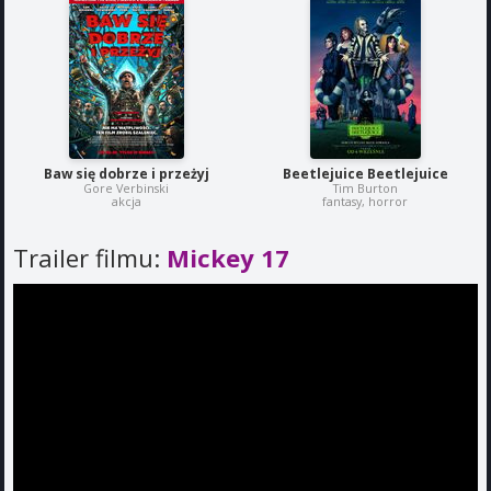
Baw się dobrze i przeżyj
Beetlejuice Beetlejuice
Gore Verbinski
Tim Burton
akcja
fantasy, horror
Trailer filmu:
Mickey 17