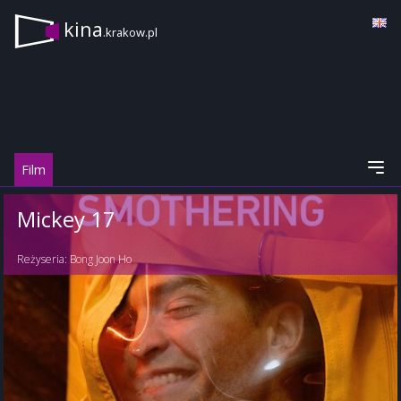
kina
.krakow.pl
Film
Mickey 17
Reżyseria:
Bong Joon Ho