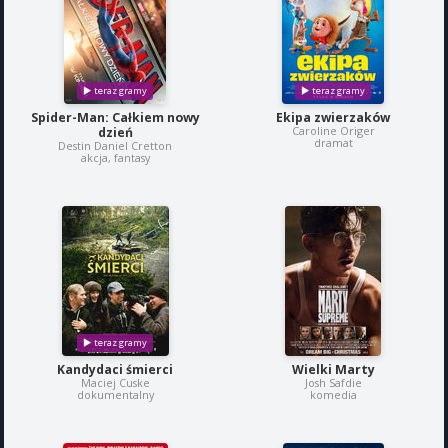
Spider-Man: Całkiem nowy
Ekipa zwierzaków
Caroline Origer
dzień
dramat
Destin Daniel Cretton
akcja, fantasy
Kandydaci śmierci
Wielki Marty
Maciej Cuske
Josh Safdie
dokumentalny
komedia