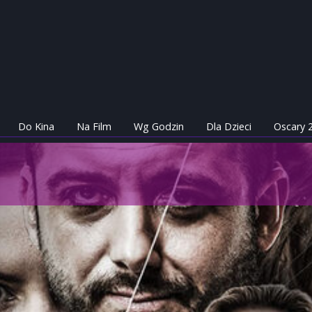
Do Kina
Na Film
Wg Godzin
Dla Dzieci
Oscary 