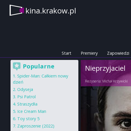
kina.krakow.pl
Start
Premiery
Zapowiedzi
Popularne
Nieprzyjaciel
Spider-Man: Całkiem nowy
Reżyseria:
Michał Krzywicki
dzień
Odyseja
Psi Patrol
Straszydła
Ice Cream Man
Toy story 5
Zaproszenie (2022)