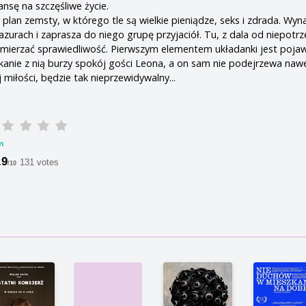
nsę na szczęśliwe życie.
 plan zemsty, w którego tle są wielkie pieniądze, seks i zdrada. Wy
urach i zaprasza do niego grupę przyjaciół. Tu, z dala od niepotr
mierzać sprawiedliwość. Pierwszym elementem układanki jest pojawi
nie z nią burzy spokój gości Leona, a on sam nie podejrzewa nawe
miłości, będzie tak nieprzewidywalny...
m
.9
131 votes
/10