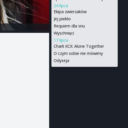
24 lipca
Ekipa zwierzaków
Jej piekło
Requiem dla snu
Wyschnięci
17 lipca
Charli XCX: Alone Together
O czym sobie nie mówimy
Odyseja