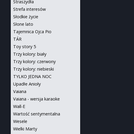
Straszydła
Strefa interesów
Słodkie życie
Słone lato
Tajemnica Ojca Pio
TÁR
Toy story 5
Trzy kolory: biały
Trzy kolory: czerwony
Trzy kolory: niebieski
TYLKO JEDNA NOC
Upadłe Anioły
Vaiana
Vaiana - wersja karaoke
Wall-E
Wartość sentymentalna
Wesele
Wielki Marty