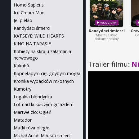
Homo Sapiens
Ice Cream Man
Jej piekło
Kandydaci śmierci
Kandydaci śmierci
Osta
Maciej Cuske
Ga
KATSEYE: WILD HEARTS
dokumentalny
KINO NA TARASIE
Kobiety na skraju załamania
nerwowego
Trailer filmu:
Ni
Kokuhō
Kopnęłabym cię, gdybym mogła
Kronika wypadków miłosnych
Kumotry
Legalna blondynka
Lot nad kukułczym gniazdem
Martwe zło: Ogień
Matador
Matki równoległe
Michał Anioł. Miłość i śmierć