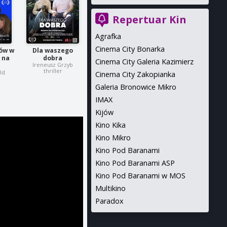
Repertuar Kin
Agrafka
Cinema City Bonarka
ów w
Dla waszego
 na
dobra
Cinema City Galeria Kazimierz
Ireneusz Grzyb
thriller
ld
Cinema City Zakopianka
Galeria Bronowice Mikro
IMAX
Kijów
Kino Kika
Kino Mikro
Kino Pod Baranami
Kino Pod Baranami ASP
Kino Pod Baranami w MOS
Multikino
Paradox