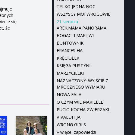
TYLKO JEDNA NOC
najmuje
WSZYSCY MOI WROGOWIE
zebnych
enie się
21 sierpnia
t, że
AREK.MAMA.PANORAMA
BOGACI I MARTWI
BUNTOWNIK
FRANCES HA
KRĘCIOŁEK
KSIĘGA PUSTYNI
MARZYCIELKI
NAZNACZONY: WYJŚCIE Z
MROCZNEGO WYMIARU
NOWA FALA
O CZYM WIE MARIELLE
PUCIO KOCHA ZWIERZAKI
VIVALDI I JA
WRONG GIRLS
»
więcej zapowiedzi