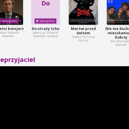
Do
tni konsjerż
Do utraty tchu
Martwi przed
Nie ma duch
ston Solnicki
Jean-Luc Godard
świtem
mieszkaniu
dramat
dramat, romans
Dawid Torrone
Dobrej
horror
Emi Buchwa
dramat
eprzyjaciel