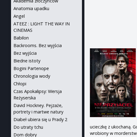
Akademia złoczyńców
Anatomia upadku
Angel
ATEEZ : LIGHT THE WAY IN
CINEMAS
Babilon
Backrooms. Bez wyjścia
Bez wyjścia
Biedne istoty
Bogini Partenope
Chronologia wody
Chłopi
Czas Apokalipsy: Wersja
Reżyserska
David Hockney. Pejzaże,
portrety i martwe natury
Diabeł ubiera się u Prady 2
ucieczkę z ukochaną. 
Do utraty tchu
wrobiony w morderstwo. 
Dom dobry