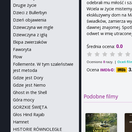
odebrali mu miłość i sza
Drugie życie
Wciela w życie misterny
Dzieci z Bullerbyn
ekskluzywny dom na Maz
Dzień objawienia
świadków, zamierza wy
dawnej znajomej. Spotka
Dziewczyna we mgle
odwet w imię utraconej 
Dziewczyna z igłą
Ekipa zwierzaków
0.0
Średnia ocena:
Faworyta
Flow
Oceniono
razy. |
Oceń fil
0
Follemente. W tym szaleństwie
Ocena
:
3
IMDb©
jest metoda
Gdzie jest Dory
Gdzie jest Nemo
Ghost in the Shell
Podobne filmy
Góra mocy
GORZKIE ŚWIĘTA
Głos Hind Rajab
Hamnet
HISTORIE RÓWNOLEGŁE