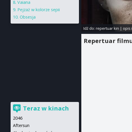
Vaiana
Pejzaż w kolorze sepii
Obsesja
Idź do:
repertuar kin
|
opis 
Repertuar film
Teraz w kinach
2046
Aftersun