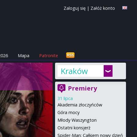
Zaloguj się
|
Załóż konto
2026
Mapa
Patronite
Kraków
Premiery
31 lipca
Akademia złoczyńców
Góra mocy
Młody Waszyngton
Ostatni konsjerż
Spider-Man: Całkiem nowy dzień