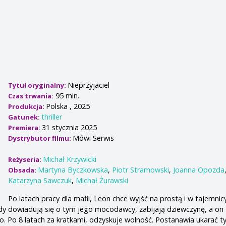
Nieprzyjaciel
Tytuł oryginalny:
95 min.
Czas trwania:
Polska , 2025
Produkcja:
thriller
Gatunek:
31 stycznia 2025
Premiera:
Mówi Serwis
Dystrybutor filmu:
Michał Krzywicki
Reżyseria:
Martyna Byczkowska
,
Piotr Stramowski
,
Joanna Opozda
Obsada:
Katarzyna Sawczuk
,
Michał Żurawski
Po latach pracy dla mafii, Leon chce wyjść na prostą i w tajemnic
Gdy dowiadują się o tym jego mocodawcy, zabijają dziewczynę, a on
Po 8 latach za kratkami, odzyskuje wolność. Postanawia ukarać tyc