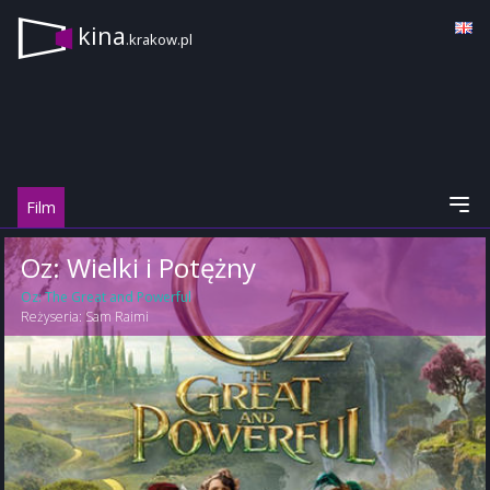
kina
.krakow.pl
Film
Oz: Wielki i Potężny
Oz: The Great and Powerful
Reżyseria:
Sam Raimi