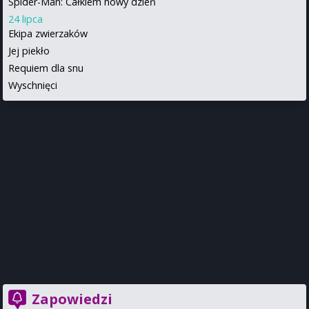
Spider-Man: Całkiem nowy dzień
24 lipca
Ekipa zwierzaków
Jej piekło
Requiem dla snu
Wyschnięci
Zapowiedzi