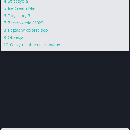
Straszydła
Ice Cream Man
Toy story 5
Zaproszenie (2022)
Pejzaż w kolorze sepii
Obsesja
O czym sobie nie mówimy