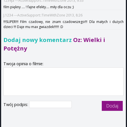
1234ja ---ActiveSupport::TimeWithZone 2013, 9:33
film piękny .... ! fajne efekty.... miły dla oczu ;)
J.1234 ---ActiveSupport::TimeWithZone 2013, 8:26
!!!SUPER!!! Film czadowy, nie znam czadowszego!!! Dla małych i dużych
dzieci !!! Daje mu max gwiazdek!!!!!! :D
Dodaj nowy komentarz
Oz: Wielki i
Potężny
Twoja opinia o filmie:
Twój podpis: