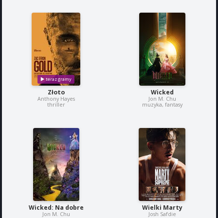
Złoto
Wicked
Anthony Hayes
Jon M. Chu
thriller
muzyka, fantasy
Wicked: Na dobre
Wielki Marty
Jon M. Chu
Josh Safdie