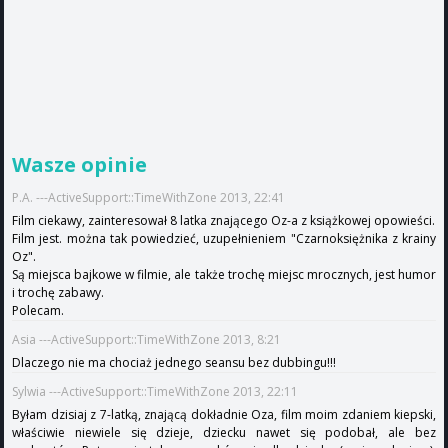
Wasze opinie
P.A. ---ActiveSupport::TimeWithZone 2013, 22:41
Film ciekawy, zainteresował 8 latka znającego Oz-a z książkowej opowieści.
Film jest. można tak powiedzieć, uzupełnieniem "Czarnoksiężnika z krainy
Oz".
Są miejsca bajkowe w filmie, ale także trochę miejsc mrocznych, jest humor
i trochę zabawy.
Polecam.
Asia ---ActiveSupport::TimeWithZone 2013, 8:21
Dlaczego nie ma chociaż jednego seansu bez dubbingu!!!
Sylwia ---ActiveSupport::TimeWithZone 2013, 22:11
Byłam dzisiaj z 7-latką, znającą dokładnie Oza, film moim zdaniem kiepski,
właściwie niewiele się dzieje, dziecku nawet się podobał, ale bez