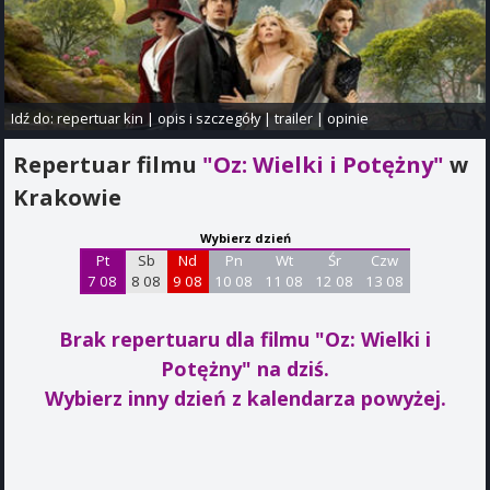
Idź do:
repertuar kin
|
opis i szczegóły
|
trailer
|
opinie
Repertuar filmu
"Oz: Wielki i Potężny"
w
Krakowie
Wybierz dzień
Pt
Sb
Nd
Pn
Wt
Śr
Czw
7 08
8 08
9 08
10 08
11 08
12 08
13 08
Brak repertuaru dla filmu "Oz: Wielki i
Potężny"
na dziś.
Wybierz inny dzień z kalendarza powyżej.