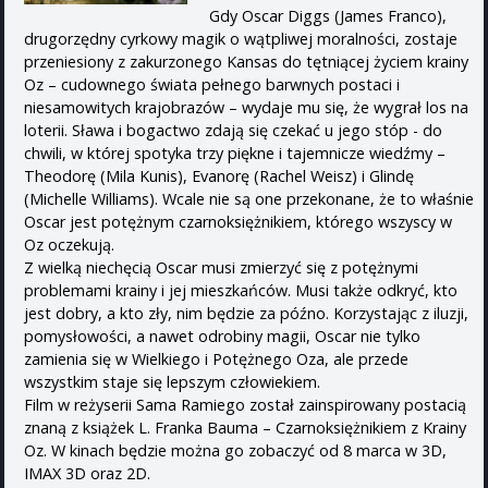
Gdy Oscar Diggs (James Franco),
drugorzędny cyrkowy magik o wątpliwej moralności, zostaje
przeniesiony z zakurzonego Kansas do tętniącej życiem krainy
Oz – cudownego świata pełnego barwnych postaci i
niesamowitych krajobrazów – wydaje mu się, że wygrał los na
loterii. Sława i bogactwo zdają się czekać u jego stóp - do
chwili, w której spotyka trzy piękne i tajemnicze wiedźmy –
Theodorę (Mila Kunis), Evanorę (Rachel Weisz) i Glindę
(Michelle Williams). Wcale nie są one przekonane, że to właśnie
Oscar jest potężnym czarnoksiężnikiem, którego wszyscy w
Oz oczekują.
Z wielką niechęcią Oscar musi zmierzyć się z potężnymi
problemami krainy i jej mieszkańców. Musi także odkryć, kto
jest dobry, a kto zły, nim będzie za późno. Korzystając z iluzji,
pomysłowości, a nawet odrobiny magii, Oscar nie tylko
zamienia się w Wielkiego i Potężnego Oza, ale przede
wszystkim staje się lepszym człowiekiem.
Film w reżyserii Sama Ramiego został zainspirowany postacią
znaną z książek L. Franka Bauma – Czarnoksiężnikiem z Krainy
Oz. W kinach będzie można go zobaczyć od 8 marca w 3D,
IMAX 3D oraz 2D.