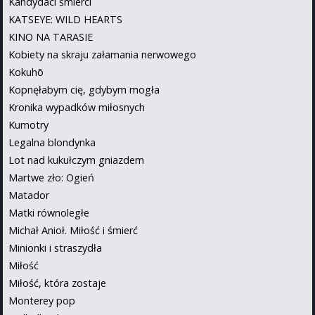
Kandydaci śmierci
KATSEYE: WILD HEARTS
KINO NA TARASIE
Kobiety na skraju załamania nerwowego
Kokuhō
Kopnęłabym cię, gdybym mogła
Kronika wypadków miłosnych
Kumotry
Legalna blondynka
Lot nad kukułczym gniazdem
Martwe zło: Ogień
Matador
Matki równoległe
Michał Anioł. Miłość i śmierć
Minionki i straszydła
Miłość
Miłość, która zostaje
Monterey pop