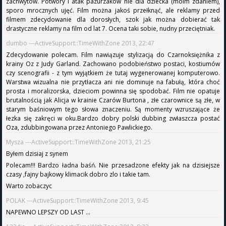
zachwytów. Potwory i atak pazurzaków nie dla dziecka (moim zdaniem),
sporo mrocznych ujęć. Film można jakoś przełknąć, ale reklamy przed
filmem zdecydowanie dla dorosłych, szok jak można dobierać tak
drastyczne reklamy na film od lat 7. Ocena taki sobie, nudny przeciętniak.
dumbo ---ActiveSupport::TimeWithZone 2013, 22:47
Zdecydowanie polecam. Film nawiązuje stylizacją do Czarnoksiężnika z
krainy Oz z Judy Garland. Zachowano podobieństwo postaci, kostiumów
czy scenografii - z tym wyjątkiem że tutaj wygenerowanej komputerowo.
Warstwa wizualna nie przytłacza ani nie dominuje na fabułą, która choć
prosta i moralizorska, dzieciom powinna się spodobać. Film nie opatuje
brutalnością jak Alicja w krainie Czarów Burtona , złe czarownice są złe, w
starym baśniowym tego słowa znaczeniu. Są momenty wzruszające że
łezka się zakręci w oku.Bardzo dobry polski dubbing zwłaszcza postać
Oza, zdubbingowana przez Antoniego Pawlickiego.
Mysza ---ActiveSupport::TimeWithZone 2013, 21:25
Byłem dzisiaj z synem
Polecam!!! Bardzo ładna baśń. Nie przesadzone efekty jak na dzisiejsze
czasy ,fajny bajkowy klimacik dobro zlo i takie tam.
Warto zobaczyc
POLAK ---ActiveSupport::TimeWithZone 2013, 9:45
NAPEWNO LEPSZY OD LAST ...