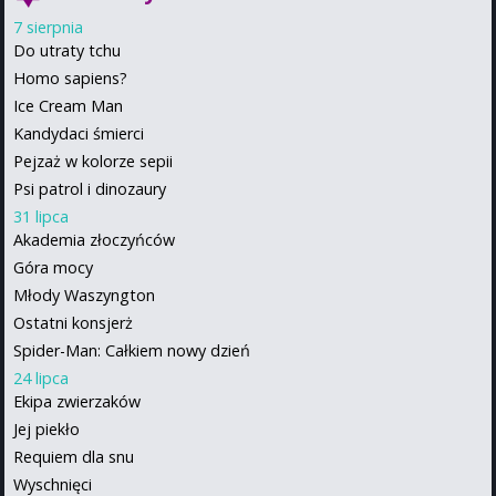
7 sierpnia
Do utraty tchu
Homo sapiens?
Ice Cream Man
Kandydaci śmierci
Pejzaż w kolorze sepii
Psi patrol i dinozaury
31 lipca
Akademia złoczyńców
Góra mocy
Młody Waszyngton
Ostatni konsjerż
Spider-Man: Całkiem nowy dzień
24 lipca
Ekipa zwierzaków
Jej piekło
Requiem dla snu
Wyschnięci