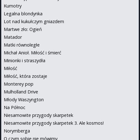
Kumotry
Legalna blondynka
Lot nad kukułczym gniazdem
Martwe zło: Ogień
Matador
Matki równoległe
Michał Anioł. Miłość i śmierć
Minionki i straszydła
Miłość
Miłość, która zostaje
Monterey pop
Mulholland Drive
Młody Waszyngton
Na Północ
Niesamowite przygody skarpetek
Niesamowite przygody skarpetek 3. Ale kosmos!
Norymberga
O czym sobie nie mówimy