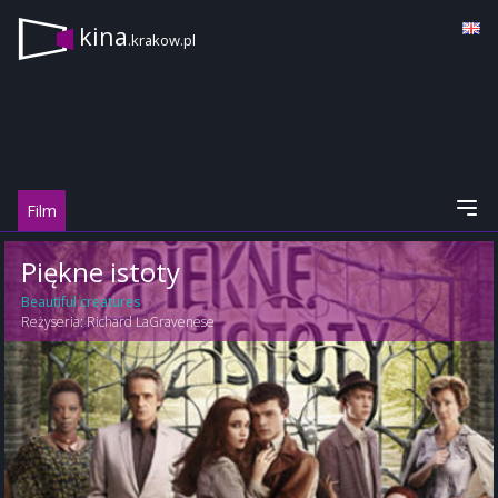
kina
.krakow.pl
Film
Piękne istoty
Beautiful creatures
Reżyseria:
Richard LaGravenese