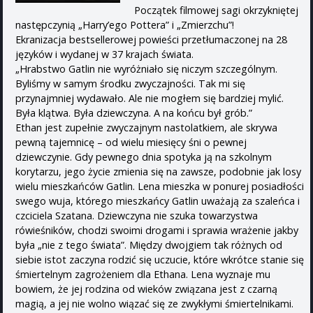
Początek filmowej sagi okrzykniętej
następczynią „Harry’ego Pottera” i „Zmierzchu”!
Ekranizacja bestsellerowej powieści przetłumaczonej na 28
języków i wydanej w 37 krajach świata.
„Hrabstwo Gatlin nie wyróżniało się niczym szczególnym.
Byliśmy w samym środku zwyczajności. Tak mi się
przynajmniej wydawało. Ale nie mogłem się bardziej mylić.
Była klątwa. Była dziewczyna. A na końcu był grób.”
Ethan jest zupełnie zwyczajnym nastolatkiem, ale skrywa
pewną tajemnicę – od wielu miesięcy śni o pewnej
dziewczynie. Gdy pewnego dnia spotyka ją na szkolnym
korytarzu, jego życie zmienia się na zawsze, podobnie jak losy
wielu mieszkańców Gatlin. Lena mieszka w ponurej posiadłości
swego wuja, którego mieszkańcy Gatlin uważają za szaleńca i
czciciela Szatana. Dziewczyna nie szuka towarzystwa
rówieśników, chodzi swoimi drogami i sprawia wrażenie jakby
była „nie z tego świata”. Między dwojgiem tak różnych od
siebie istot zaczyna rodzić się uczucie, które wkrótce stanie się
śmiertelnym zagrożeniem dla Ethana. Lena wyznaje mu
bowiem, że jej rodzina od wieków związana jest z czarną
magią, a jej nie wolno wiązać się ze zwykłymi śmiertelnikami.