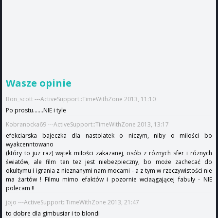
Wasze opinie
Bon_scott ---ActiveSupport::TimeWithZone 2013, 11:10
Po prostu.......NIE i tyle
Kobranocka69 ---ActiveSupport::TimeWithZone 2013, 13:17
efekciarska bajeczka dla nastolatek o niczym, niby o milości bo
wyakcenntowano
(który to juz raz) wątek miłości zakazanej, osób z róznych sfer i róznych
światów, ale film ten tez jest niebezpieczny, bo może zachecać do
okultymu i igrania z nieznanymi nam mocami - a z tym w rzeczywistości nie
ma żartów ! Filmu mimo efaktów i pozornie wciaągającej fabuły - NIE
polecam !!
jojo ---ActiveSupport::TimeWithZone 2013, 21:47
to dobre dla gimbusiar i to blondi