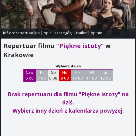
Idź do:
repertuar kin
|
opis i szczegóły
|
trailer
|
opinie
Repertuar filmu
"Piękne istoty"
w
Krakowie
Wybierz dzień
Czw
Pt
Sb
Nd
Pn
Wt
Śr
6 08
7 08
8 08
9 08
10 08
11 08
12 08
Brak repertuaru dla filmu "Piękne istoty"
na
dziś.
Wybierz inny dzień z kalendarza powyżej.