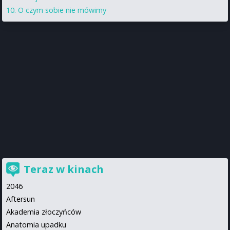
O czym sobie nie mówimy
Teraz w kinach
2046
Aftersun
Akademia złoczyńców
Anatomia upadku