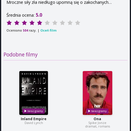
Mroczne siły zła niedługo upomną się o zakochanych…
5.0
Średnia ocena:
Oceniono
razy. |
Oceń film
504
Podobne filmy
Inland Empire
Ona
David Lynch
Spike Jonze
dramat, romans