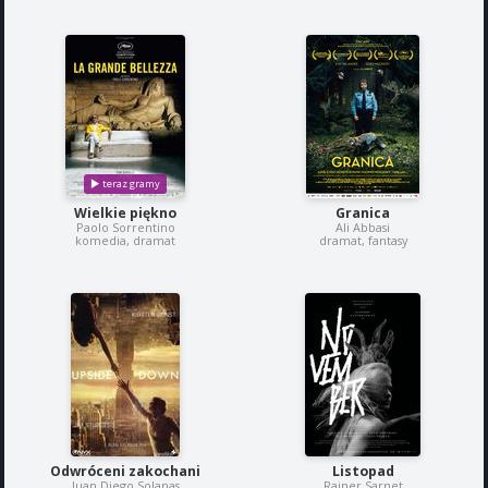
Wielkie piękno
Granica
Paolo Sorrentino
Ali Abbasi
komedia, dramat
dramat, fantasy
Odwróceni zakochani
Listopad
Juan Diego Solanas
Rainer Sarnet