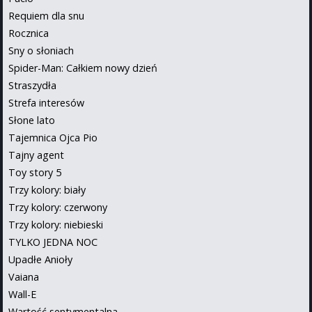
Requiem dla snu
Rocznica
Sny o słoniach
Spider-Man: Całkiem nowy dzień
Straszydła
Strefa interesów
Słone lato
Tajemnica Ojca Pio
Tajny agent
Toy story 5
Trzy kolory: biały
Trzy kolory: czerwony
Trzy kolory: niebieski
TYLKO JEDNA NOC
Upadłe Anioły
Vaiana
Wall-E
Wartość sentymentalna