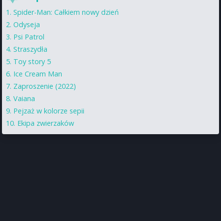
Spider-Man: Całkiem nowy dzień
Odyseja
Psi Patrol
Straszydła
Toy story 5
Ice Cream Man
Zaproszenie (2022)
Vaiana
Pejzaż w kolorze sepii
Ekipa zwierzaków