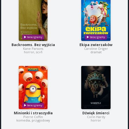
Backrooms. Bez wyjścia
Ekipa zwierzaków
Kane Parsons
Caroline Origer
horror, sci-fi
dramat
Minionki i straszydła
Dźwięk śmierci
Pierre Coffin
Corin Hardy
komedia, przygodowy
horror