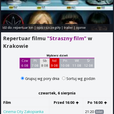
Idź do:
repertuar kin
|
opis i szczegóły
|
trailer
|
opinie
Repertuar filmu
"Straszny film"
w
Krakowie
Wybierz dzień
Czw
Pt
Sb
Nd
Pn
Wt
Śr
6 08
7 08
8 08
9 08
10 08
11 08
12 08
Grupuj wg pory dnia
Sortuj wg godzin
czwartek, 6 sierpnia
Film
Przed 16:00
Po 16:00
Cinema City Zakopianka
21:20
bilet