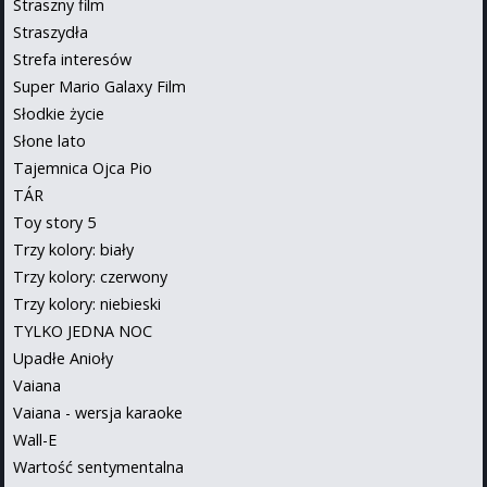
Straszny film
Straszydła
Strefa interesów
Super Mario Galaxy Film
Słodkie życie
Słone lato
Tajemnica Ojca Pio
TÁR
Toy story 5
Trzy kolory: biały
Trzy kolory: czerwony
Trzy kolory: niebieski
TYLKO JEDNA NOC
Upadłe Anioły
Vaiana
Vaiana - wersja karaoke
Wall-E
Wartość sentymentalna