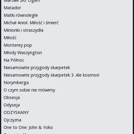
Martwe zło: Ogień
Matador
Matki równoległe
Michał Anioł. Miłość i śmierć
Minionki i straszydła
Miłość
Monterey pop
Młody Waszyngton
Na Północ
Niesamowite przygody skarpetek
Niesamowite przygody skarpetek 3. Ale kosmos!
Norymberga
O czym sobie nie mówimy
Obsesja
Odyseja
ODZYSKANY
Ojczyzna
One to One: John & Yoko