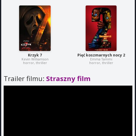
Krzyk 7
Pięć koszmarnych nocy 2
Kevin Williamson
Emma Tammi
horror, thriller
horror, thriller
Trailer filmu:
Straszny film