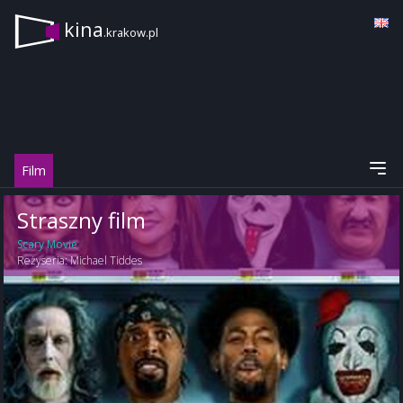
kina
.krakow.pl
Film
Straszny film
Scary Movie
Reżyseria:
Michael Tiddes