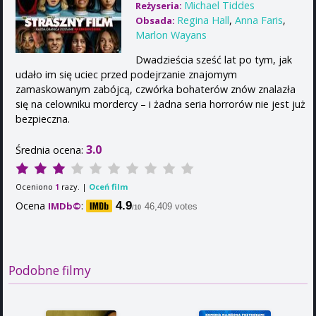
Michael Tiddes
Reżyseria:
Regina Hall
,
Anna Faris
,
Obsada:
Marlon Wayans
Dwadzieścia sześć lat po tym, jak
udało im się uciec przed podejrzanie znajomym
zamaskowanym zabójcą, czwórka bohaterów znów znalazła
się na celowniku mordercy – i żadna seria horrorów nie jest już
bezpieczna.
3.0
Średnia ocena:
Oceniono
razy. |
Oceń film
1
Ocena
:
4.9
IMDb©
46,409 votes
/10
Podobne filmy