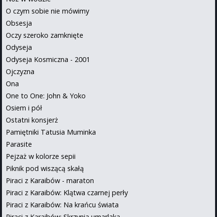
O czym sobie nie mówimy
Obsesja
Oczy szeroko zamknięte
Odyseja
Odyseja Kosmiczna - 2001
Ojczyzna
Ona
One to One: John & Yoko
Osiem i pół
Ostatni konsjerż
Pamiętniki Tatusia Muminka
Parasite
Pejzaż w kolorze sepii
Piknik pod wiszącą skałą
Piraci z Karaibów - maraton
Piraci z Karaibów: Klątwa czarnej perły
Piraci z Karaibów: Na krańcu świata
Piraci z Karaibów: Skrzynia umarlaka