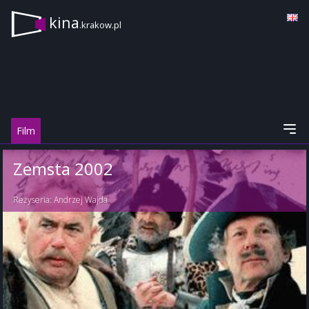
kina
.krakow.pl
Film
Zemsta 2002
Reżyseria:
Andrzej Wajda