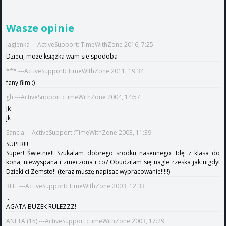
Wasze opinie
jagienka ---ActiveSupport::TimeWithZone 2016, 7:25
Dzieci, może książka wam sie spodoba
*** ---ActiveSupport::TimeWithZone 2011, 19:34
fany film :)
gh ---ActiveSupport::TimeWithZone 2004, 14:57
jk
jk
Sancia ---ActiveSupport::TimeWithZone 2003, 11:39
SUPER!!!
Super! Świetnie!! Szukalam dobrego srodku nasennego. Idę z klasa do
kona, niewyspana i zmeczona i co? Obudzilam się nagle rzeska jak nigdy!
Dzieki ci Zemsto!! (teraz muszę napisac wypracowanie!!!!!)
RH+ ---ActiveSupport::TimeWithZone 2003, 12:33
...
AGATA BUZEK RULEZZZ!
ANETA (15) ---ActiveSupport::TimeWithZone 2003, 17:29