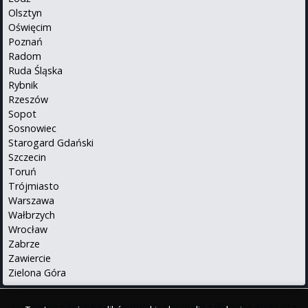
Olsztyn
Oświęcim
Poznań
Radom
Ruda Śląska
Rybnik
Rzeszów
Sopot
Sosnowiec
Starogard Gdański
Szczecin
Toruń
Trójmiasto
Warszawa
Wałbrzych
Wrocław
Zabrze
Zawiercie
Zielona Góra
O serwisie
•
Polityka prywatności
•
Kontakt
•
iPhone
•
Android
•