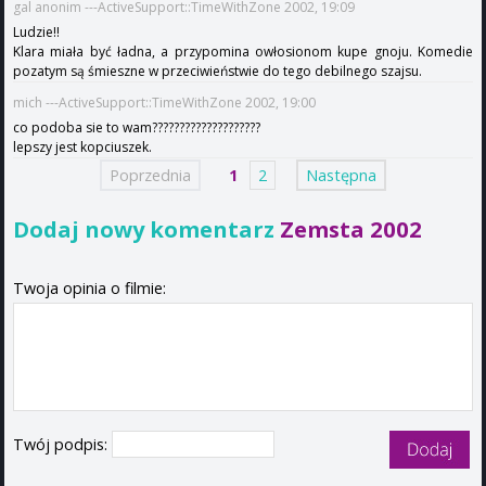
gal anonim ---ActiveSupport::TimeWithZone 2002, 19:09
Ludzie!!
Klara miała być ładna, a przypomina owłosionom kupe gnoju. Komedie
pozatym są śmieszne w przeciwieństwie do tego debilnego szajsu.
mich ---ActiveSupport::TimeWithZone 2002, 19:00
co podoba sie to wam????????????????????
lepszy jest kopciuszek.
Poprzednia
1
2
Następna
Dodaj nowy komentarz
Zemsta 2002
Twoja opinia o filmie:
Twój podpis: