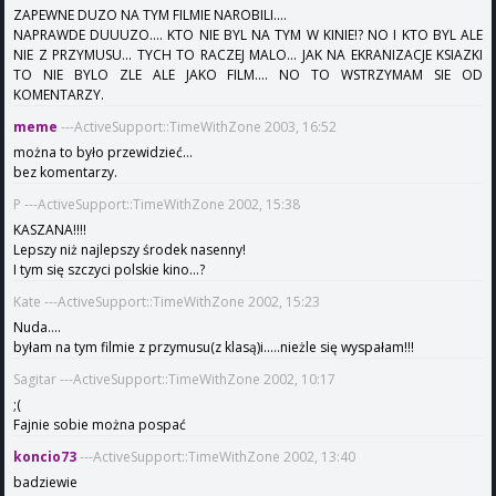
ZAPEWNE DUZO NA TYM FILMIE NAROBILI....
NAPRAWDE DUUUZO.... KTO NIE BYL NA TYM W KINIE!? NO I KTO BYL ALE
NIE Z PRZYMUSU... TYCH TO RACZEJ MALO... JAK NA EKRANIZACJE KSIAZKI
TO NIE BYLO ZLE ALE JAKO FILM.... NO TO WSTRZYMAM SIE OD
KOMENTARZY.
meme
---ActiveSupport::TimeWithZone 2003, 16:52
można to było przewidzieć...
bez komentarzy.
P ---ActiveSupport::TimeWithZone 2002, 15:38
KASZANA!!!!
Lepszy niż najlepszy środek nasenny!
I tym się szczyci polskie kino...?
Kate ---ActiveSupport::TimeWithZone 2002, 15:23
Nuda....
byłam na tym filmie z przymusu(z klasą)i.....nieżle się wyspałam!!!
Sagitar ---ActiveSupport::TimeWithZone 2002, 10:17
;(
Fajnie sobie można pospać
koncio73
---ActiveSupport::TimeWithZone 2002, 13:40
badziewie