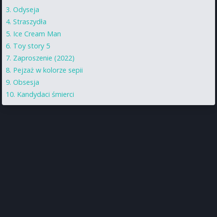
Odyseja
Straszydła
Ice Cream Man
Toy story 5
Zaproszenie (2022)
Pejzaż w kolorze sepii
Obsesja
Kandydaci śmierci