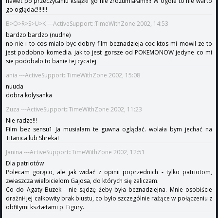
nawet po przeczytaniu książki go nie zrozumiałam!!!! W ogóle to nie warto
go oglądać!!!!!!!
B>O>R>S>U>K ---ActiveSupport::TimeWithZone 2002, 14:53
bardzo bardzo (nudne)
no nie i to cos mialo byc dobry film beznadzieja coc ktos mi mowil ze to
jest podobno komedia. jak to jest gorsze od POKEMONOW jedyne co mi
sie podobalo to banie tej cycatej
ania ---ActiveSupport::TimeWithZone 2002, 15:08
nuuda
dobra kolysanka
Zuza ---ActiveSupport::TimeWithZone 2002, 11:23
Nie radze!!!
Film bez sensu1 Ja musiałam te guwna oglądać. wolała bym jechać na
Titanica lub Shreka!
Janina ---ActiveSupport::TimeWithZone 2002, 12:51
Dla patriotów
Polecam gorąco, ale jak widać z opinii poprzednich - tylko patriotom,
zwłaszcza wielbicielom Gajosa, do których się zaliczam.
Co do Agaty Buzek - nie sądzę żeby była beznadziejna. Mnie osobiście
drażnił jej całkowity brak biustu, co było szczególnie rażące w połączeniu z
obfitymi kształtami p. Figury.