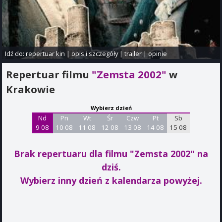
Idź do:
repertuar kin
|
opis i szczegóły
|
trailer
|
opinie
Repertuar filmu
"Zemsta 2002"
w
Krakowie
Wybierz dzień
Nd
Pn
Wt
Śr
Czw
Pt
Sb
9 08
10 08
11 08
12 08
13 08
14 08
15 08
Brak repertuaru dla filmu "Zemsta 2002"
na
dziś.
Wybierz inny dzień z kalendarza powyżej.