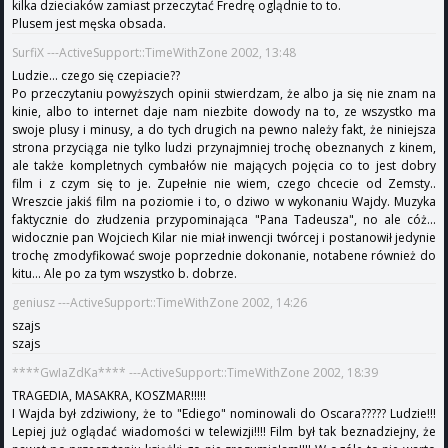
kilka dzieciaków zamiast przeczytać Fredrę oglądnie to to.
Plusem jest męska obsada.
SurfiX ---ActiveSupport::TimeWithZone 2002, 13:48
Ludzie... czego się czepiacie??
Po przeczytaniu powyższych opinii stwierdzam, że albo ja się nie znam na
kinie, albo to internet daje nam niezbite dowody na to, ze wszystko ma
swoje plusy i minusy, a do tych drugich na pewno należy fakt, że niniejsza
strona przyciąga nie tylko ludzi przynajmniej trochę obeznanych z kinem,
ale także kompletnych cymbałów nie mających pojęcia co to jest dobry
film i z czym się to je. Zupełnie nie wiem, czego chcecie od Zemsty..
Wreszcie jakiś film na poziomie i to, o dziwo w wykonaniu Wajdy. Muzyka
faktycznie do złudzenia przypominająca "Pana Tadeusza", no ale cóż...
widocznie pan Wojciech Kilar nie miał inwencji twórcej i postanowił jedynie
trochę zmodyfikować swoje poprzednie dokonanie, notabene również do
kitu... Ale po za tym wszystko b. dobrze.
geniusz ---ActiveSupport::TimeWithZone 2002, 14:26
szajs
szajs
****GwIaZdKa**** ---ActiveSupport::TimeWithZone 2002, 18:39
TRAGEDIA, MASAKRA, KOSZMAR!!!!!
I Wajda był zdziwiony, że to "Ediego" nominowali do Oscara????? Ludzie!!!
Lepiej już oglądać wiadomości w telewizji!!!! Film był tak beznadziejny, że