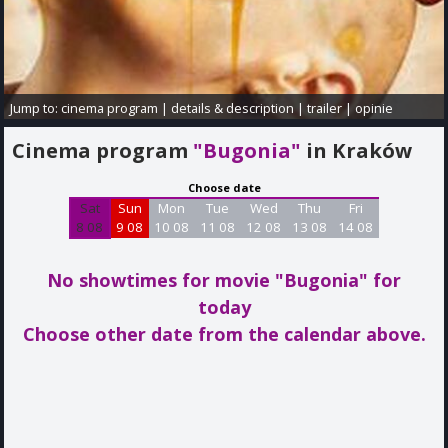
Jump to:
cinema program
|
details & description
|
trailer
|
opinie
Cinema program
"Bugonia"
in Kraków
Choose date
Sat
Sun
Mon
Tue
Wed
Thu
Fri
8 08
9 08
10 08
11 08
12 08
13 08
14 08
No showtimes for movie "Bugonia"
for
today
Choose other date from the calendar above.