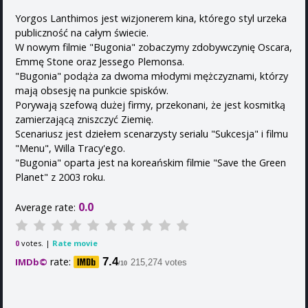
Yorgos Lanthimos jest wizjonerem kina, którego styl urzeka
publiczność na całym świecie.
W nowym filmie "Bugonia" zobaczymy zdobywczynię Oscara,
Emmę Stone oraz Jessego Plemonsa.
"Bugonia" podąża za dwoma młodymi mężczyznami, którzy
mają obsesję na punkcie spisków.
Porywają szefową dużej firmy, przekonani, że jest kosmitką
zamierzającą zniszczyć Ziemię.
Scenariusz jest dziełem scenarzysty serialu "Sukcesja" i filmu
"Menu", Willa Tracy'ego.
"Bugonia" oparta jest na koreańskim filmie "Save the Green
Planet" z 2003 roku.
0.0
Average rate:
votes. |
Rate movie
0
rate:
7.4
IMDb©
215,274 votes
/10