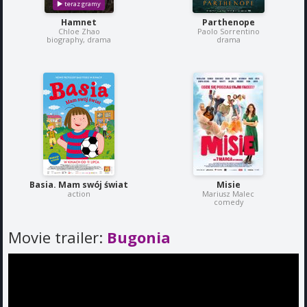
Hamnet
Parthenope
Chloe Zhao
Paolo Sorrentino
biography, drama
drama
Basia. Mam swój świat
Misie
action
Mariusz Malec
comedy
Movie trailer:
Bugonia