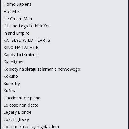
Homo Sapiens
Hot Milk
Ice Cream Man
If I Had Legs I'd Kick You
Inland Empire
KATSEYE: WILD HEARTS
KINO NA TARASIE
Kandydaci śmierci
Kjaerlighet
Kobiety na skraju załamania nerwowego
Kokuhō
Kumotry
Kuźma
L'accident de piano
Le cose non dette
Legally Blonde
Lost highway
Lot nad kukułczym gniazdem