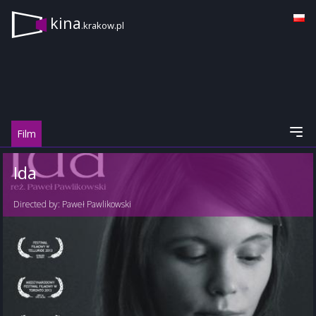
kina
.krakow.pl
Film
Ida
Directed by:
Paweł Pawlikowski