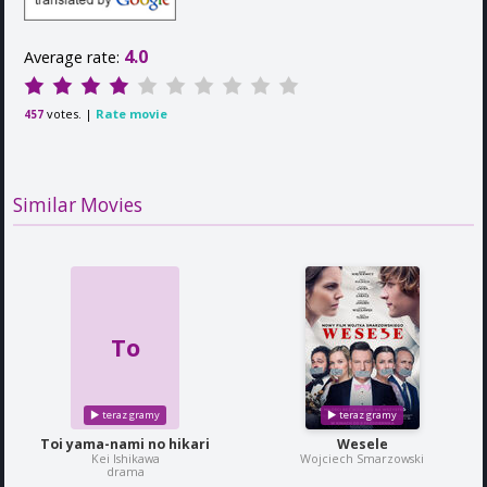
4.0
Average rate:
votes. |
Rate movie
457
Similar Movies
To
Toi yama-nami no hikari
Wesele
Kei Ishikawa
Wojciech Smarzowski
drama