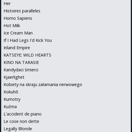
Her
Histoires paralleles
Homo Sapiens
Hot Milk
Ice Cream Man
If I Had Legs I'd Kick You
Inland Empire
KATSEYE: WILD HEARTS
KINO NA TARASIE
Kandydaci śmierci
Kjaerlighet
Kobiety na skraju załamania nerwowego
Kokuhō
Kumotry
Kuźma
L'accident de piano
Le cose non dette
Legally Blonde