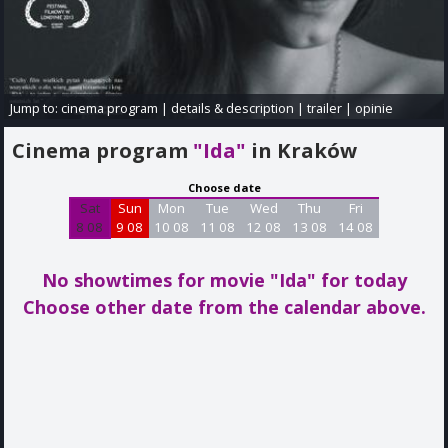
Jump to:
cinema program
|
details & description
|
trailer
|
opinie
Cinema program
"Ida"
in Kraków
Choose date
Sat
Sun
Mon
Tue
Wed
Thu
Fri
8 08
9 08
10 08
11 08
12 08
13 08
14 08
No showtimes for movie "Ida"
for today
Choose other date from the calendar above.