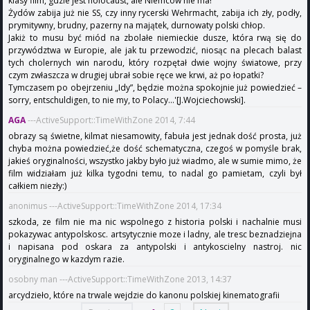
klasy film, gdzie jest holocaust, ale Niemców nie ma!
Żydów zabija już nie SS, czy inny rycerski Wehrmacht, zabija ich zły, podły,
prymitywny, brudny, pazerny na majątek, durnowaty polski chłop.
Jakiż to musu być miód na zbolałe niemieckie dusze, która rwą się do
przywództwa w Europie, ale jak tu przewodzić, niosąc na plecach balast
tych cholernych win narodu, który rozpętał dwie wojny światowe, przy
czym zwłaszcza w drugiej ubrał sobie ręce we krwi, aż po łopatki?
Tymczasem po obejrzeniu „Idy”, będzie można spokojnie już powiedzieć –
sorry, entschuldigen, to nie my, to Polacy...'[J.Wojciechowski].
AGA
---ActiveSupport::TimeWithZone 2014, 7:44
obrazy są świetne, kilmat niesamowity, fabuła jest jednak dość prosta, już
chyba można powiedzieć,że dość schematyczna, czegoś w pomyśle brak,
jakieś oryginalności, wszystko jakby było już wiadmo, ale w sumie mimo, że
film widziałam już kilka tygodni temu, to nadal go pamietam, czyli był
całkiem niezły:)
anonimus ---ActiveSupport::TimeWithZone 2014, 17:34
szkoda, ze film nie ma nic wspolnego z historia polski i nachalnie musi
pokazywac antypolskosc. artsytycznie moze i ladny, ale tresc beznadziejna
i napisana pod oskara za antypolski i antykoscielny nastroj. nic
oryginalnego w kazdym razie.
osobny man ---ActiveSupport::TimeWithZone 2013, 14:37
arcydzieło, które na trwale wejdzie do kanonu polskiej kinematografii