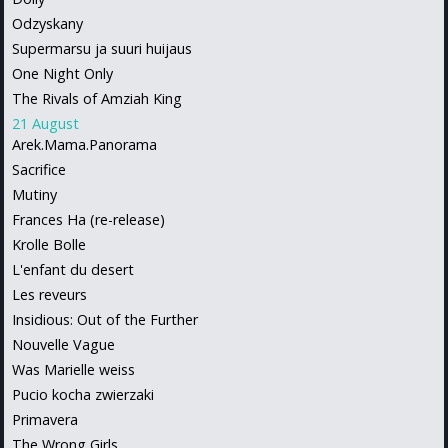
Odzyskany
Supermarsu ja suuri huijaus
One Night Only
The Rivals of Amziah King
21 August
Arek.Mama.Panorama
Sacrifice
Mutiny
Frances Ha (re-release)
Krolle Bolle
L'enfant du desert
Les reveurs
Insidious: Out of the Further
Nouvelle Vague
Was Marielle weiss
Pucio kocha zwierzaki
Primavera
The Wrong Girls