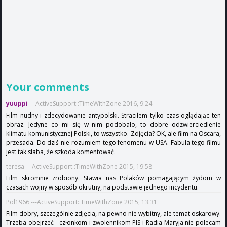
Your comments
yuuppi
---ActiveSupport::TimeWithZone 2016, 9:24
Film nudny i zdecydowanie antypolski. Straciłem tylko czas oglądając ten
obraz. Jedyne co mi się w nim podobało, to dobre odzwierciedlenie
klimatu komunistycznej Polski, to wszystko. Zdjęcia? OK, ale film na Oscara,
przesada. Do dziś nie rozumiem tego fenomenu w USA. Fabula tego filmu
jest tak słaba, że szkoda komentować.
teresa ---ActiveSupport::TimeWithZone 2015, 19:58
Film skromnie zrobiony. Stawia nas Polaków pomagającym żydom w
czasach wojny w sposób okrutny, na podstawie jednego incydentu.
Pol1966 ---ActiveSupport::TimeWithZone 2015, 13:31
Film dobry, szczególnie zdjęcia, na pewno nie wybitny, ale temat oskarowy.
Trzeba obejrzeć - członkom i zwolennikom PIS i Radia Maryja nie polecam