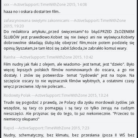
xxx ---ActiveSupport::TimeWithZone 2015, 14:08
haaa no i oskara dostał ten film..
zafascynowana swiętymi zakonnicami ---ActiveSupport::TimeWithZone
2015, 19:20
Do redaktora artykułu:,,przed święceniami‘‘-to błąd.PRZED ZŁOŻENIEM
ŚLUBÓW jest prawidłowo.Kobiet się nie święci ani nie wyświęca.Kobiety
dobrowolnie składają śluby.Idę obejrzeć film,może potem podzielę się
opinią.Słyszałam,że tam ktoś się zabił.Szkoda,że zabrakło komuś wiary.
Rainha ---ActiveSupport::TimeWithZone 2015, 10:42
Film nudny jak flaki z olejem, ale wiadomo- jest temat, jest "dzieło". Było
więcej lepszych polskich filmów nominowanych do oscara, a go nie
dostały. I znów się potwierdza- temat "żydowski" jest na topie. Na
szczęście oscary to nie wyznacznik filmów wybitnych, a ostatnimi czasy
wręcz przeciwnie. Idy nie polecam...
Rodowity Polak ---ActiveSupport::TimeWithZone 2015, 13:24
Trudn się pogodzić z prawdą, że Polacy dla zysku mordowali żydów. Jak
wszędzie, są tacy co pomagają i są tacy co tylko żerują na cudzym
nieszczęści. Ale przyznac się do tego, to juz niekoniecznie. "Przecież to
niemieccy okupanci"
Rapid ---ActiveSupport::TimeWithZone 2015, 7:23
Nudny, schematyczny, bez klimatu, bez przesłania (poza II WŚ bez