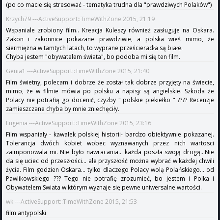
(po co macie się stresować - tematyka trudna dla "prawdziwych Polaków")
Krzych79 ---ActiveSupport::TimeWithZone 2015, 21:19
Wspaniale zrobiony film.. Kreacja Kuleszy również zasługuje na Oskara.
Zakon i zakonnice pokazane prawdziwie, a polska wieś mimo, że
siermiężna w tamtych latach, to wyprane prześcieradła są białe.
Chyba jestem "obywatelem świata", bo podoba mi się ten film.
Genia1 ---ActiveSupport::TimeWithZone 2015, 21:40
Film świetny, polecam i dobrze że został tak dobrze przyjęty na świecie,
mimo, że w filmie mówia po polsku a napisy są angielskie. Szkoda że
Polacy nie potrafią go docenić, czyzby " polskie piekiełko " ???? Recenzje
zamieszczane chyba by mnie zniechęciły.
Eugenia ---ActiveSupport::TimeWithZone 2015, 23:16
Film wspaniały - kawałek polskiej historii- bardzo obiektywnie pokazanej.
Tolerancja dwóch kobiet wobec wyznawanych przez nich wartosci
zaimponowala mi. Nie było nawracania... każda poszła swoją drogą...Nie
da się uciec od przeszłości... ale przyszłość można wybrać w każdej chwili
życia. Film godzien Oskara... tylko dlaczego Polacy wolą Polańskiego... od
Pawlikowskiego ??? Tego nie potrafię zrozumieć, bo jestem i Polka i
Obywatelem Swiata w którym wyznaje się pewne uniwersalne wartości.
wk ---ActiveSupport::TimeWithZone 2015, 21:53
film antypolski