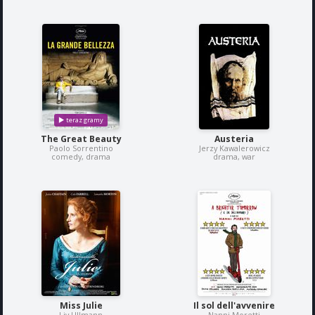
The Great Beauty
Austeria
Paolo Sorrentino
Jerzy Kawalerowicz
comedy, drama
drama, war
Miss Julie
Il sol dell'avvenire
Liv Ullmann
Nanni Moretti