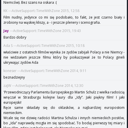
Niemców). Bez szans na oskara :(
KK ---ActiveSupport::TimeWithZone 2015, 12:58
Film nudny, jedynce co mi się podobało, to fakt, że jest czarno biały i
zrobiony na wąskiej kliszy, a - i jeszcze plenery i scenografia.
Jay
---ActiveSupport::TimeWithZone 2015, 19:43
Bardzo dobry
Ada S ---ActiveSupport::TimeWithZone 2015, 10:18
właściwie z ostatnich filmów wynika że zydów zabijali Polacy a nie Niemcy -
nie widziałam jeszcze filmu który by poikazzywał że to Polacy gineli
ukrywając zydów Ada
koneser ---ActiveSupport::TimeWithZone 2014, 9:11
beznadziejny
zaJW ---ActiveSupport::TimeWithZone 2014, 12:30
'Przewodniczący Parlamentu Europejskiego Martin Schulz z wielka radością
wręczał w Strasburgu kolejne laury dla „Idy”. Jaki piękny film! I jaki
europejski!
Ręce same składały się do oklasków, a najbardziej europosłom
niemieckim.
Wcale się nie dziwię radości Martina Schulza i innych niemieckich posłów,
bo „Ida” naprawdę mogła im się spodobać. To bodaj pierwszy tej miary i